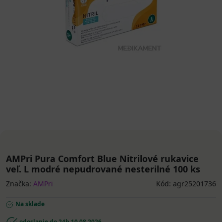
AMPri Pura Comfort Blue Nitrilové rukavice
veľ. L modré nepudrované nesterilné 100 ks
Značka:
AMPri
Kód: agr25201736
Na sklade
odoslanie do 24h
10.08.2026