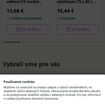
veľkosť XS modré
záložkami 75 x 85 cm
nitrilové nesterilné
1 ks
13,68 €
15,44 €
200 ks
Skladom u dodávateľa
Na sklade
Do košíka
Do košíka
Vybrali sme pre vás
Používame cookies
Môžeme ich umiestniť na analýzu údajov o našich návštevníkoch, na
zlepšenie našich webových stránok, zobrazovanie prispôsobeného obsahu
a na poskytovanie skvelého zážitku z webových stránok. Pre viac informácií
o cookies používame otvorené nastavenia.