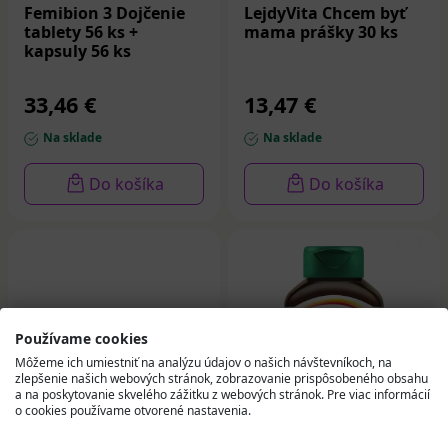
Femibion 3 Dojčenie
LejdyVita Chcem byť
tablety 56 ks +
mama prášky 30 ks
kapsuly 56 ks
33,46 €
13,47 €
Na sklade
Na sklade
Do košíka
Do košíka
Používame cookies
Môžeme ich umiestniť na analýzu údajov o našich návštevníkoch, na
zlepšenie našich webových stránok, zobrazovanie prispôsobeného obsahu
a na poskytovanie skvelého zážitku z webových stránok. Pre viac informácií
o cookies používame otvorené nastavenia.