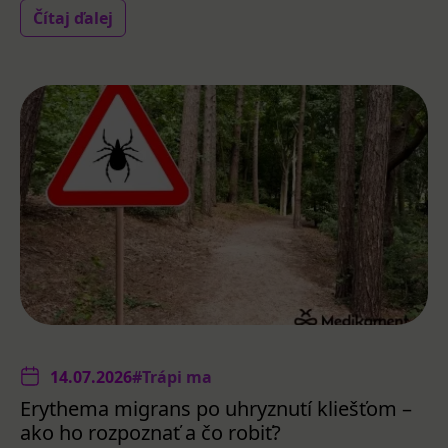
Čítaj ďalej
14.07.2026
#Trápi ma
Erythema migrans po uhryznutí kliešťom –
ako ho rozpoznať a čo robiť?