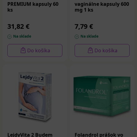
Noventis PUPALKA S VITAMÍNOM E
alebo bylinné
PREMIUM kapsuly 60
vaginálne kapsuly 600
kvapky s obsahom viacerých bylín
J.V. KVAPKY - FEMI na
ks
mg 1 ks
činnosť vaječníkov
.
31,82 €
7,79 €
Na sklade
Na sklade
Do košíka
Do košíka
LejdyVita 2 Budem
Folandrol prášok vo