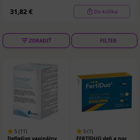
Plodnosť a tehotenstvo
31,82 €
Do košíka
S
plodnosťou
má v dnešnej dobe ťažkosti čoraz viac
párov, jedným z dôvodov je nadmerné množstvo stresu
ale aj vyšší vek potenciálnych rodičov. Podporiť
ZORADIŤ
FILTER
plodnosť môžeme v období pred plánovaným
tehotenstvom rôznymi vitamínmi, minerálmi a inými
zložkami, ktoré sa nachádzajú vo výživových
doplnkoch.
Medzi najkvalitnejšie radíme napríklad
Indonal man
,
Folandrol prášok
pre mužov, pre ženy napríklad
Elasti-Q
KYSELINA LISTOVÁ
alebo
Inofolic prášok vo vrecúškach
20
.
Intímny komfort
Časté ochorenie, súvisiace s intímnym zdravím, je
5 (11)
5 (1)
napríklad kvasinková infekcia. Vyvolaná je Candidou
DeflaGyn vaginálny
FERTIDUO deň a noc