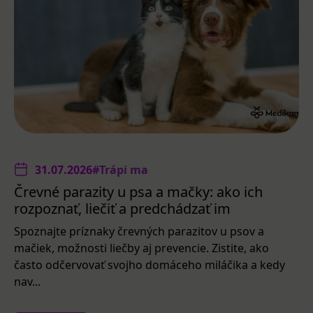
31.07.2026
#Trápi ma
Črevné parazity u psa a mačky: ako ich
rozpoznať, liečiť a predchádzať im
Spoznajte príznaky črevných parazitov u psov a
mačiek, možnosti liečby aj prevencie. Zistite, ako
často odčervovať svojho domáceho miláčika a kedy
nav...