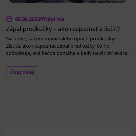
09.06.2026
#Trápi ma
Zápal predkožky – ako rozpoznať a liečiť?
Svrbenie, začervenanie alebo opuch predkožky?
Zistite, ako rozpoznať zápal predkožky, čo ho
spôsobuje, aká liečba pomáha a kedy navštíviť lekára.
Čítaj ďalej