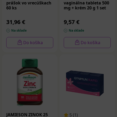
prášok vo vrecúškach
vaginálna tableta 500
60 ks
mg + krém 20 g 1 set
31,96 €
9,57 €
Na sklade
Na sklade
Do košíka
Do košíka
JAMIESON ZINOK 25
5 (1)