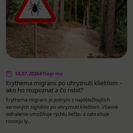
14.07.2026
#Trápi ma
Erythema migrans po uhryznutí kliešťom –
ako ho rozpoznať a čo robiť?
Erythema migrans je jedným z najdôležitejších
varovných signálov po uhryznutí kliešťom. Včasné
odhalenie umožňuje rýchlu liečbu a zabraňuje
rozvoju ly...