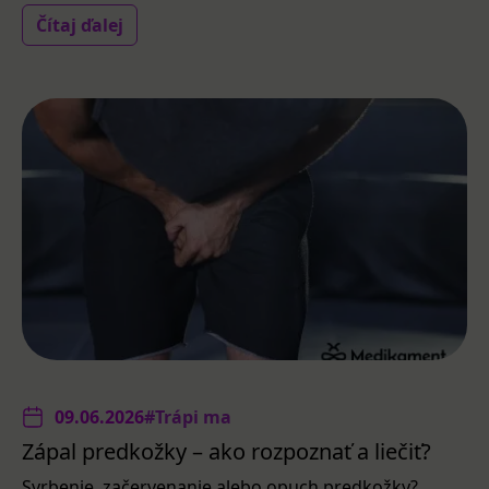
Čítaj ďalej
09.06.2026
#Trápi ma
Zápal predkožky – ako rozpoznať a liečiť?
Svrbenie, začervenanie alebo opuch predkožky?