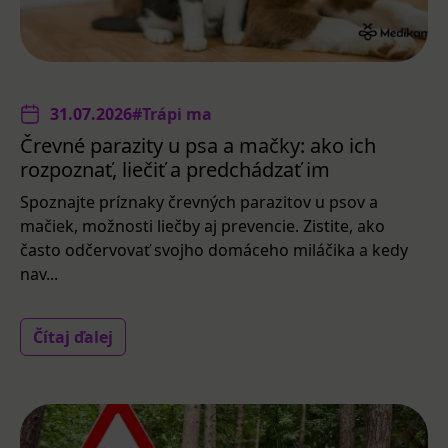
31.07.2026
#Trápi ma
Črevné parazity u psa a mačky: ako ich
rozpoznať, liečiť a predchádzať im
Spoznajte príznaky črevných parazitov u psov a
mačiek, možnosti liečby aj prevencie. Zistite, ako
často odčervovať svojho domáceho miláčika a kedy
nav...
Čítaj ďalej