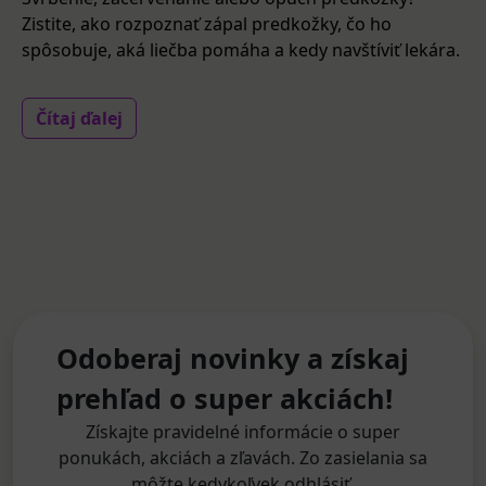
Zistite, ako rozpoznať zápal predkožky, čo ho
spôsobuje, aká liečba pomáha a kedy navštíviť lekára.
Čítaj ďalej
Odoberaj novinky a získaj
prehľad o super akciách!
Získajte pravidelné informácie o super
ponukách, akciách a zľavách. Zo zasielania sa
môžte kedykoľvek odhlásiť.