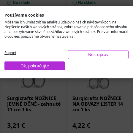
Na sklade
Na sklade
Používame cookies
Do košíka
Do košíka
Môžeme ich umiestniť na analýzu údajov o našich návštevníkoch, na
zlepšenie našich webových stránok, zobrazovanie prispôsobeného obsahu
a na poskytovanie skvelého zážitku z webových stránok. Pre viac informácií
o cookies používame otvorené nastavenia.
Poprieť
Nie, uprav
Ok, pokračujte
Surgicrafts NOŽNICE
Surgicrafts NOŽNICE
JEMNÉ OČNÉ - zahnuté
NA OBVAZY LISTER 14
11 cm 1 ks
cm 1 ks
3,21 €
4,22 €