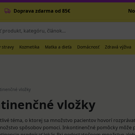
Doprava zdarma od 85€
No
 stravy
Kozmetika
Matka a dieťa
Domácnosť
Zdravá výživa
tinenčné vložky
tinenčné vložky
tlivé téma, o ktorej sa množstvo pacientov hovorí rozprávať
množstvo spôsobov pomoci. Inkontinenčné pomôcky môže p
tinencie predpísať lekár. Pri nedostatočnom množstve ale