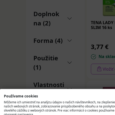
22ks (1)
48ks (1)
Doplnok
42ks (1)
na (2)
TENA LADY 
SLIM 16 ks
Forma (4)
3,77 €
Na skla
Použitie
(1)
Vložiť
Vlastnosti
(1)
Používame cookies
Môžeme ich umiestniť na analýzu údajov o našich návštevníkoch, na zlepšenie
našich webových stránok, zobrazovanie prispôsobeného obsahu a na poskyto
Značka
skvelého zážitku z webových stránok. Pre viac informácií o cookies používame
otvorené nastavenia.