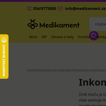
054/8775000
info@medikament.sk
Akcie
SPF
Zdravie a lieky
Imunita
Doplnky
Úvod
Zdravotnícke potreby
Inkontinencia
Inkon
Inkon
Únik moču je ci
však existuje 
stupňoch inkon