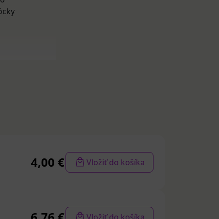
ôcky
, zahŕňajú
 rukavice na
ch stupňoch
sťou,
4,00 €
Vložiť do košíka
dné pre ženy aj
ž silnejšou
ľkostiach podľa
6,76 €
Vložiť do košíka