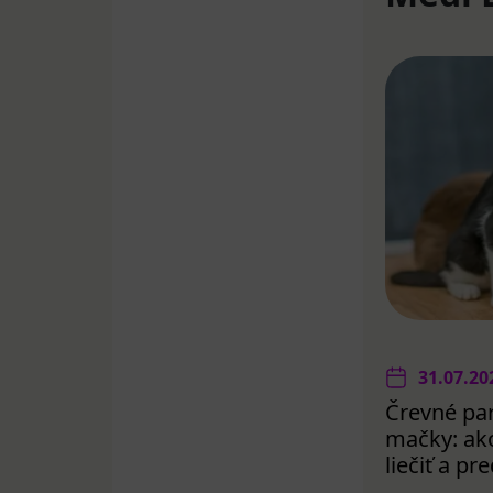
31.07.20
Črevné par
mačky: ako
liečiť a p