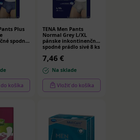
ants Plus
TENA Men Pants
e
Normal Grey L/XL
čné spodné
pánske inkontinenčné
spodné prádlo sivé 8 ks
7,46 €
ade
Na sklade
ť do košíka
Vložiť do košíka