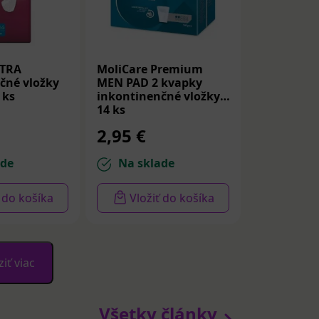
TRA
MoliCare Premium
čné vložky
MEN PAD 2 kvapky
 ks
inkontinenčné vložky
14 ks
2,95 €
ade
Na sklade
ť do košíka
Vložiť do košíka
iť viac
Všetky články