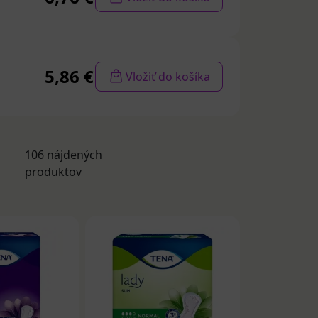
stvou, vhodné
a do postele
avov
5,86 €
Vložiť do košíka
 mechanizmoch,
nie svalov a
iež pre
106 nájdených
vodu pása,
produktov
imente sú: