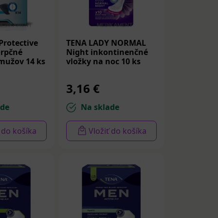
rotective
TENA LADY NORMAL
orpčné
Night inkontinenčné
 mužov 14 ks
vložky na noc 10 ks
3,16 €
ade
Na sklade
ť do košíka
Vložiť do košíka