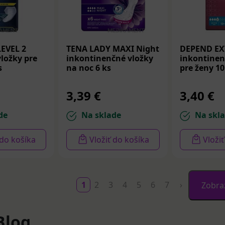
EVEL 2
TENA LADY MAXI Night
DEPEND EX
ložky pre
inkontinenčné vložky
inkontinen
s
na noc 6 ks
pre ženy 10
3,39 €
3,40 €
de
Na sklade
Na skl
 do košíka
Vložiť do košíka
Vloži
1
2
3
4
5
6
7
›
Zobraz
Blog