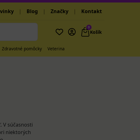
vinky
|
Blog
|
Značky
|
Kontakt
0
Košík
Zdravotné pomôcky
Veterina
. V súčasnosti
ri niektorých
bo