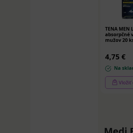
TENA MEN L
absorpčné v
mužov 20 k
4,75 €
Na skla
Vložiť
Medi 