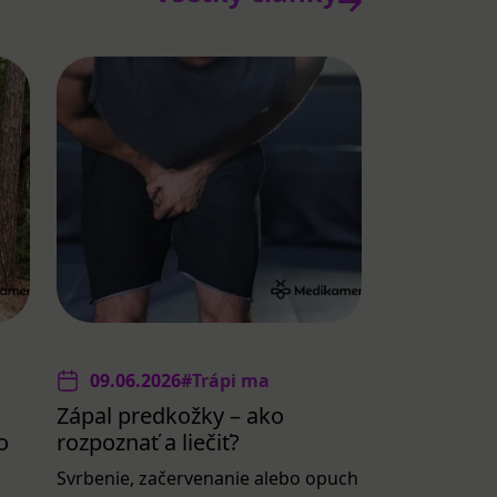
09.06.2026
#Trápi ma
Zápal predkožky – ako
o
rozpoznať a liečiť?
Svrbenie, začervenanie alebo opuch