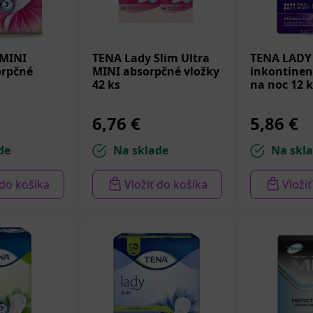
premium
,
 MINI
TENA Lady Slim Ultra
TENA LADY
rpčné
MINI absorpčné vložky
inkontinen
s
42 ks
na noc 12 k
nenčné vložky na predpis
6,76 €
5,86 €
vložky v niektorých prípadoch môže predpísať aj lekár (gyn
lóg alebo chirurg). Po odporučení odborného lekára Na vlo
de
Na sklade
Na skl
nostikovaným 2. a 3. stupňom inkontinencie. Pri inkontinenc
 14,77 eur, pri inkontinencii 3. stupňa 51,96 eur. Niektorí vý
 do košíka
Vložiť do košíka
Vloži
h vložiek vedia poskytnúť vzorky zadarmo.