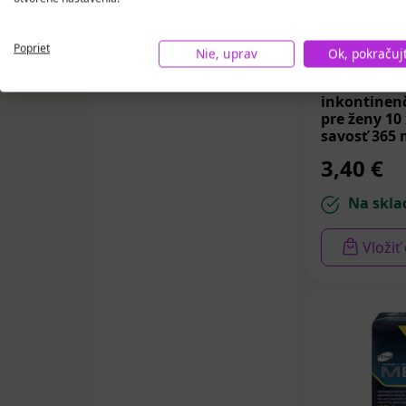
(10)
Poprieť
Nie, uprav
Ok, pokračuj
DEPEND NO
inkontinen
pre ženy 10
savosť 365 
3,40 €
Na skla
Vložiť