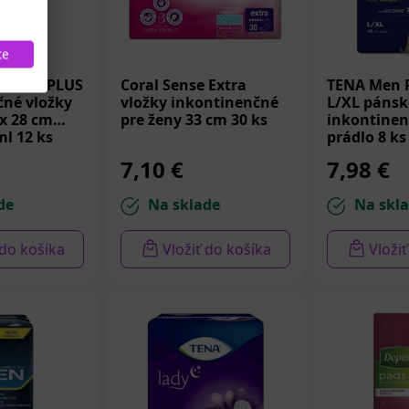
te
RMAL PLUS
Coral Sense Extra
TENA Men P
čné vložky
vložky inkontinenčné
L/XL pánsk
 x 28 cm
pre ženy 33 cm 30 ks
inkontinen
ml 12 ks
prádlo 8 ks
7,10 €
7,98 €
de
Na sklade
Na skl
 do košíka
Vložiť do košíka
Vloži