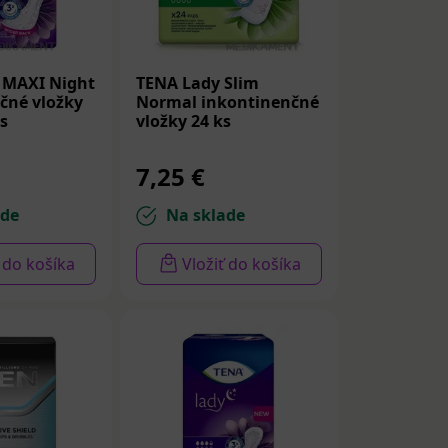
 MAXI Night
TENA Lady Slim
čné vložky
Normal inkontinenčné
s
vložky 24 ks
7,25 €
ekológ, urológ,
žky majú nárok
ade
Na sklade
ii 2. stupňa je
robcovia
ť do košíka
Vložiť do košíka