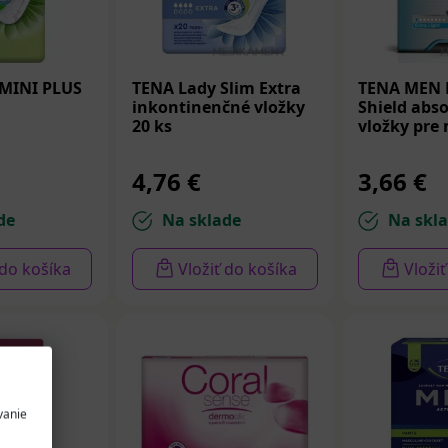
MINI PLUS
TENA Lady Slim Extra
TENA MEN P
inkontinenčné vložky
Shield abs
20 ks
vložky pre
4,76 €
3,66 €
de
Na sklade
Na skl
 do košíka
Vložiť do košíka
Vloži
vanie