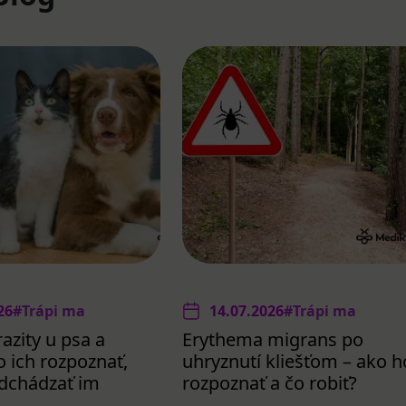
26
#Trápi ma
14.07.2026
#Trápi ma
azity u psa a
Erythema migrans po
 ich rozpoznať,
uhryznutí kliešťom – ako h
redchádzať im
rozpoznať a čo robiť?