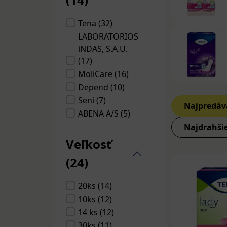
inkontine
na udržani
Tena (32)
chrániaca 
LABORATORIOS
doplnky str
iNDAS, S.A.U.
inkontinen
(17)
napríklad 
MoliCare (16)
nervového
Depend (10)
Seni (7)
inkontinen
Najpredáv
ABENA A/S (5)
ležiacich 
Activ Medical
Najdrahši
rôzne druh
Disposable (4)
Veľkosť
Najznámejšie z
TENA (3)
(24)
Hartmann (3)
Amd
,
CELLTEX s. r. o.
20ks (14)
Abena
,
(3)
10ks (12)
Attends
Depend
,
14 ks (12)
Healthcare
30ks (11)