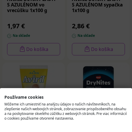
S AZULÉNOM vo
S AZULÉNOM sypačka
vrecúšku 1x100 g
1x100 g
1,97 €
2,86 €
Na sklade
Na sklade
Do košíka
Do košíka
Používame cookies
Môžeme ich umiestniť na analýzu údajov o našich návštevníkoch, na
zlepšenie našich webových stránok, zobrazovanie prispôsobeného obsahu
a na poskytovanie skvelého zážitku z webových stránok. Pre viac informácií
o cookies používame otvorené nastavenia.
AVIRIL DETSKÝ KRÉM
HUGGIES DryNites M