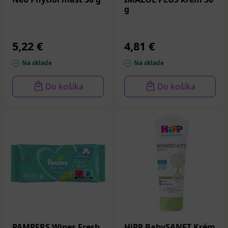
g
5,22 €
4,81 €
Na sklade
Na sklade
Do košíka
Do košíka
PAMPERS Wipes Fresh
HiPP BabySANFT Krém