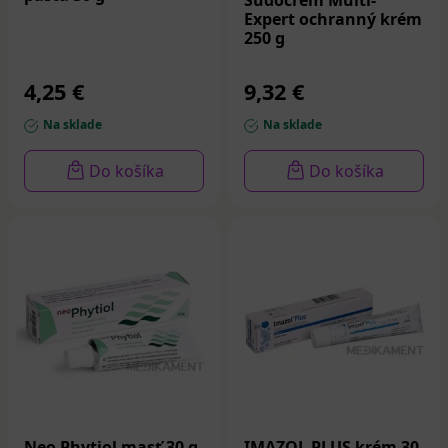
Sudocrem Multi-
Expert ochranný krém
250 g
4,25 €
9,32 €
Na sklade
Na sklade
Do košíka
Do košíka
Neo Phytiol masť 30 g
IMAZOL PLUS krém 30