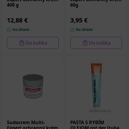
400 g
60g
12,88 €
3,95 €
Na sklade
Na sklade
Do košíka
Do košíka
Sudocrem Multi-
PASTA S RYBÍM
Expert ochranný krém
OLEJOM pst der (tuba