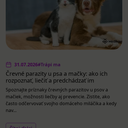
31.07.2026
#Trápi ma
Črevné parazity u psa a mačky: ako ich
rozpoznať, liečiť a predchádzať im
Spoznajte príznaky črevných parazitov u psov a
mačiek, možnosti liečby aj prevencie. Zistite, ako
často odčervovať svojho domáceho miláčika a kedy
nav...