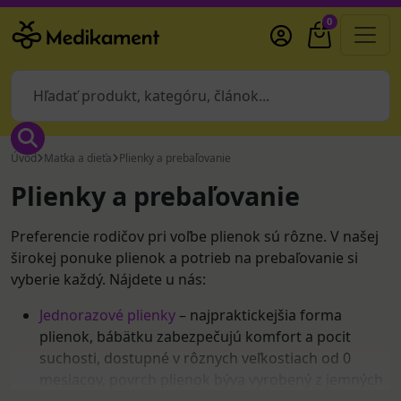
0
Úvod
Matka a dieťa
Plienky a prebaľovanie
Plienky a prebaľovanie
Preferencie rodičov pri voľbe plienok sú rôzne. V našej
širokej ponuke plienok a potrieb na prebaľovanie si
vyberie každý. Nájdete u nás:
Jednorazové plienky
– najpraktickejšia forma
plienok, bábätku zabezpečujú komfort a pocit
suchosti, dostupné v rôznych veľkostiach od 0
mesiacov, povrch plienok býva vyrobený z jemných