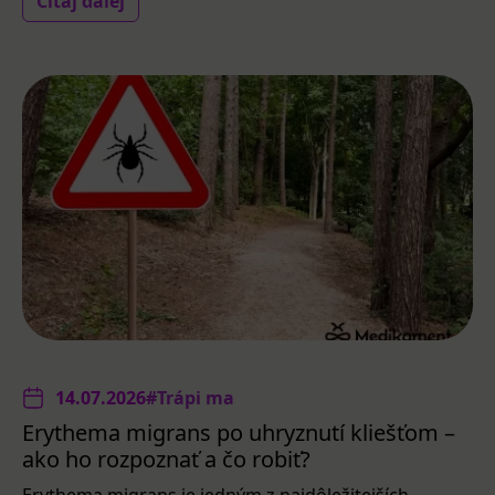
Čítaj ďalej
14.07.2026
#Trápi ma
Erythema migrans po uhryznutí kliešťom –
ako ho rozpoznať a čo robiť?
Erythema migrans je jedným z najdôležitejších