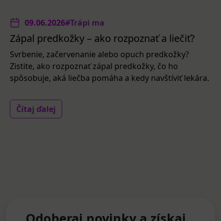
09.06.2026
#Trápi ma
Zápal predkožky – ako rozpoznať a liečiť?
Svrbenie, začervenanie alebo opuch predkožky?
Zistite, ako rozpoznať zápal predkožky, čo ho
spôsobuje, aká liečba pomáha a kedy navštíviť lekára.
Čítaj ďalej
Odoberaj novinky a získaj