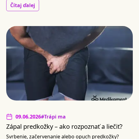
Čítaj ďalej
09.06.2026
#Trápi ma
Zápal predkožky – ako rozpoznať a liečiť?
Svrbenie, začervenanie alebo opuch predkožky?