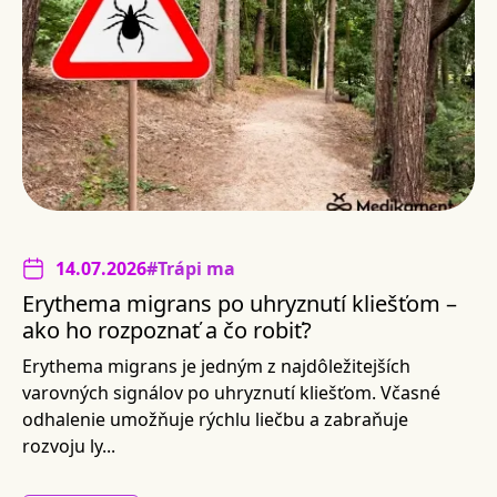
14.07.2026
#Trápi ma
Erythema migrans po uhryznutí kliešťom –
ako ho rozpoznať a čo robiť?
Erythema migrans je jedným z najdôležitejších
varovných signálov po uhryznutí kliešťom. Včasné
odhalenie umožňuje rýchlu liečbu a zabraňuje
rozvoju ly...