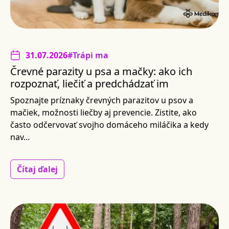
31.07.2026
#Trápi ma
Črevné parazity u psa a mačky: ako ich
rozpoznať, liečiť a predchádzať im
Spoznajte príznaky črevných parazitov u psov a
mačiek, možnosti liečby aj prevencie. Zistite, ako
často odčervovať svojho domáceho miláčika a kedy
nav...
Čítaj ďalej