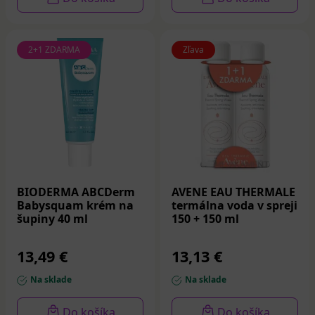
2+1 ZDARMA
Zľava
BIODERMA ABCDerm
AVENE EAU THERMALE
Babysquam krém na
termálna voda v spreji
šupiny 40 ml
150 + 150 ml
13,49 €
13,13 €
Na sklade
Na sklade
Do košíka
Do košíka