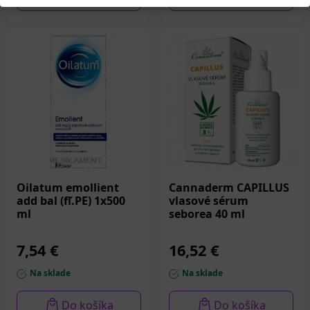
Oilatum emollient
Cannaderm CAPILLUS
add bal (fľ.PE) 1x500
vlasové sérum
ml
seborea 40 ml
7,54 €
16,52 €
Na sklade
Na sklade
Do košíka
Do košíka