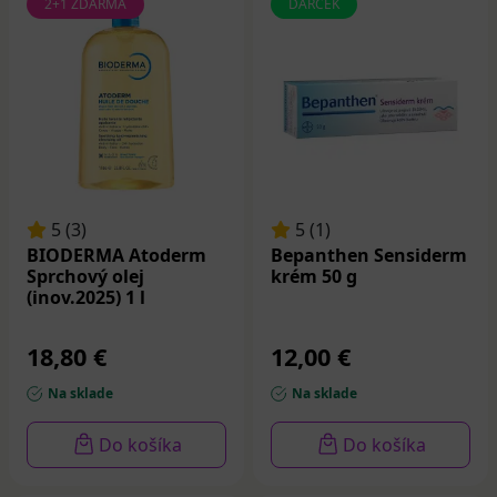
2+1 ZDARMA
DARČEK
5 (3)
5 (1)
BIODERMA Atoderm
Bepanthen Sensiderm
Sprchový olej
krém 50 g
(inov.2025) 1 l
18,80 €
12,00 €
Na sklade
Na sklade
Do košíka
Do košíka