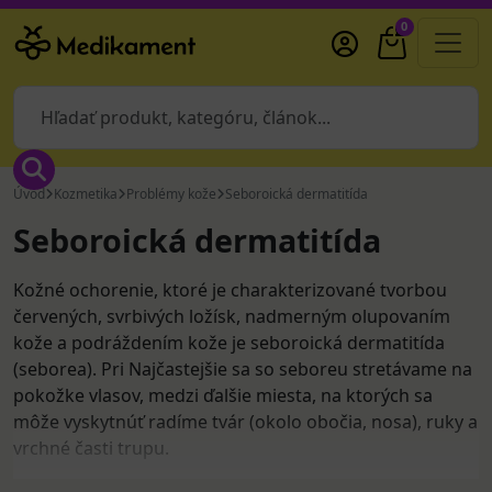
0
Úvod
Kozmetika
Problémy kože
Seboroická dermatitída
Seboroická dermatitída
Kožné ochorenie, ktoré je charakterizované tvorbou
červených, svrbivých ložísk, nadmerným olupovaním
kože a podráždením kože je seboroická dermatitída
(seborea). Pri Najčastejšie sa so seboreu stretávame na
pokožke vlasov, medzi ďalšie miesta, na ktorých sa
môže vyskytnúť radíme tvár (okolo obočia, nosa), ruky a
vrchné časti trupu.