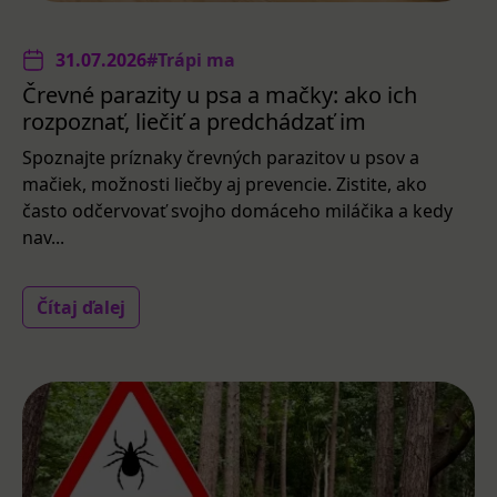
31.07.2026
#Trápi ma
Črevné parazity u psa a mačky: ako ich
rozpoznať, liečiť a predchádzať im
Spoznajte príznaky črevných parazitov u psov a
mačiek, možnosti liečby aj prevencie. Zistite, ako
často odčervovať svojho domáceho miláčika a kedy
nav...
Čítaj ďalej