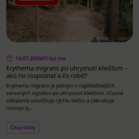
14.07.2026
#Trápi ma
Erythema migrans po uhryznutí kliešťom –
ako ho rozpoznať a čo robiť?
Erythema migrans je jedným z najdôležitejších
varovných signálov po uhryznutí kliešťom. Včasné
odhalenie umožňuje rýchlu liečbu a zabraňuje
rozvoju ly...
Čítaj ďalej