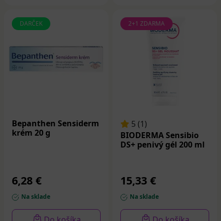
DARČEK
2+1 ZDARMA
Bepanthen Sensiderm
5 (1)
krém 20 g
BIODERMA Sensibio
DS+ penivý gél 200 ml
6,28 €
15,33 €
Na sklade
Na sklade
Do košíka
Do košíka