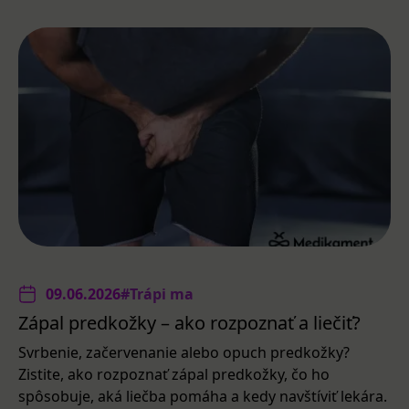
09.06.2026
#Trápi ma
Zápal predkožky – ako rozpoznať a liečiť?
Svrbenie, začervenanie alebo opuch predkožky?
Zistite, ako rozpoznať zápal predkožky, čo ho
spôsobuje, aká liečba pomáha a kedy navštíviť lekára.