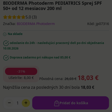
BIODERMA Photoderm PEDIATRICS Sprej SPF
50+ od 12 mesiacov 200 ml
5.0 (3)
Značka:
BIODERMA Photoderm
Kód: jp07316
Na sklade
odoslanie do 24h - nasledujúci pracovný deň po dni objednania
10.08.2026
Doprava zadarmo pri nákupe nad 85,00 €
-31%
18,03 €
Ušetríte: 8,00 €
Pôvodná cena:
26,03 €
Najnižšia cena za posledných 30 dní bola
18,03 €
1
Pridať do košíka