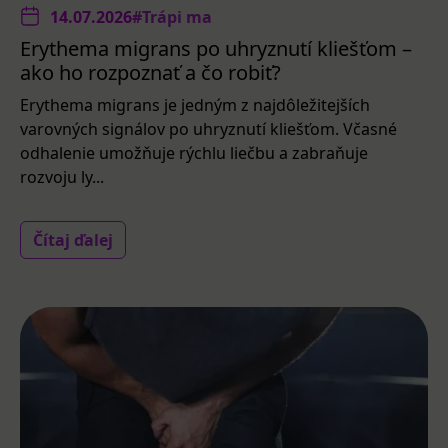
14.07.2026
#Trápi ma
Erythema migrans po uhryznutí kliešťom –
ako ho rozpoznať a čo robiť?
Erythema migrans je jedným z najdôležitejších
varovných signálov po uhryznutí kliešťom. Včasné
odhalenie umožňuje rýchlu liečbu a zabraňuje
rozvoju ly...
Čítaj ďalej