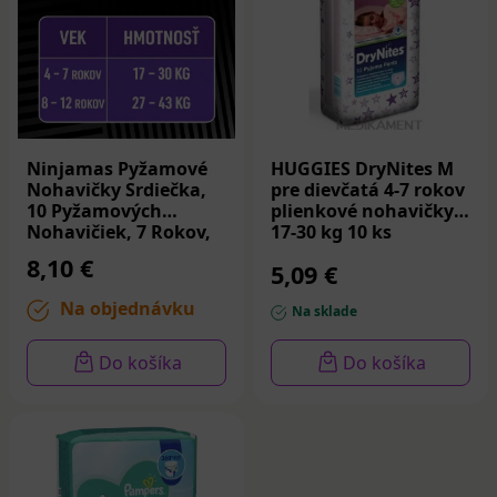
Ninjamas Pyžamové
HUGGIES DryNites M
Nohavičky Srdiečka,
pre dievčatá 4-7 rokov
10 Pyžamových
plienkové nohavičky
Nohavičiek, 7 Rokov,
17-30 kg 10 ks
17kg-30kg
8,10 €
5,09 €
Na objednávku
Na sklade
Do košíka
Do košíka