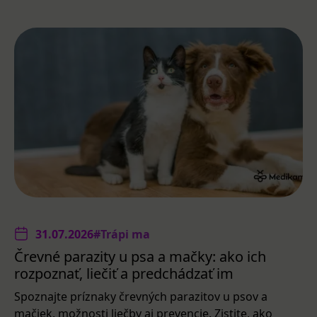
31.07.2026
#Trápi ma
Črevné parazity u psa a mačky: ako ich
rozpoznať, liečiť a predchádzať im
Spoznajte príznaky črevných parazitov u psov a
mačiek, možnosti liečby aj prevencie. Zistite, ako