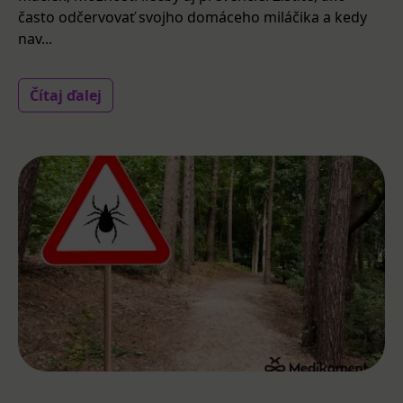
často odčervovať svojho domáceho miláčika a kedy
nav...
Čítaj ďalej