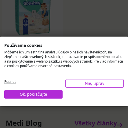
PAMPERS SPLASH
Používame cookies
MAXI 4-5 detské
Môžeme ich umiestniť na analýzu údajov o našich návštevníkoch, na
plienky na plávanie (9
zlepšenie našich webových stránok, zobrazovanie prispôsobeného obsahu
- 15 kg) 11 ks
a na poskytovanie skvelého zážitku z webových stránok. Pre viac informácií
o cookies používame otvorené nastavenia.
10,53 €
Na objednávku
Poprieť
Nie, uprav
Do košíka
Ok, pokračujte
Medi Blog
Všetky články