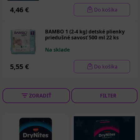
plienkové nohavičky určené na kúpanie v rôznych
veľkostiach.
4,46 €
Do košíka
BAMBO 1 (2-4 kg) detské plienky
priedušné savosť 500 ml 22 ks
Na sklade
5,55 €
Do košíka
ZORADIŤ
FILTER