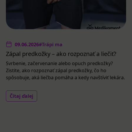
09.06.2026
#Trápi ma
Zápal predkožky – ako rozpoznať a liečiť?
Svrbenie, začervenanie alebo opuch predkožky?
Zistite, ako rozpoznať zápal predkožky, čo ho
spôsobuje, aká liečba pomáha a kedy navštíviť lekára.
Čítaj ďalej