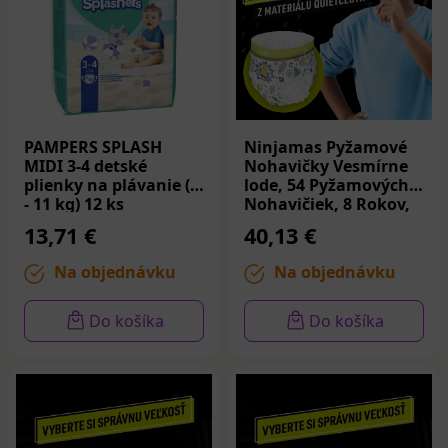
PAMPERS SPLASH
Ninjamas Pyžamové
MIDI 3-4 detské
Nohavičky Vesmírne
plienky na plávanie (6
lode, 54 Pyžamových
- 11 kg) 12 ks
Nohavičiek, 8 Rokov,
27kg-43kg
13,71 €
40,13 €
Na objednávku
Na objednávku
Do košíka
Do košíka