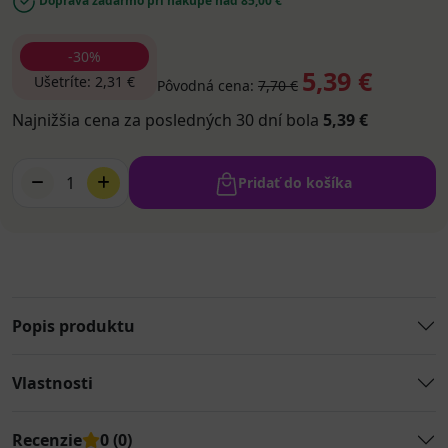
Doprava zadarmo pri nákupe nad 85,00 €
-30%
5,39 €
Ušetríte: 2,31 €
Pôvodná cena:
7,70 €
Najnižšia cena za posledných 30 dní bola
5,39 €
1
Pridať do košíka
Popis produktu
Vlastnosti
Recenzie
0 (0)