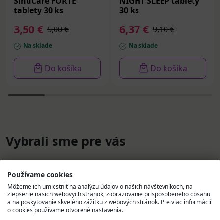
SinuCare FORTE
NIGHT SLEEP tablety
tablety 30 ks
30 ks
3,50 €
6,37 €
5,00 €
9,10 €
Na sklade
Na sklade
Do košíka
Do košíka
Vybrali sme pre vás
Používame cookies
Môžeme ich umiestniť na analýzu údajov o našich návštevníkoch, na
zlepšenie našich webových stránok, zobrazovanie prispôsobeného obsahu
a na poskytovanie skvelého zážitku z webových stránok. Pre viac informácií
o cookies používame otvorené nastavenia.