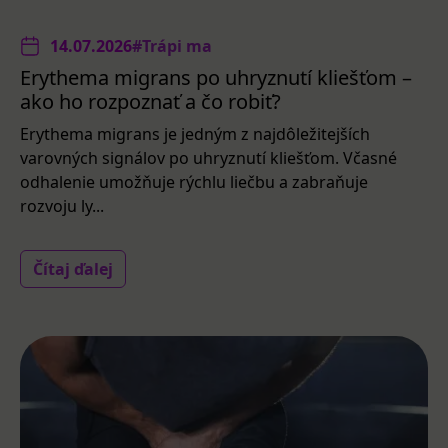
14.07.2026
#Trápi ma
Erythema migrans po uhryznutí kliešťom –
ako ho rozpoznať a čo robiť?
Erythema migrans je jedným z najdôležitejších
varovných signálov po uhryznutí kliešťom. Včasné
odhalenie umožňuje rýchlu liečbu a zabraňuje
rozvoju ly...
Čítaj ďalej