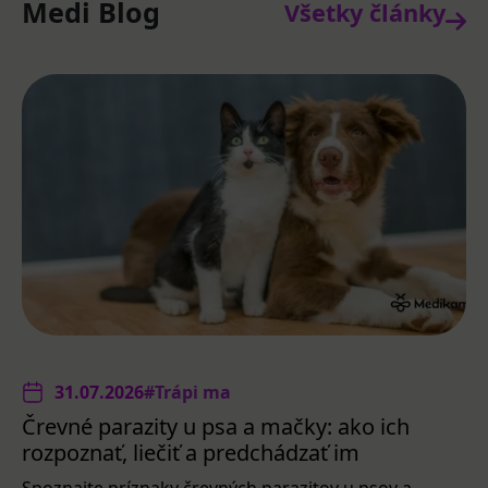
Medi Blog
Všetky články
31.07.2026
#Trápi ma
Črevné parazity u psa a mačky: ako ich
rozpoznať, liečiť a predchádzať im