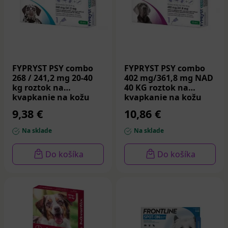
FYPRYST PSY combo
FYPRYST PSY combo
268 / 241,2 mg 20-40
402 mg/361,8 mg NAD
kg roztok na
40 KG roztok na
kvapkanie na kožu
kvapkanie na kožu
2,68 ml
4,02 ml
9,38 €
10,86 €
Na sklade
Na sklade
Do košíka
Do košíka