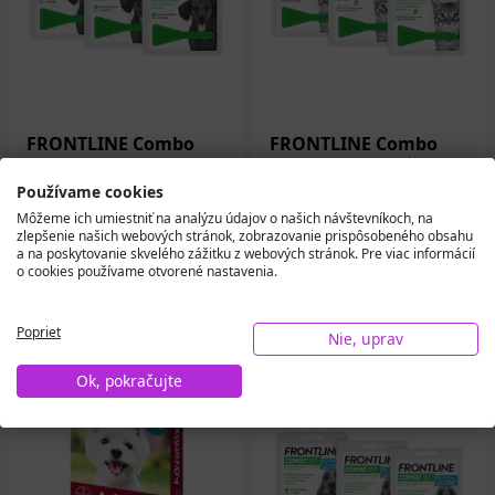
FRONTLINE Combo
FRONTLINE Combo
Spot-On pre psy S 2-10
Spot-On pre mačky a
kg 3 ks
fretky 3 ks
Používame cookies
Môžeme ich umiestniť na analýzu údajov o našich návštevníkoch, na
zlepšenie našich webových stránok, zobrazovanie prispôsobeného obsahu
27,90 €
28,23 €
a na poskytovanie skvelého zážitku z webových stránok. Pre viac informácií
o cookies používame otvorené nastavenia.
Na sklade
Na sklade
Do košíka
Do košíka
Poprieť
Nie, uprav
Ok, pokračujte