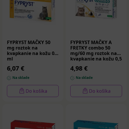
ochrániť svojich miláčikov pred vonkajšími parazitmi a
zabezpečiť im dlhodobú ochranu a pohodu. Je dôležité
dodržiavať pokyny výrobcu a konzultovať s
veterinárnym lekárom, aby ste zvolili správny produkt a
aplikovali ho bezpečne a účinne.
FYPRYST MAČKY 50
FYPRYST MAČKY A
mg roztok na
FRETKY combo 50
kvapkanie na kožu 0,5
mg/60 mg roztok na
ml
kvapkanie na kožu 0,5
ml
6,07 €
4,98 €
Na sklade
Na sklade
Do košíka
Do košíka