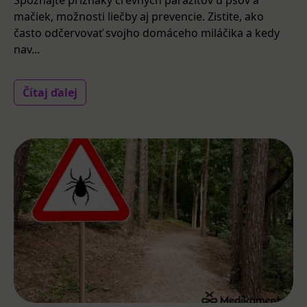
Spoznajte príznaky črevných parazitov u psov a
mačiek, možnosti liečby aj prevencie. Zistite, ako
často odčervovať svojho domáceho miláčika a kedy
nav...
Čítaj ďalej