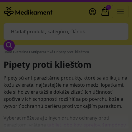
0
Úvod
Veterina
Antiparazitiká
Pipety proti kliešťom
Pipety proti kliešťom
Pipety sú antiparazitárne produkty, ktoré sa aplikujú na
kožu zvieraťa, najčastejšie na miesto medzi lopatkami,
kde si ho zviera ťažšie dokáže zlízať. Ich účinnosť
spočíva v ich schopnosti rozšíriť sa po povrchu kože a
vytvoriť ochrannú bariéru proti vonkajším parazitom.
Vyberať môžete aj z iných druhov ochrany proti
parazitom, vrátane
tabliet
,
obojkov
,
sprejov,
šampónov