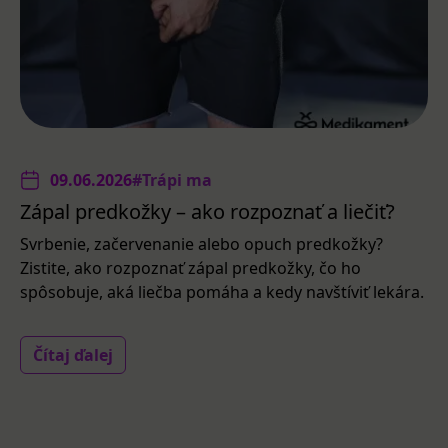
09.06.2026
#Trápi ma
Zápal predkožky – ako rozpoznať a liečiť?
Svrbenie, začervenanie alebo opuch predkožky?
Zistite, ako rozpoznať zápal predkožky, čo ho
spôsobuje, aká liečba pomáha a kedy navštíviť lekára.
Čítaj ďalej