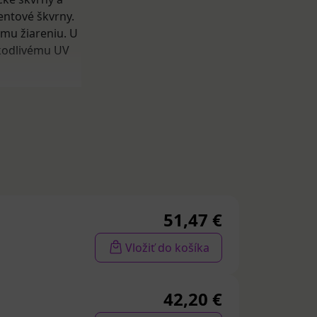
entové škvrny.
mu žiareniu. U
škodlivému UV
rpigmentácii
a
né tieto
búdame na
orom každý
51,47 €
 Denný krém
Vložiť do košíka
42,20 €
eľmi estetické