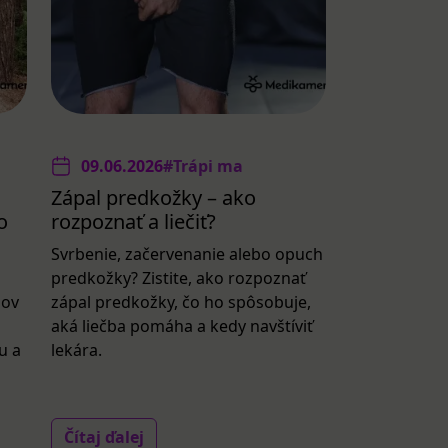
09.06.2026
#Trápi ma
Zápal predkožky – ako
o
rozpoznať a liečiť?
Svrbenie, začervenanie alebo opuch
predkožky? Zistite, ako rozpoznať
lov
zápal predkožky, čo ho spôsobuje,
aká liečba pomáha a kedy navštíviť
u a
lekára.
Čítaj ďalej