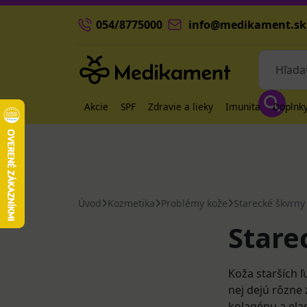
054/8775000
info@medikament.sk
Akcie
SPF
Zdravie a lieky
Imunita
Doplnky
Úvod
Kozmetika
Problémy kože
Starecké škvrny
Stare
Koža starších ľ
nej dejú rôzne 
kolagénu a elas