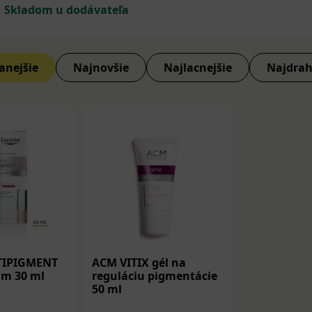
úce sa najmä ľudí vyššieho veku. Odborne sa nazývajú sebor
Skladom u dodávateľa
typom bradavíc (ktoré sú zvyčajne vírusového pôvodu) a nie
ednou z častých príčin stareckého svrbenia kože. Každý nov
olovaný kožným lekárom, keďže môže ísť aj o zhubné formy
anejšie
Najnovšie
Najlacnejšie
Najdrah
vaní sa následne určí spôsob odstránenia stareckých brada
TIPIGMENT
ACM VITIX gél na
um 30 ml
reguláciu pigmentácie
50 ml