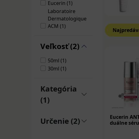
ťažkosti týkaj
Eucerin (1)
nie sú bežným 
Laboratoire
nákazlivé. Sú j
Dermatologique
mal byť skontr
ACM (1)
Najpredáv
Po diagnostiko
Veľkosť (2)
50ml (1)
30ml (1)
Kategória
(1)
Eucerin AN
Určenie (2)
duálne sér