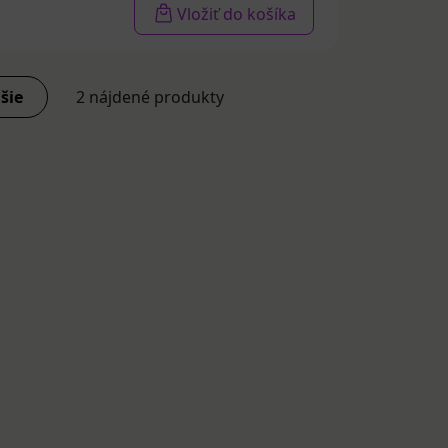
oická keratóza,
Vložiť do košíka
 sú teda ani
otvar na koži by
 rakoviny kože.
šie
2 nájdené produkty
víc.