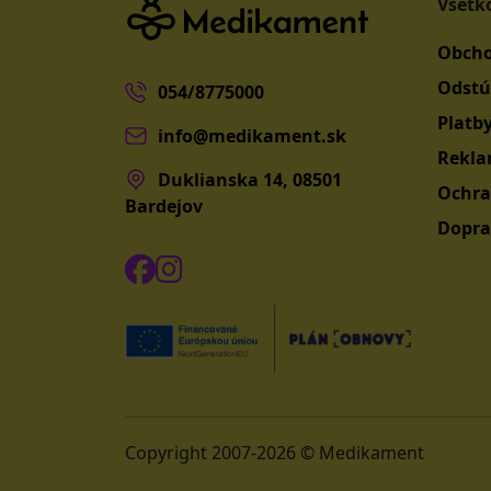
Všetk
Obcho
Odstú
054/8775000
Platb
info@medikament.sk
Rekla
Duklianska 14, 08501
Ochra
Bardejov
Dopra
Copyright 2007-2026 © Medikament