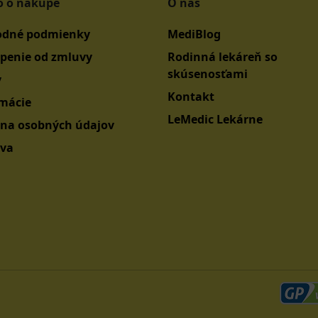
o o nákupe
O nás
dné podmienky
MediBlog
penie od zmluvy
Rodinná lekáreň so
skúsenosťami
y
Kontakt
mácie
LeMedic Lekárne
na osobných údajov
va