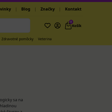
vinky
|
Blog
|
Značky
|
Kontakt
0
Košík
Zdravotné pomôcky
Veterina
logicky sa na
 hladinou
ecké škvrny a