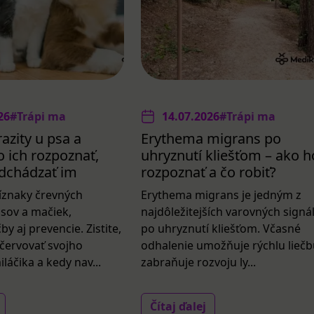
26
#Trápi ma
14.07.2026
#Trápi ma
azity u psa a
Erythema migrans po
 ich rozpoznať,
uhryznutí kliešťom – ako h
redchádzať im
rozpoznať a čo robiť?
íznaky črevných
Erythema migrans je jedným z
psov a mačiek,
najdôležitejších varovných signá
by aj prevencie. Zistite,
po uhryznutí kliešťom. Včasné
červovať svojho
odhalenie umožňuje rýchlu liečb
áčika a kedy nav...
zabraňuje rozvoju ly...
Čítaj ďalej