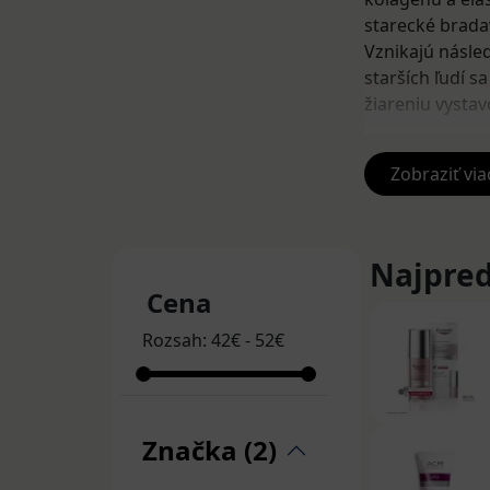
starecké brada
Vznikajú násl
starších ľudí 
žiareniu vysta
Liečba 
Zobraziť via
Na starecké šk
to rôzne krémy 
preparáty použ
Najpred
ochranu kože p
Cena
deň.
Rozsah:
42
€
-
52
€
Medzi obľúbené
alebo
SIB REDU
Stareck
Značka (2)
Menšie, ale aj 