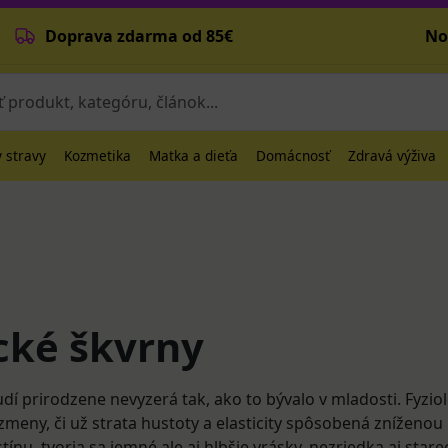
Doprava zdarma od 85€
No
 stravy
Kozmetika
Matka a dieťa
Domácnosť
Zdravá výživa
cké škvrny
udí prirodzene nevyzerá tak, ako to bývalo v mladosti. Fyzio
zmeny, či už strata hustoty a elasticity spôsobená zníženou
tínu, tvoria sa jemné ale aj hlbšie vrásky, nezriedka aj star