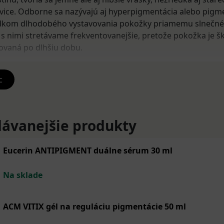
vice. Odborne sa nazývajú aj hyperpigmentácia alebo pigm
edkom dlhodobého vystavovania pokožky priamemu slnečné
sa s nimi stretávame frekventovanejšie, pretože pokožka je 
vovaná po dlhšiu dobu.
stareckých škvŕn
c
vrny sa používa rovnaká lokálna forma terapie ako pri
hype
a séra. Na to, aby sa starecké škvrny zmiernili, je nevyhnut
ívať po dlhšiu dobu, minimálne tri mesiace. Zároveň neza
ávanejšie produkty
red slnečným žiarením a to používaním krémov s SPF fakt
Eucerin ANTIPIGMENT duálne sérum 30 ml
 krémy na starecké škvrny patrí napríklad
SIB REDUPETIN
PETIN Špeciálny krém
.
Na sklade
é bradavice
ACM VITIX gél na reguláciu pigmentácie 50 ml
väčšie kožné výrastky tmavej farby sú neškodné, avšak nie v