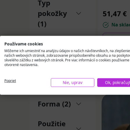
Typ
pokožky
51,47 €
(1)
Na skla
Vložiť
Trápi ma
Používame cookies
Môžeme ich umiestniť na analýzu údajov o našich návštevníkoch, na zlepšenie
(1)
našich webových stránok, zobrazovanie prispôsobeného obsahu a na poskyto
skvelého zážitku z webových stránok. Pre viac informácií o cookies používame
otvorené nastavenia.
Doplnok
Medi 
Poprieť
na (1)
Nie, uprav
Ok, pokračuj
Forma (2)
Použitie