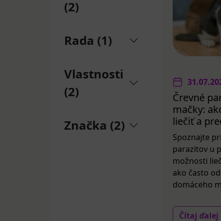
(2)
Rada (1)
Vlastnosti
31.07.20
(2)
Črevné par
mačky: ako
liečiť a p
Značka (2)
Spoznajte pr
parazitov u 
možnosti lieč
ako často od
domáceho mil
Čítaj ďalej