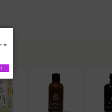
vanie
te