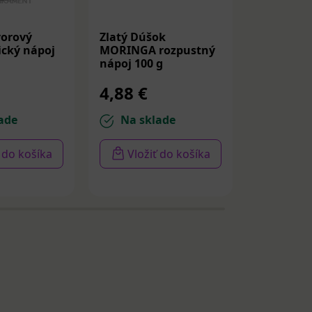
vorový
Zlatý Dúšok
Zlatý Dú
ický nápoj
MORINGA rozpustný
rozpustný
nápoj 100 g
g
4,88 €
4,67 €
ade
Na sklade
Na sk
ť do košíka
Vložiť do košíka
Vloži