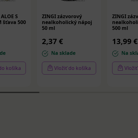
 ALOE S
ZINGI zázvorový
ZINGI záz
šťava 500
nealkoholický nápoj
nealkohol
50 ml
500 ml
2,37 €
13,99 €
de
Na sklade
Na skl
 do košíka
Vložiť do košíka
Vloži