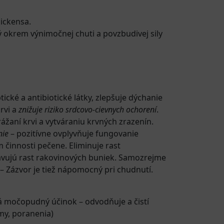
Dickensa.
rý okrem výnimočnej chuti a povzbudivej sily
tické a antibiotické látky, zlepšuje dýchanie
rvi a
znižuje riziko srdcovo-cievnych ochorení
.
rážaní krvi a vytváraniu krvných zrazenín.
nie
– pozitívne ovplyvňuje fungovanie
 činnosti pečene. Eliminuje rast
tavujú rast rakovinových buniek. Samozrejme
– Zázvor je tiež nápomocný pri chudnutí.
má močopudný účinok – odvodňuje a čistí
my, poranenia)