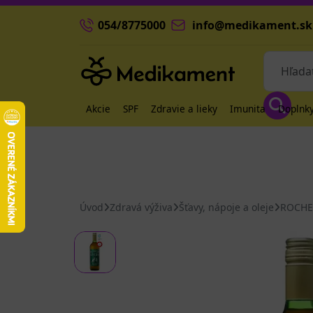
054/8775000
info@medikament.sk
Akcie
SPF
Zdravie a lieky
Imunita
Doplnky
Úvod
Zdravá výživa
Šťavy, nápoje a oleje
ROCHE