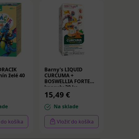
DRACIK
Barny's LIQUID
Medicube
ín želé 40
CURCUMA +
Peptide S
BOSWELLIA FORTE
Spevňujú
kapsuly 30 ks
PDRN a p
15,49 €
14,22 
30ml
ade
Na sklade
Na sk
ť do košíka
Vložiť do košíka
Vloži