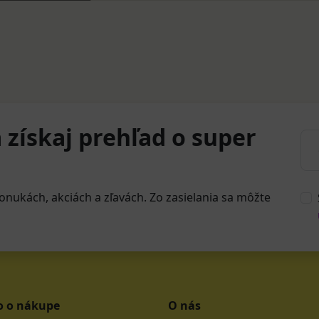
 získaj prehľad o super
onukách, akciách a zľavách. Zo zasielania sa môžte
o o nákupe
O nás