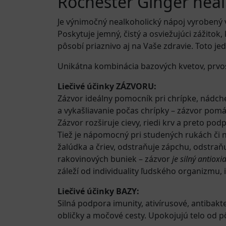
Rochester Ginger neal
Je výnimočný nealkoholický nápoj vyrobený vo
Poskytuje jemný, čistý a osviežujúci zážitok
pôsobí priaznivo aj na Vaše zdravie. Toto jed
Unikátna kombinácia bazových kvetov, prvos
Liečivé účinky ZÁZVORU:
Zázvor ideálny pomocník pri chrípke, nádch
a vykašliavanie počas chrípky – zázvor pomáh
Zázvor rozširuje cievy, riedi krv a preto po
Tiež je nápomocný pri studených rukách či n
žalúdka a čriev, odstraňuje zápchu, odstraňu
rakovinových buniek – zázvor
je silný antioxi
záleží od individuality ľudského organizmu,
Liečivé účinky BAZY:
Silná podpora imunity, ativírusové, antibak
obličky a močové cesty. Upokojujú telo od 