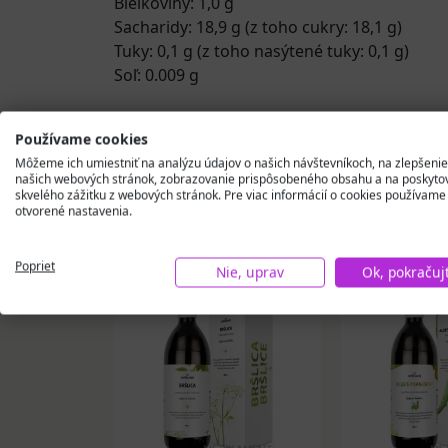
Bielkoviny: 1,0 g
Sacharidy: 18,9 g (z toho cukry: 18,1 g)
Tuky: 0,1 g (z toho nasýtené tuky: 0,1 g)
Soľ: 0.009 g
Používame cookies
Môžeme ich umiestniť na analýzu údajov o našich návštevníkoch, na zlepšenie
našich webových stránok, zobrazovanie prispôsobeného obsahu a na poskyto
skvelého zážitku z webových stránok. Pre viac informácií o cookies používame
otvorené nastavenia.
Podobné produkty
Poprieť
Nie, uprav
Ok, pokračuj