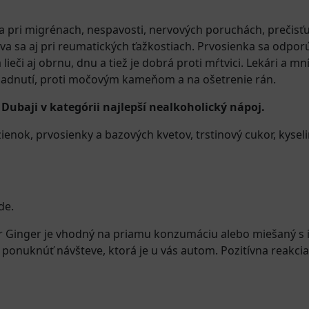
a pri migrénach, nespavosti, nervových poruchách, prečisťu
 sa aj pri reumatických ťažkostiach. Prvosienka sa odpor
ieči aj obrnu, dnu a tiež je dobrá proti mŕtvici. Lekári a mn
chladnutí, proti močovým kameňom a na ošetrenie rán.
Dubaji v kategórii najlepší nealkoholický nápoj.
zienok, prvosienky a bazových kvetov, trstinový cukor, kyse
de.
 Ginger je vhodný na priamu konzumáciu alebo miešaný s i
 ponuknúť návšteve, ktorá je u vás autom. Pozitívna reakcia