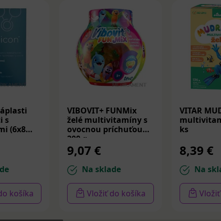
áplasti
VIBOVIT+ FUNMix
VITAR MU
i s
želé multivitamíny s
multivitam
i (6x8
ovocnou príchuťou
ks
200 g
9,07 €
8,39 €
de
Na sklade
Na skl
 do košíka
Vložiť do košíka
Vloži