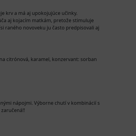
je krv a má aj upokojujúce učinky.
úča aj kojacím matkám, pretože stimuluje
ísi raného novoveku ju často predpisovali aj
lina citrónová, karamel, konzervant: sorban
nými nápojmi. Výborne chutí v kombinácií s
 zaručená!!