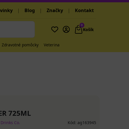
vinky
|
Blog
|
Značky
|
Kontakt
0
Košík
Zdravotné pomôcky
Veterina
ER 725ML
 Drinks Co.
Kód: ag163945