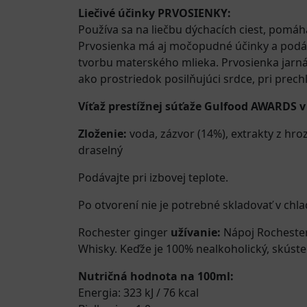
Liečivé účinky PRVOSIENKY:
Používa sa na liečbu dýchacích ciest, pomáh
Prvosienka má aj močopudné účinky a podáva
tvorbu materského mlieka. Prvosienka jarná l
ako prostriedok posilňujúci srdce, pri pre
Víťaž prestížnej súťaže Gulfood AWARDS v 
Zloženie:
voda, zázvor (14%), extrakty z hro
draselný
Podávajte pri izbovej teplote.
Po otvorení nie je potrebné skladovať v chla
Rochester ginger
užívanie:
Nápoj Rochester
Whisky. Keďže je 100% nealkoholický, skúste
Nutričná hodnota na 100ml:
Energia: 323 kJ / 76 kcal