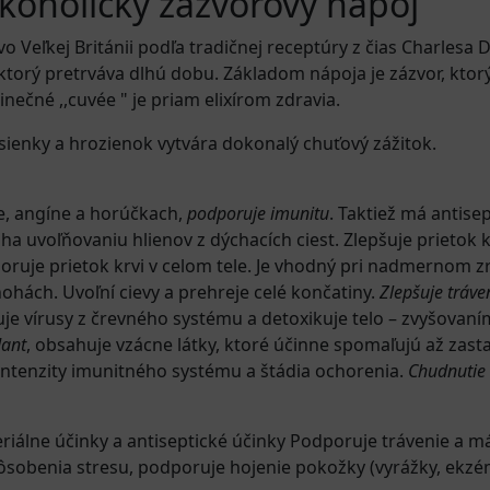
koholický zázvorový nápoj
 Veľkej Británii podľa tradičnej receptúry z čias Charlesa 
, ktorý pretrváva dlhú dobu. Základom nápoja je zázvor, kto
inečné ,,cuvée " je priam elixírom zdravia.
ienky a hrozienok vytvára dokonalý chuťový zážitok.
e, angíne a horúčkach,
podporuje imunitu
. Taktiež má antisep
a uvoľňovaniu hlienov z dýchacích ciest. Zlepšuje prietok k
dporuje prietok krvi v celom tele. Je vhodný pri nadmernom z
ohách. Uvoľní cievy a prehreje celé končatiny.
Zlepšuje tráve
je vírusy z črevného systému a detoxikuje telo – zvyšovaním
dant
, obsahuje vzácne látky, ktoré účinne spomaľujú až zas
 intenzity imunitného systému a štádia ochorenia.
Chudnutie
teriálne účinky a antiseptické účinky Podporuje trávenie a 
pôsobenia stresu, podporuje hojenie pokožky (vyrážky, ekzé