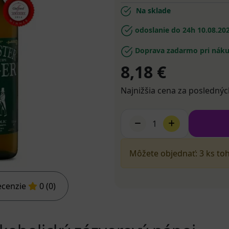
Na sklade
odoslanie do 24h
10.08.20
Doprava zadarmo pri náku
8,18 €
Najnižšia cena za poslednýc
1
Môžete objednať: 3 ks to
ecenzie
0 (0)