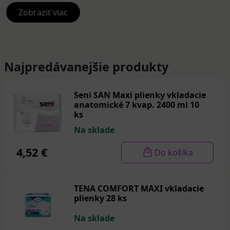
fixujú pásikmi v páse, čím sa zabezpečí dostatočná
Zobraziť viac
priliehavosť na telo a komfort pri pohybe.
Inkontinenčné plienky u nás nájdete od značiek
Amd
,
Abena
,
Depend
,
MoliCare
a
Sen
i. Na vybratie správnej
veľkosti plienky je potrebné odmerať obvod pása v
Najpredávanejšie produkty
centimeroch, následne sa vyberie vhodná veľkosť
plienky (XS, S, M, L, XL). Inkontinenčné plienky môže
Seni SAN Maxi plienky vkladacie
predpísať odborný lekár na recept, avšak len pri
anatomické 7 kvap. 2400 ml 10
druhom a treťom stupni inkontinencie.
ks
Na sklade
4,52 €
Do košíka
TENA COMFORT MAXI vkladacie
plienky 28 ks
Na sklade