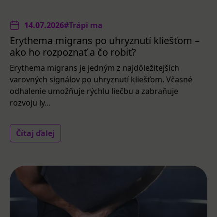
14.07.2026
#Trápi ma
Erythema migrans po uhryznutí kliešťom –
ako ho rozpoznať a čo robiť?
Erythema migrans je jedným z najdôležitejších
varovných signálov po uhryznutí kliešťom. Včasné
odhalenie umožňuje rýchlu liečbu a zabraňuje
rozvoju ly...
Čítaj ďalej