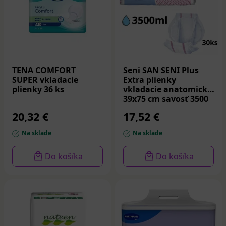
TENA COMFORT
Seni SAN SENI Plus
SUPER vkladacie
Extra plienky
plienky 36 ks
vkladacie anatomické
39x75 cm savosť 3500
ml 30 ks
20,32 €
17,52 €
Na sklade
Na sklade
Do košíka
Do košíka