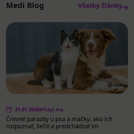
Medi Blog
Všetky články
31.07.2026
#Trápi ma
Črevné parazity u psa a mačky: ako ich
rozpoznať, liečiť a predchádzať im