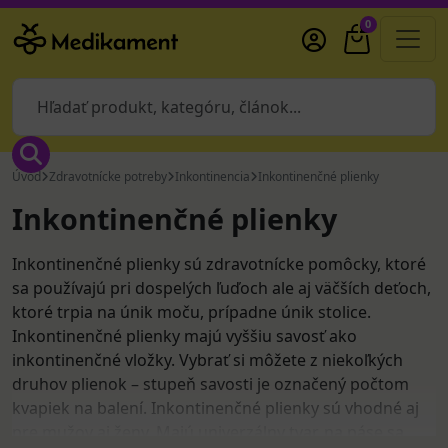
0
Úvod
Zdravotnícke potreby
Inkontinencia
Inkontinenčné plienky
Inkontinenčné plienky
Inkontinenčné plienky sú zdravotnícke pomôcky, ktoré
sa používajú pri dospelých ľuďoch ale aj väčších deťoch,
ktoré trpia na únik moču, prípadne únik stolice.
Inkontinenčné plienky majú vyššiu savosť ako
inkontinenčné vložky. Vybrať si môžete z niekoľkých
druhov plienok – stupeň savosti je označený počtom
kvapiek na balení. Inkontinenčné plienky sú vhodné aj
pre mužov aj ženy. Majú univerzálny tvar, na páse sa