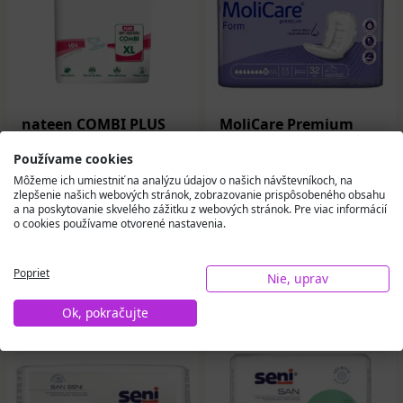
nateen COMBI PLUS
MoliCare Premium
XL plienky
Form 8 kvapiek
inkontinenčné obvod
vkladacie plienky 32
Používame cookies
bokov 130-175 cm
ks
Môžeme ich umiestniť na analýzu údajov o našich návštevníkoch, na
savosť 3400 ml 10 ks
zlepšenie našich webových stránok, zobrazovanie prispôsobeného obsahu
8,36 €
18,48 €
a na poskytovanie skvelého zážitku z webových stránok. Pre viac informácií
o cookies používame otvorené nastavenia.
Na sklade
Na sklade
Poprieť
Do košíka
Do košíka
Nie, uprav
Ok, pokračujte