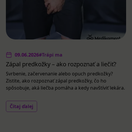
09.06.2026
#Trápi ma
Zápal predkožky – ako rozpoznať a liečiť?
Svrbenie, začervenanie alebo opuch predkožky?
Zistite, ako rozpoznať zápal predkožky, čo ho
spôsobuje, aká liečba pomáha a kedy navštíviť lekára.
Čítaj ďalej