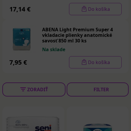
17,14 €
Do košíka
ABENA Light Premium Super 4
vkladacie plienky anatomické
savosť 850 ml 30 ks
Na sklade
7,95 €
Do košíka
ZORADIŤ
FILTER