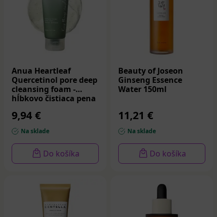
Anua Heartleaf
Beauty of Joseon
Quercetinol pore deep
Ginseng Essence
cleansing foam -
Water 150ml
hĺbkovo čistiaca pena
150 ml
9,94 €
11,21 €
Na sklade
Na sklade
Do košíka
Do košíka