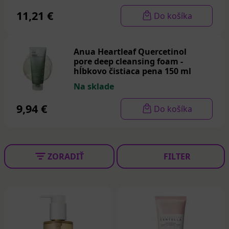
11,21 €
Do košíka
Anua Heartleaf Quercetinol
pore deep cleansing foam -
hĺbkovo čistiaca pena 150 ml
Na sklade
9,94 €
Do košíka
ZORADIŤ
FILTER