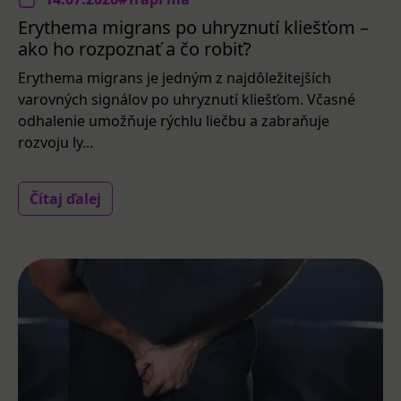
Erythema migrans po uhryznutí kliešťom –
ako ho rozpoznať a čo robiť?
Erythema migrans je jedným z najdôležitejších
varovných signálov po uhryznutí kliešťom. Včasné
odhalenie umožňuje rýchlu liečbu a zabraňuje
rozvoju ly...
Čítaj ďalej