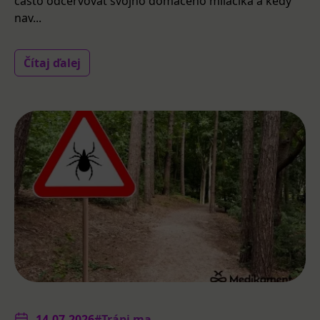
často odčervovať svojho domáceho miláčika a kedy
nav...
Čítaj ďalej
14.07.2026
#Trápi ma