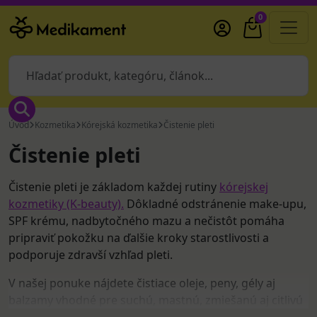
0
Úvod
Kozmetika
Kórejská kozmetika
Čistenie pleti
Čistenie pleti
Čistenie pleti je základom každej rutiny
kórejskej
kozmetiky (K-beauty).
Dôkladné odstránenie make-upu,
SPF krému, nadbytočného mazu a nečistôt pomáha
pripraviť pokožku na ďalšie kroky starostlivosti a
podporuje zdravší vzhľad pleti.
V našej ponuke nájdete čistiace oleje, peny, gély aj
balzamy vhodné pre suchú, mastnú, zmiešanú aj citlivú