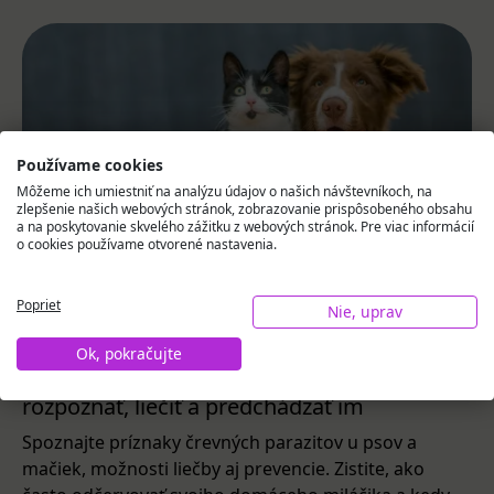
Používame cookies
Môžeme ich umiestniť na analýzu údajov o našich návštevníkoch, na
zlepšenie našich webových stránok, zobrazovanie prispôsobeného obsahu
a na poskytovanie skvelého zážitku z webových stránok. Pre viac informácií
o cookies používame otvorené nastavenia.
Poprieť
Nie, uprav
31.07.2026
#Trápi ma
Ok, pokračujte
Črevné parazity u psa a mačky: ako ich
rozpoznať, liečiť a predchádzať im
Spoznajte príznaky črevných parazitov u psov a
mačiek, možnosti liečby aj prevencie. Zistite, ako