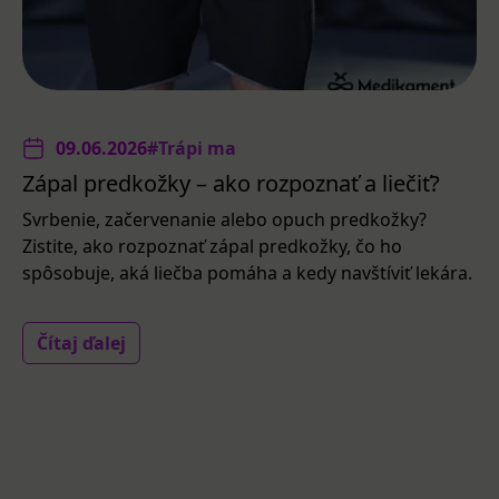
09.06.2026
#Trápi ma
Zápal predkožky – ako rozpoznať a liečiť?
Svrbenie, začervenanie alebo opuch predkožky?
Zistite, ako rozpoznať zápal predkožky, čo ho
spôsobuje, aká liečba pomáha a kedy navštíviť lekára.
Čítaj ďalej