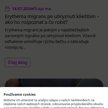
14.07.2026
#Trápi ma
Erythema migrans po uhryznutí kliešťom –
ako ho rozpoznať a čo robiť?
Erythema migrans je jedným z najdôležitejších
varovných signálov po uhryznutí kliešťom. Včasné
odhalenie umožňuje rýchlu liečbu a zabraňuje
rozvoju ly...
Čítaj ďalej
Používame cookies
Môžeme ich umiestniť na analýzu údajov o našich návštevníkoch, na
zlepšenie našich webových stránok, zobrazovanie prispôsobeného obsahu
a na poskytovanie skvelého zážitku z webových stránok. Pre viac informácií