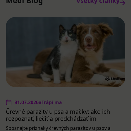
Medi Blog
Všetky články
31.07.2026
#Trápi ma
Črevné parazity u psa a mačky: ako ich
rozpoznať, liečiť a predchádzať im
Spoznajte príznaky črevných parazitov u psov a