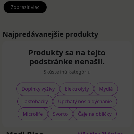
športové, funkčné alebo citlivé textílie.
Zobraziť viac
Výhody pracích gélov
jednoduché dávkovanie,
Najpredávanejšie produkty
účinnosť aj pri nižších teplotách,
vhodné na farebnú bielizeň,
Produkty sa na tejto
menej zvyškov v tkaninách oproti niektorým
podstránke nenašli.
práškom.
Skúste inú kategóriu
Doplnky výživy
Elektrolyty
Mydlá
Laktobacily
Upchatý nos a dýchanie
Microlife
Svorto
Čaje na obličky