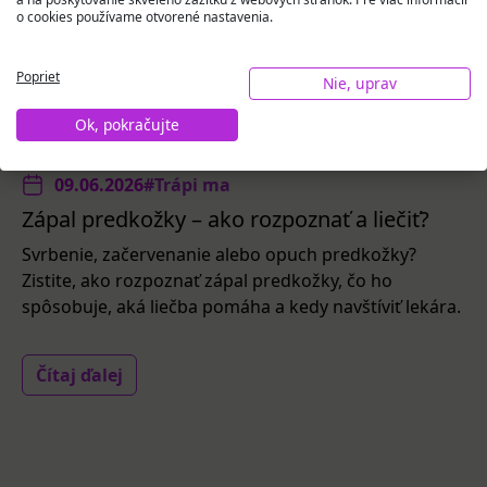
o cookies používame otvorené nastavenia.
Poprieť
Nie, uprav
Ok, pokračujte
09.06.2026
#Trápi ma
Zápal predkožky – ako rozpoznať a liečiť?
Svrbenie, začervenanie alebo opuch predkožky?
Zistite, ako rozpoznať zápal predkožky, čo ho
spôsobuje, aká liečba pomáha a kedy navštíviť lekára.
Čítaj ďalej