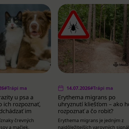
26
#Trápi ma
14.07.2026
#Trápi ma
azity u psa a
Erythema migrans po
 ich rozpoznať,
uhryznutí kliešťom – ako h
redchádzať im
rozpoznať a čo robiť?
íznaky črevných
Erythema migrans je jedným z
psov a mačiek,
najdôležitejších varovných signá