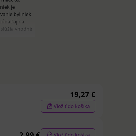
niek je
ívanie byliniek
búdať aj na
oslúžia vhodné
izme.
tela. Vitamíny
 vitamín A,
holín, iód, DHA
19,27 €
tamíny a
Vložiť do košíka
neho nápoja
2,99 €
Vložiť do košíka