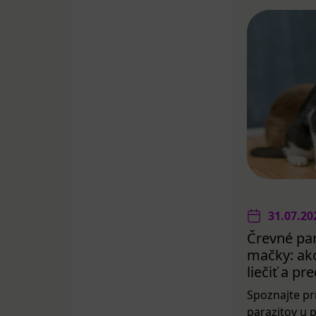
31.07.20
Črevné par
mačky: ako
liečiť a p
Spoznajte pr
parazitov u 