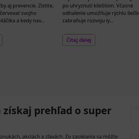
by aj prevencie. Zistite,
po uhryznutí kliešťom. Včasné
červovať svojho
odhalenie umožňuje rýchlu liečb
áčika a kedy nav...
zabraňuje rozvoju ly...
Čítaj ďalej
 získaj prehľad o super
onukách, akciách a zľavách. Zo zasielania sa môžte