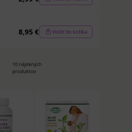
a benedikt
ombinácia.
byliny, nižšia v
už po 24
8,95 €
Vložiť do košíka
a Senovka
10 nájdených
benedikt
,
produktov