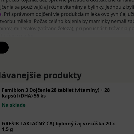
enia sa používajú aj rôzne vitamíny a bylinky. Jednou z byli
a
. Pri správnom dojčení vie produkcia mlieka ovplyvniť aj už
tvorbu mlieka. Počas celého kojenia by maminky nemali za
mínov, minerálov (vrátane železa), pri poruchách trávenia p
dojčiace matky.
y pre dojčiace matky
c
 ohrozenejšie na nedostatok vitamínov a minerálov v organ
pĺňaním týchto zložiek sa dá účinne predchádzať oslabeniu 
ávanejšie produkty
tky by mali byť vo vysokej kvalite, mali by obsahovať najmä
y B, vitamín D y minerálov vápnik, železo, prospešný je aj c
 mastné kyseliny).
Femibion 3 Dojčenie 28 tabliet (vitamíny) + 28
kapsúl (DHA) 56 ks
te napríklad
Femibion 3
alebo
GS Mamavit 1
. Ak hľadáte vi
Na sklade
utej forme, siahnite po kvalitnom produkte vo forme mlieč
k
s príchuťou čokoláda.
GREŠÍK LAKTAČNÝ ČAJ bylinný čaj vrecúška 20 x
 na podporu dojčenia
1,5 g