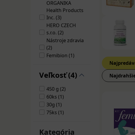
ORGANIKA
Na zvýšenie lak
Health Products
lekársky. Dost
Inc. (3)
Dôležitá je den
HERO CZECH
kombinovaných p
s.r.o. (2)
hodinách od pr
Nástroje zdravia
(2)
Jednozložkové 
Femibion (1)
grécka
,
Benedik
Najpredáv
S.A. Tilman N.V.
Viaczložkové v
(1)
Veľkosť (4)
Organika Trio
Najdrahši
GREŠÍK
VALDEMAR
450 g (2)
NATURA, s.r.o.
60ks (1)
(1)
30g (1)
75ks (1)
Kategória