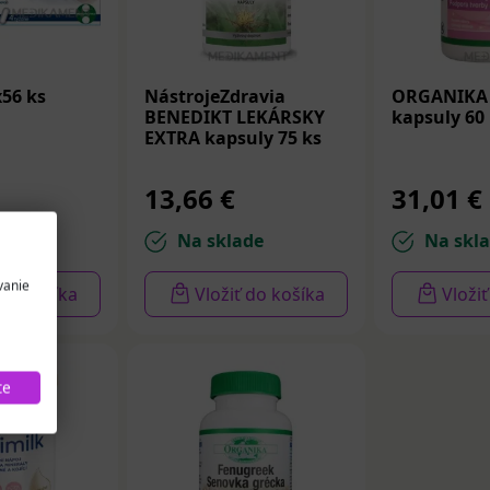
x56 ks
NástrojeZdravia
ORGANIKA 
BENEDIKT LEKÁRSKY
kapsuly 60
EXTRA kapsuly 75 ks
13,66 €
31,01 €
de
Na sklade
Na skl
vanie
 do košíka
Vložiť do košíka
Vloži
te