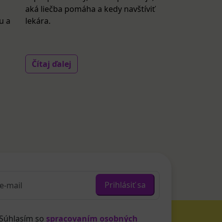
aká liečba pomáha a kedy navštíviť
u a
lekára.
Čítaj ďalej
Prihlásiť sa
Súhlasím so
spracovaním osobných