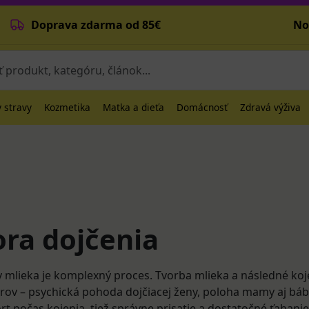
Doprava zdarma od 85€
No
 stravy
Kozmetika
Matka a dieťa
Domácnosť
Zdravá výživa
ra dojčenia
y mlieka je komplexný proces. Tvorba mlieka a následné koje
orov – psychická pohoda dojčiacej ženy, poloha mamy aj báb
rt počas kojenia, tiež správne prisatie a dostatočné ťahanie