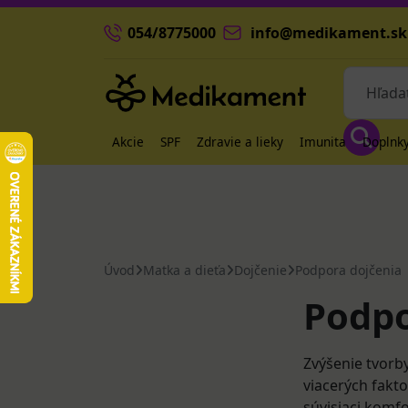
054/8775000
info@medikament.sk
Akcie
SPF
Zdravie a lieky
Imunita
Doplnky
Úvod
Matka a dieťa
Dojčenie
Podpora dojčenia
Podpo
Zvýšenie tvorb
viacerých fakt
súvisiaci komfo