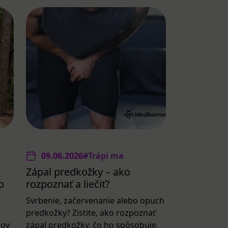
09.06.2026
#Trápi ma
Zápal predkožky – ako
o
rozpoznať a liečiť?
Svrbenie, začervenanie alebo opuch
predkožky? Zistite, ako rozpoznať
lov
zápal predkožky, čo ho spôsobuje,