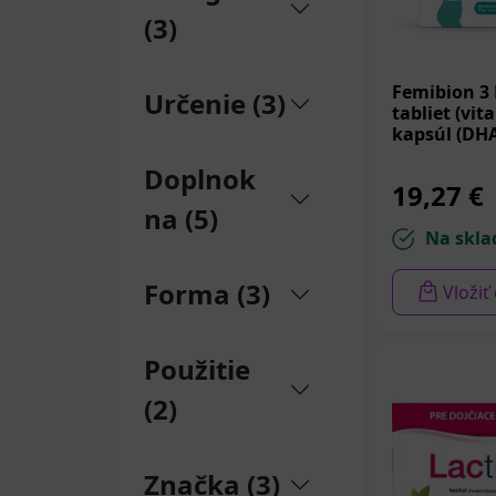
(3)
Femibion 3 
Určenie (3)
tabliet (vit
kapsúl (DHA
Doplnok
19,27 €
na (5)
Na skla
Forma (3)
Vložiť
Použitie
(2)
Značka (3)