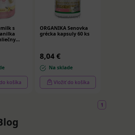
milk s
ORGANIKA Senovka
anilka
grécka kapsuly 60 ks
mliečny
8,04 €
de
Na sklade
 do košíka
Vložiť do košíka
1
Blog