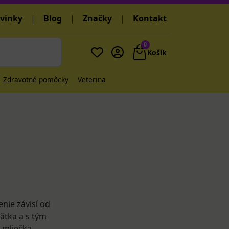
vinky
|
Blog
|
Značky
|
Kontakt
0
Košík
Zdravotné pomôcky
Veterina
nie závisí od
ätka a s tým
 mliečka.