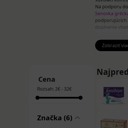
Na podporu dojč
Senovka gréck
podporujúcich 
doplnenie vita
probiotiká pre 
Vitamín
Zobraziť via
Kojace ženy sú
Pravidelným do
Najpred
pre dojčiace ma
Cena
vitamíny skupin
a EPA (omega-3
Rozsah:
2
€
-
32
€
Vyskúšať môže
minerály v tek
Sunar Gravimil
Značka (6)
Bylinky