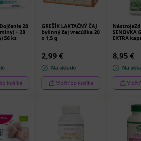
Dojčenie 28
GREŠÍK LAKTAČNÝ ČAJ
NástrojeZd
amíny) + 28
bylinný čaj vrecúška 20
SENOVKA 
) 56 ks
x 1,5 g
EXTRA kaps
2,99 €
8,95 €
de
Na sklade
Na skl
 do košíka
Vložiť do košíka
Vloži