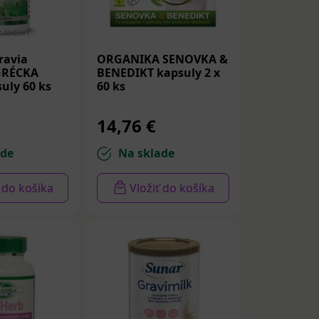
ravia
ORGANIKA SENOVKA &
GRÉCKA
BENEDIKT kapsuly 2 x
uly 60 ks
60 ks
14,76 €
ade
Na sklade
ť do košíka
Vložiť do košíka