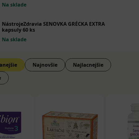
Na sklade
tácie sa najčastejšie využívajú dve bylinky: senovka grécka 
upné sú vo výživových doplnkoch osobitne, prípadne ako k
ná dávka, vyššia je zvyčajne v prípravkoch s obsahom jednej 
NástrojeZdravia SENOVKA GRÉCKA EXTRA
kapsuly 60 ks
reparátoch. Nástup účinku je rýchly, zvyčajne cítiť efekt 
vého užitia.
Na sklade
výživové doplnky na podporu kojenia sú napríklad
Organik
t lekársky Nástroje zdravia
,
anejšie
Najnovšie
Najlacnejšie
ýživové doplnky napríklad produkty ako
Organika senovka+
Herb
e
alebo
Lactil
.