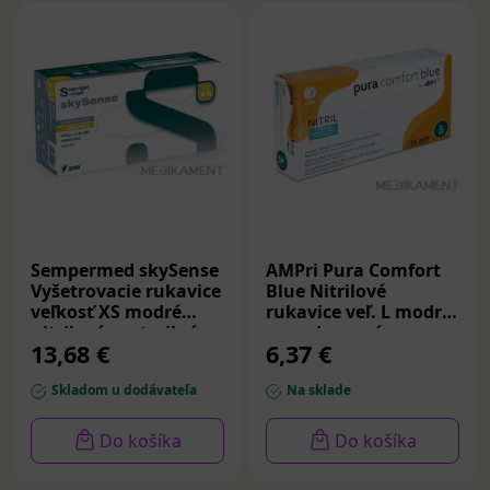
Sempermed skySense
AMPri Pura Comfort
Vyšetrovacie rukavice
Blue Nitrilové
veľkosť XS modré
rukavice veľ. L modré
nitrilové nesterilné
nepudrované
13,68 €
6,37 €
200 ks
nesterilné 100 ks
Skladom u dodávateľa
Na sklade
Do košíka
Do košíka