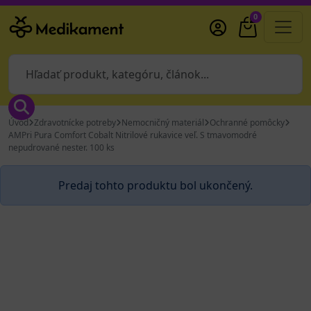
0
Úvod
Zdravotnícke potreby
Nemocničný materiál
Ochranné pomôcky
AMPri Pura Comfort Cobalt Nitrilové rukavice veľ. S tmavomodré
nepudrované nester. 100 ks
Predaj tohto produktu bol ukončený.