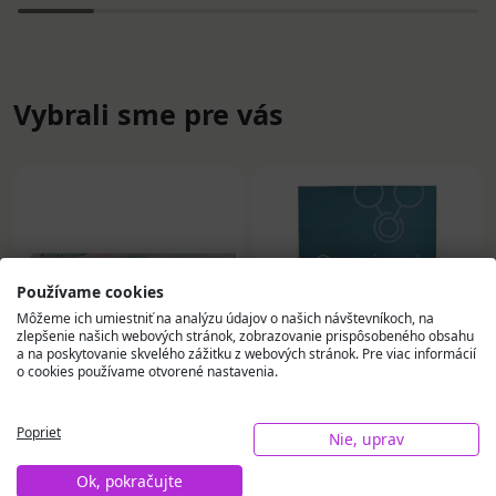
Vybrali sme pre vás
Používame cookies
Môžeme ich umiestniť na analýzu údajov o našich návštevníkoch, na
zlepšenie našich webových stránok, zobrazovanie prispôsobeného obsahu
a na poskytovanie skvelého zážitku z webových stránok. Pre viac informácií
o cookies používame otvorené nastavenia.
Poprieť
ELMEX SENSITIVE
Ozonicon náplasti
Nie, uprav
PROFESSIONAL
proti bolesti s
REPAIR & PREVENT
mikroprúdmi (6x8 cm)
Ok, pokračujte