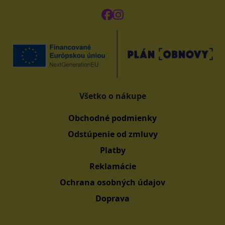
Všetko o nákupe
Obchodné podmienky
Odstúpenie od zmluvy
Platby
Reklamácie
Ochrana osobných údajov
Doprava