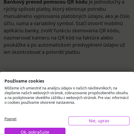
Bankový prevod pomocou QR kódu
je jednoduchý a
rýchly spôsob platby, ktorý eliminuje potrebu
manuálneho vypisovania platobných údajov, ako je číslo
účtu, suma a variabilný symbol. Stačí otvoriť mobilnú
aplikáciu banky, zvoliť funkciu skenovania QR kódu,
nasmerovať kameru na QR kód na faktúre alebo
poukážke a po automatickom predvyplnení údajov už
len skontrolovať a potvrdiť platbu
Používame cookies
Môžeme ich umiestniť na analýzu údajov o našich návštevníkoch, na
zlepšenie našich webových stránok, zobrazovanie prispôsobeného obsahu
Odoberaj novinky a získaj
a na poskytovanie skvelého zážitku z webových stránok. Pre viac informácií
o cookies používame otvorené nastavenia.
prehľad o super akciách!
Získajte pravidelné informácie o super
Poprieť
Nie, uprav
ponukách, akciách a zľavách. Zo zasielania sa
môžte kedykoľvek odhlásiť.
Ok, pokračujte