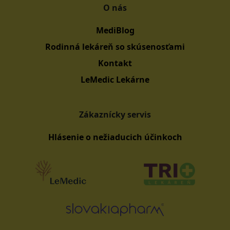
O nás
MediBlog
Rodinná lekáreň so skúsenosťami
Kontakt
LeMedic Lekárne
Zákaznícky servis
Hlásenie o nežiaducich účinkoch