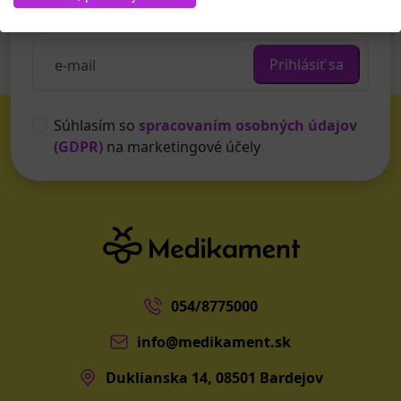
Prihlásiť sa
Súhlasím so
spracovaním osobných údajov
(GDPR)
na marketingové účely
054/8775000
info@medikament.sk
Duklianska 14, 08501 Bardejov