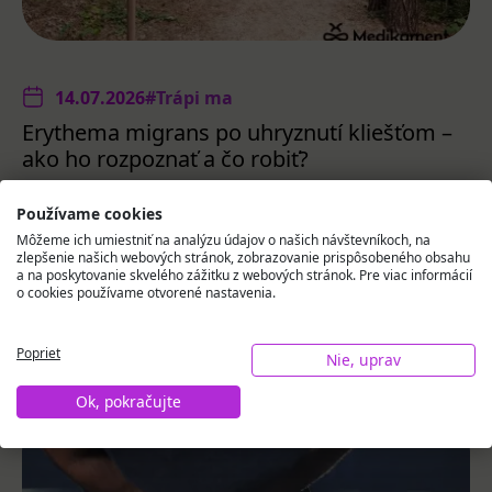
14.07.2026
#Trápi ma
Erythema migrans po uhryznutí kliešťom –
ako ho rozpoznať a čo robiť?
Erythema migrans je jedným z najdôležitejších
Používame cookies
varovných signálov po uhryznutí kliešťom. Včasné
Môžeme ich umiestniť na analýzu údajov o našich návštevníkoch, na
odhalenie umožňuje rýchlu liečbu a zabraňuje
zlepšenie našich webových stránok, zobrazovanie prispôsobeného obsahu
rozvoju ly...
a na poskytovanie skvelého zážitku z webových stránok. Pre viac informácií
o cookies používame otvorené nastavenia.
Čítaj ďalej
Poprieť
Nie, uprav
Ok, pokračujte