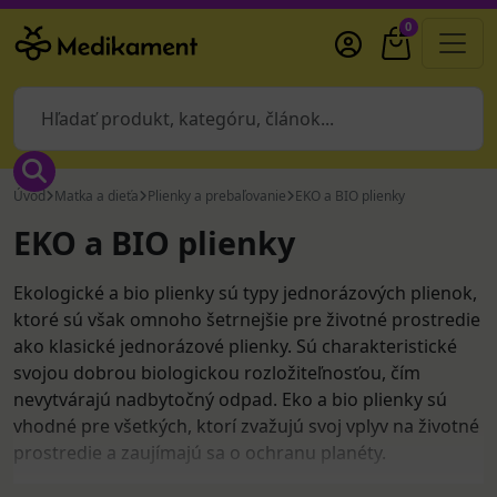
0
Úvod
Matka a dieťa
Plienky a prebaľovanie
EKO a BIO plienky
EKO a BIO plienky
Ekologické a bio plienky sú typy jednorázových plienok,
ktoré sú však omnoho šetrnejšie pre životné prostredie
ako klasické jednorázové plienky. Sú charakteristické
svojou dobrou biologickou rozložiteľnosťou, čím
nevytvárajú nadbytočný odpad. Eko a bio plienky sú
vhodné pre všetkých, ktorí zvažujú svoj vplyv na životné
prostredie a zaujímajú sa o ochranu planéty.