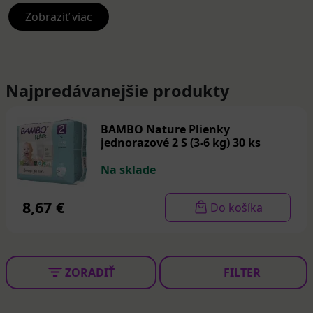
Vyskúšajte plienky
Bambo
, ktoré spĺňajú všetky kritéria
eko a bio plienok. Na povrchu plienky sa nachádza pH
Zobraziť viac
indikátor, ktorý ukáže, kedy je potrebné plienku
vymeniť. Plienky sú vhodné aj pre deti so sklonom k
atopii alebo podráždeniu pokožky. Bez obsahu chlóru a
iných dráždivých látok, hypoalergénne.
Najpredávanejšie produkty
BAMBO Nature Plienky
jednorazové 2 S (3-6 kg) 30 ks
Na sklade
8,67 €
Do košíka
ZORADIŤ
FILTER