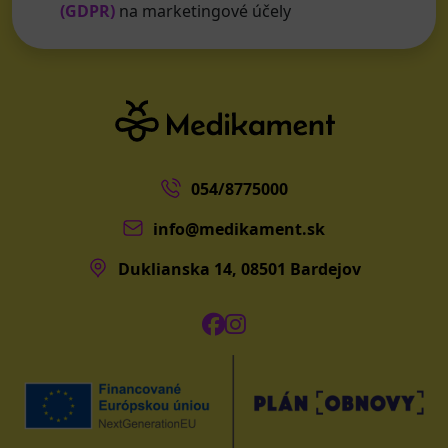
(GDPR)
na marketingové účely
054/8775000
info@medikament.sk
Duklianska 14, 08501 Bardejov