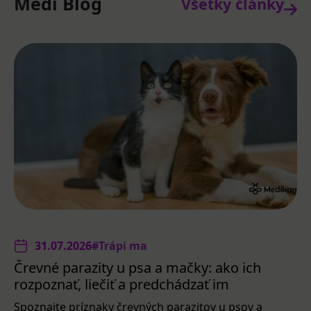
Medi Blog
Všetky články
31.07.2026
#Trápi ma
Črevné parazity u psa a mačky: ako ich
rozpoznať, liečiť a predchádzať im
Spoznajte príznaky črevných parazitov u psov a