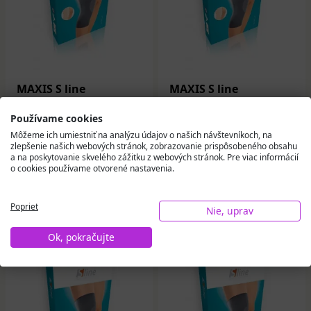
MAXIS S line
MAXIS S line
Kompresný návlek na
Kompresný návlek na
koleno veľkosť 3 šedá
koleno veľkosť 4 šedá
Používame cookies
1 ks
1 ks
Môžeme ich umiestniť na analýzu údajov o našich návštevníkoch, na
zlepšenie našich webových stránok, zobrazovanie prispôsobeného obsahu
9,51 €
9,51 €
a na poskytovanie skvelého zážitku z webových stránok. Pre viac informácií
o cookies používame otvorené nastavenia.
Na sklade
Na sklade
Do košíka
Do košíka
Poprieť
Nie, uprav
Ok, pokračujte