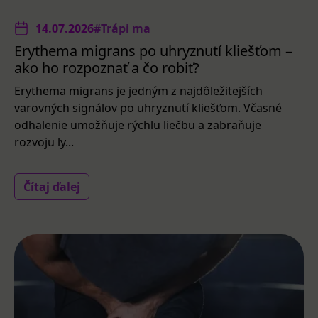
14.07.2026
#Trápi ma
Erythema migrans po uhryznutí kliešťom –
ako ho rozpoznať a čo robiť?
Erythema migrans je jedným z najdôležitejších
varovných signálov po uhryznutí kliešťom. Včasné
odhalenie umožňuje rýchlu liečbu a zabraňuje
rozvoju ly...
Čítaj ďalej