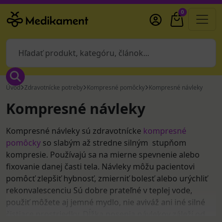
0
Úvod
Zdravotnícke potreby
Kompresné pomôcky
Kompresné návleky
Kompresné návleky
Kompresné návleky sú zdravotnícke
kompresné
pomôcky
so slabým až stredne silným stupňom
kompresie. Používajú sa na mierne spevnenie alebo
fixovanie danej časti tela. Návleky môžu pacientovi
pomôcť zlepšiť hybnosť, zmierniť bolesť alebo urýchliť
rekonvalescenciu Sú dobre prateľné v teplej vode,
použiť môžete aj jemné mydlo, nie aviváž ani iné silné
čistiace prostriedky. Dĺžka nosenia návlekov záleží od