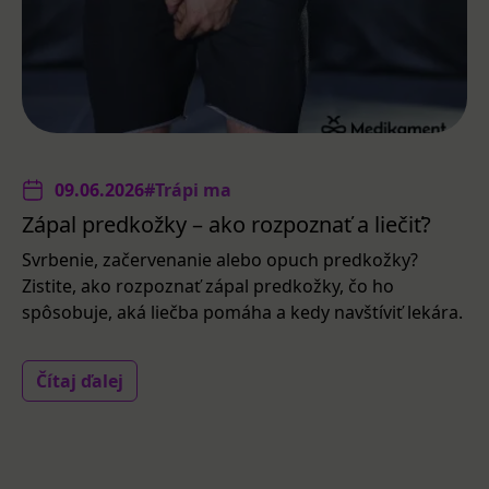
09.06.2026
#Trápi ma
Zápal predkožky – ako rozpoznať a liečiť?
Svrbenie, začervenanie alebo opuch predkožky?
Zistite, ako rozpoznať zápal predkožky, čo ho
spôsobuje, aká liečba pomáha a kedy navštíviť lekára.
Čítaj ďalej