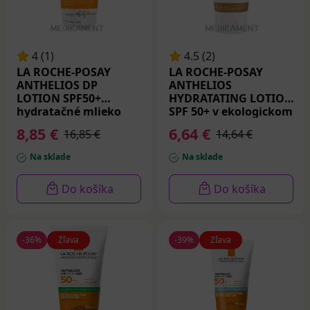
4 (1)
4.5 (2)
LA ROCHE-POSAY
LA ROCHE-POSAY
ANTHELIOS DP
ANTHELIOS
LOTION SPF50+
HYDRATATING LOTION
hydratačné mlieko
SPF 50+ v ekologickom
pre deti SPF 50+ 75 ml
obale 75 ml
8,85 €
6,64 €
16,85 €
14,64 €
Na sklade
Na sklade
Do košíka
Do košíka
-36%
Zľava
-39%
Zľava