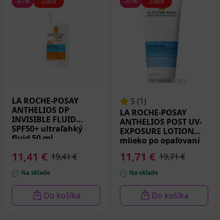
-41%
Zľava
-41%
Zľava
LA ROCHE-POSAY
5 (1)
ANTHELIOS DP
LA ROCHE-POSAY
INVISIBLE FLUID
ANTHELIOS POST UV-
SPF50+ ultraľahký
EXPOSURE LOTION
fluid 50 ml
mlieko po opaľovaní
200 ml
11,41 €
11,71 €
19,41 €
19,71 €
Na sklade
Na sklade
Do košíka
Do košíka