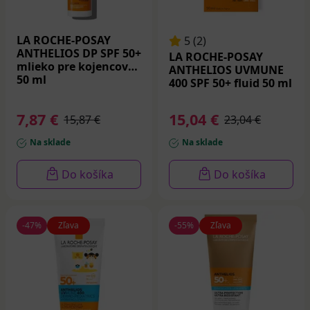
Ochranný krém s tónovacím efektom
– ideálny
pre veľmi citlivú alebo reaktívnu pleť. Zjednocuje
LA ROCHE-POSAY
tón pleti a zároveň poskytuje širokospektrálnu
5 (2)
ANTHELIOS DP SPF 50+
LA ROCHE-POSAY
ochranu.
mlieko pre kojencov
ANTHELIOS UVMUNE
50 ml
400 SPF 50+ fluid 50 ml
Anthelios Hydrating Cream SPF 50+
Výživný opaľovací krém pre
suchú až veľmi suchú
7,87 €
15,04 €
15,87 €
23,04 €
pokožku
, s hydratačnými zložkami a upokojujúcou
Na sklade
Na sklade
termálnou vodou La Roche-Posay.
Do košíka
Do košíka
-47%
Zľava
-55%
Zľava