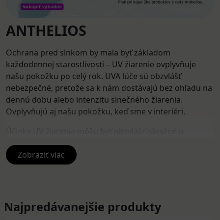
ANTHELIOS
Ochrana pred slnkom by mala byť základom
každodennej starostlivosti – UV žiarenie ovplyvňuje
našu pokožku po celý rok. UVA lúče sú obzvlášť
nebezpečné, pretože sa k nám dostávajú bez ohľadu na
dennú dobu alebo intenzitu slnečného žiarenia.
Ovplyvňujú aj našu pokožku, keď sme v interiéri.
Účinky UV žiarenia môžu byť obzvlášť závažné u
najmenších detí a môžu sa prejavovať aj po mnohých
rokoch. Vyhýbanie sa používaniu opaľovacieho krému
Zobraziť viac
môže viesť k popáleninám pokožky, zmene farby kože
spôsobenej slnkom, urýchlenému fotostarnutiu a zvýšiť
pravdepodobnosť vzniku rakoviny kože v budúcnosti.
Najpredávanejšie produkty
La Roche-Posay ponúka široký výber produktov