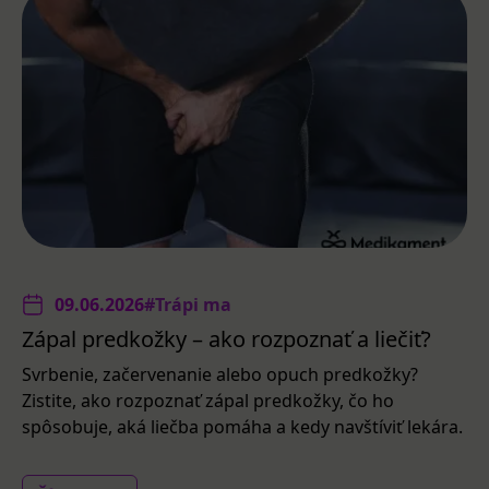
09.06.2026
#Trápi ma
Zápal predkožky – ako rozpoznať a liečiť?
Svrbenie, začervenanie alebo opuch predkožky?
Zistite, ako rozpoznať zápal predkožky, čo ho
spôsobuje, aká liečba pomáha a kedy navštíviť lekára.