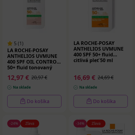
LA ROCHE-POSAY
5 (1)
ANTHELIOS UVMUNE
LA ROCHE-POSAY
400 SPF 50+ fluid
ANTHELIOS UVMUNE
citlivá pleť 50 ml
400 SPF OIL CONTROL
50+ fluid tonovaný
citlivá pleť 50 ml
12,97 €
16,69 €
20,97 €
24,69 €
Na sklade
Na sklade
Do košíka
Do košíka
-24%
Zľava
-34%
Zľava