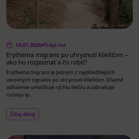
14.07.2026
#Trápi ma
Erythema migrans po uhryznutí kliešťom –
ako ho rozpoznať a čo robiť?
Erythema migrans je jedným z najdôležitejších
varovných signálov po uhryznutí kliešťom. Včasné
odhalenie umožňuje rýchlu liečbu a zabraňuje
rozvoju ly...
Čítaj ďalej