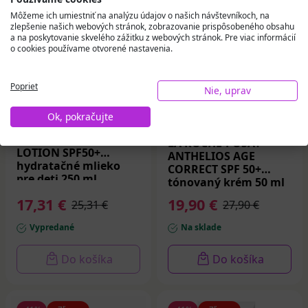
Môžeme ich umiestniť na analýzu údajov o našich návštevníkoch, na
zlepšenie našich webových stránok, zobrazovanie prispôsobeného obsahu
a na poskytovanie skvelého zážitku z webových stránok. Pre viac informácií
o cookies používame otvorené nastavenia.
Poprieť
Nie, uprav
Ok, pokračujte
LA ROCHE-POSAY
5 (1)
ANTHELIOS DP
LA ROCHE-POSAY
LOTION SPF50+
ANTHELIOS AGE
hydratačné mlieko
CORRECT SPF 50+
pre deti 250 ml
tónovaný krém 50 ml
17,31 €
19,90 €
25,31 €
27,90 €
Vypredané
Na sklade
Do košíka
Do košíka