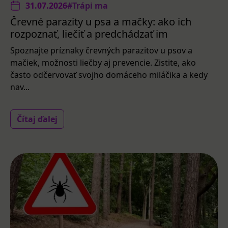
31.07.2026
#Trápi ma
Črevné parazity u psa a mačky: ako ich
rozpoznať, liečiť a predchádzať im
Spoznajte príznaky črevných parazitov u psov a
mačiek, možnosti liečby aj prevencie. Zistite, ako
často odčervovať svojho domáceho miláčika a kedy
nav...
Čítaj ďalej