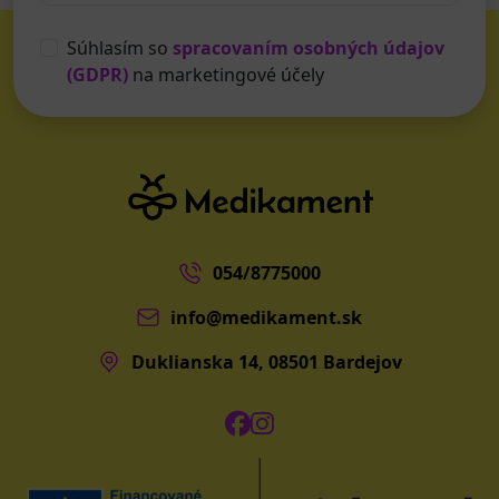
Súhlasím so
spracovaním osobných údajov
(GDPR)
na marketingové účely
054/8775000
info@medikament.sk
Duklianska 14, 08501 Bardejov