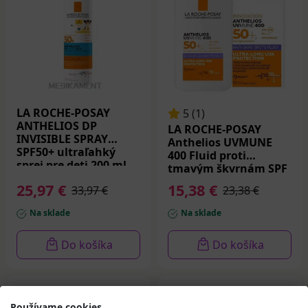
LA ROCHE-POSAY
5 (1)
ANTHELIOS DP
LA ROCHE-POSAY
INVISIBLE SPRAY
Anthelios UVMUNE
SPF50+ ultraľahký
400 Fluid proti
sprej pre deti 200 ml
tmavým škvrnám SPF
50+ 50 ml
25,97 €
15,38 €
33,97 €
23,38 €
Na sklade
Na sklade
Do košíka
Do košíka
-32%
Zľava
-29%
Zľava
Používame cookies