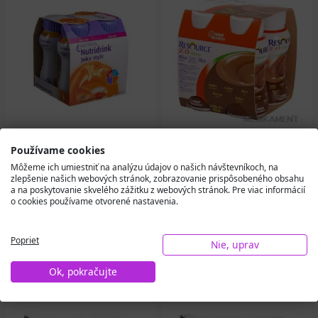
NUTRIDRINK Juice
RESOURCE 2.0+ Fibre
Používame cookies
Style s pomarančovou
Kavová príchuť 4 x 200
Môžeme ich umiestniť na analýzu údajov o našich návštevníkoch, na
príchuťou 4 x 200 ml
ml
zlepšenie našich webových stránok, zobrazovanie prispôsobeného obsahu
a na poskytovanie skvelého zážitku z webových stránok. Pre viac informácií
o cookies používame otvorené nastavenia.
6,56 €
7,60 €
Na sklade
Na sklade
Poprieť
Nie, uprav
Do košíka
Do košíka
Ok, pokračujte