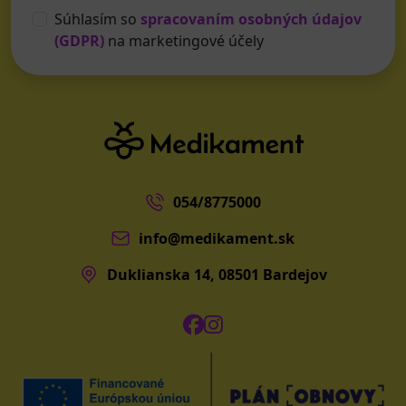
Súhlasím so
spracovaním osobných údajov
(GDPR)
na marketingové účely
054/8775000
info@medikament.sk
Duklianska 14, 08501 Bardejov