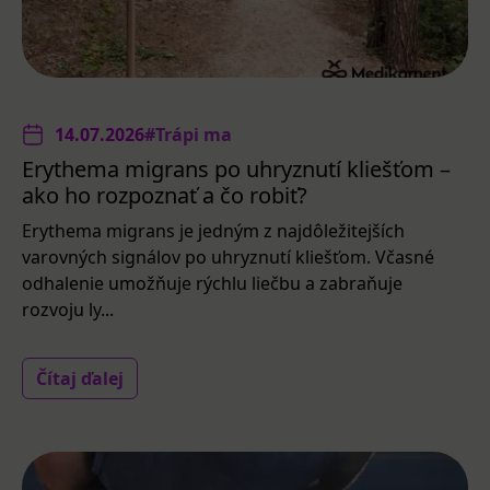
14.07.2026
#Trápi ma
Erythema migrans po uhryznutí kliešťom –
ako ho rozpoznať a čo robiť?
Erythema migrans je jedným z najdôležitejších
varovných signálov po uhryznutí kliešťom. Včasné
odhalenie umožňuje rýchlu liečbu a zabraňuje
rozvoju ly...
Čítaj ďalej