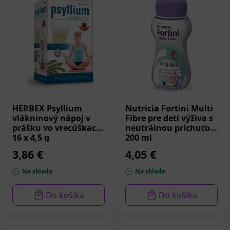
HERBEX Psyllium
Nutricia Fortini Multi
vlákninový nápoj v
Fibre pre deti výživa s
prášku vo vrecúškach
neutrálnou príchuťou
16 x 4,5 g
200 ml
3,86 €
4,05 €
Na sklade
Na sklade
Do košíka
Do košíka