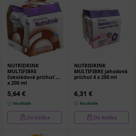
obsahuje vysoký podiel bielkovín.
Nutrison advanced Diason
– nutrične kompletná
výživa, vhodná pri pacientoch s podozrením na
diabetes, pri hyperglykémii nejasného pôvodu.
NUTRIDRINK
NUTRIDRINK
MULTIFIBRE
MULTIFIBRE jahodová
čokoládová príchuť 4
príchuť 4 x 200 ml
x 200 ml
5,64 €
6,31 €
Na sklade
Na sklade
Do košíka
Do košíka