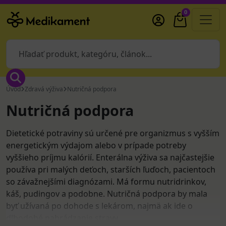
0
Úvod
Zdravá výživa
Nutričná podpora
Nutričná podpora
Dietetické potraviny sú určené pre organizmus s vyšším
energetickým výdajom alebo v prípade potreby
vyššieho príjmu kalórií. Enterálna výživa sa najčastejšie
používa pri malých deťoch, starších ľuďoch, pacientoch
so závažnejšími diagnózami. Má formu nutridrinkov,
káš, pudingov a podobne. Nutričná podpora by mala
byť užívaná po dohode s lekárom, najmä ak ide o
dlhodobé nahrádzanie stravy.