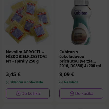
Novalim APROCEL –
Cubitan s
NÍZKOBIELK.CESTOVI
čokoládovou
NY - špirály 250 g
príchuťou (verzia
2016, D0856) 4x200 ml
3,45 €
9,09 €
Skladom u dodávateľa
Na sklade
Do košíka
Do košíka