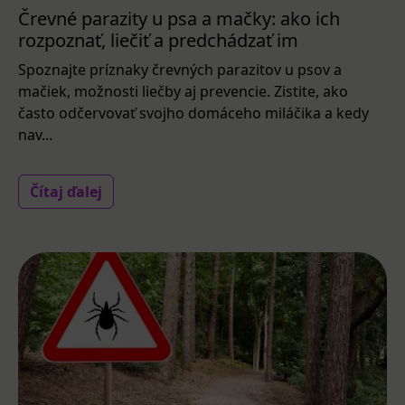
Črevné parazity u psa a mačky: ako ich
rozpoznať, liečiť a predchádzať im
Spoznajte príznaky črevných parazitov u psov a
mačiek, možnosti liečby aj prevencie. Zistite, ako
často odčervovať svojho domáceho miláčika a kedy
nav...
Čítaj ďalej