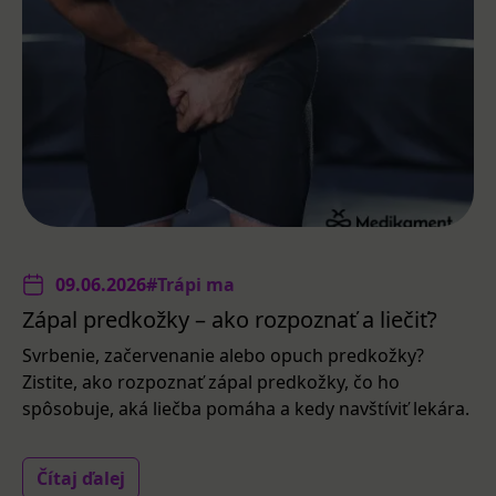
09.06.2026
#Trápi ma
Zápal predkožky – ako rozpoznať a liečiť?
Svrbenie, začervenanie alebo opuch predkožky?
Zistite, ako rozpoznať zápal predkožky, čo ho
spôsobuje, aká liečba pomáha a kedy navštíviť lekára.
Čítaj ďalej