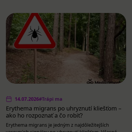
14.07.2026
#Trápi ma
Erythema migrans po uhryznutí kliešťom –
ako ho rozpoznať a čo robiť?
Erythema migrans je jedným z najdôležitejších
varovných signálov po uhryznutí kliešťom. Včasné