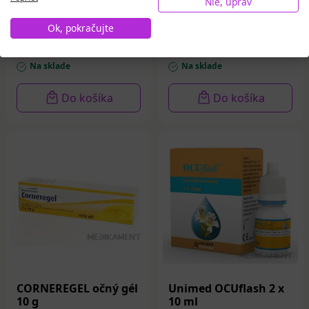
Nie, uprav
Ok, pokračujte
11,43 €
9,49 €
Na sklade
Na sklade
Do košíka
Do košíka
CORNEREGEL očný gél
Unimed OCUflash 2 x
10 g
10 ml