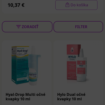
pena). Na podporu sluchu je možné užívať aj
10,37 €
Do košíka
vitamíny.
ZORADIŤ
FILTER
Hyal-Drop Multi očné
Hylo Dual očné
kvapky 10 ml
kvapky 10 ml