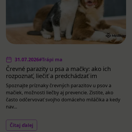
31.07.2026
#Trápi ma
Črevné parazity u psa a mačky: ako ich
rozpoznať, liečiť a predchádzať im
Spoznajte príznaky črevných parazitov u psov a
mačiek, možnosti liečby aj prevencie. Zistite, ako
často odčervovať svojho domáceho miláčika a kedy
nav...
Čítaj ďalej