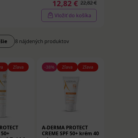
12,82 €
22,82 €
Vložiť do košíka
šie
8 nájdených produktov
va
Zľava
-38%
Zľava
Zľava
ROTECT
A-DERMA PROTECT
 50+
CREME SPF 50+ krém 40