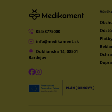
Všetk
Obcho
Odstú
054/8775000
Platb
info@medikament.sk
Rekla
Duklianska 14, 08501
Ochra
Bardejov
Dopra