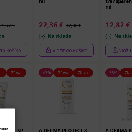
ml
transparent
ml
22,36 €
12,82 €
25,97 €
32,36 €
de
Na sklade
Na skl
 do košíka
Vložiť do košíka
Vloži
a
Zľava
-43%
Zľava
Zľava
-33%
Zľa
vanie
ROTECT SP
A-DERMA PROTECT X-
A-DERMA P