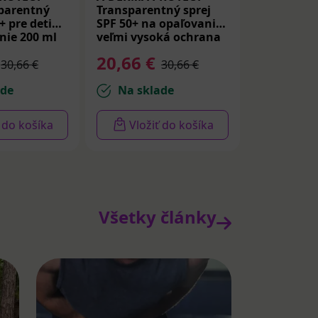
parentný
Transparentný sprej
+ pre deti
SPF 50+ na opaľovanie
nie 200 ml
veľmi vysoká ochrana
200 ml
20,66 €
30,66 €
30,66 €
ade
Na sklade
ť do košíka
Vložiť do košíka
Všetky články