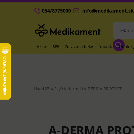
054/8775000
info@medikament.sk
Akcie
SPF
Zdravie a lieky
Imunita
Doplnky
Úvod
Značky
A-derma
A-DERMA PROTECT
A-DERMA PRO