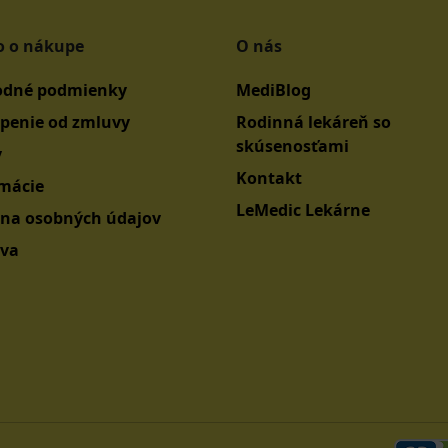
o o nákupe
O nás
dné podmienky
MediBlog
penie od zmluvy
Rodinná lekáreň so
skúsenosťami
y
Kontakt
mácie
LeMedic Lekárne
na osobných údajov
va