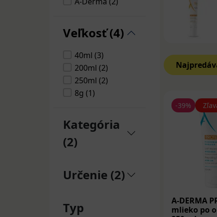
A-Derma (2)
Veľkosť (4)
40ml (3)
Najpredáv
200ml (2)
250ml (2)
8g (1)
-39%
Zľav
Kategória
(2)
Určenie (2)
A-DERMA P
Typ
mlieko po 