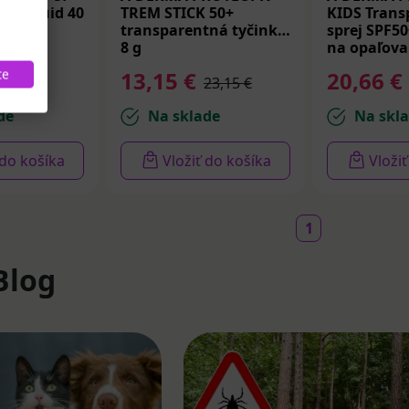
úci fluid 40
TREM STICK 50+
KIDS Trans
transparentná tyčinka
sprej SPF50
8 g
na opaľova
te
13,15 €
20,66 €
22,82 €
23,15 €
de
Na sklade
Na skl
 do košíka
Vložiť do košíka
Vloži
1
Blog