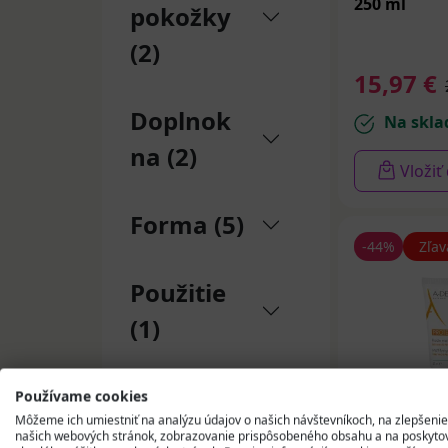
250 ml
pokožky
(2)
15,97 €
Doplnok
Na skla
na (2)
Vložiť
Forma (5)
-44%
Zľav
Použitie
(1)
Vlastnosti
Používame cookies
Môžeme ich umiestniť na analýzu údajov o našich návštevníkoch, na zlepšenie
(7)
našich webových stránok, zobrazovanie prispôsobeného obsahu a na poskyto
A-DERMA P