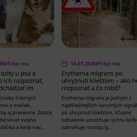
26
#Trápi ma
14.07.2026
#Trápi ma
azity u psa a
Erythema migrans po
 ich rozpoznať,
uhryznutí kliešťom – ako h
redchádzať im
rozpoznať a čo robiť?
íznaky črevných
Erythema migrans je jedným z
psov a mačiek,
najdôležitejších varovných signá
by aj prevencie. Zistite,
po uhryznutí kliešťom. Včasné
červovať svojho
odhalenie umožňuje rýchlu liečb
áčika a kedy nav...
zabraňuje rozvoju ly...