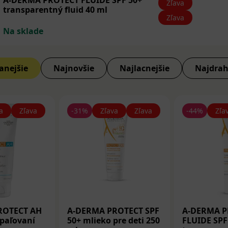
A-DERMA PROTECT FLUIDE SPF 50+
Zľava
transparentný fluid 40 ml
Zľava
Na sklade
anejšie
Najnovšie
Najlacnejšie
Najdrah
a
Zľava
-31%
Zľava
Zľava
-44%
Zľa
ROTECT AH
A-DERMA PROTECT SPF
A-DERMA P
opaľovaní
50+ mlieko pre deti 250
FLUIDE SPF