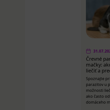
31.07.20
Črevné par
mačky: ako
liečiť a p
Spoznajte pr
parazitov u 
možnosti lieč
ako často od
domáceho mil