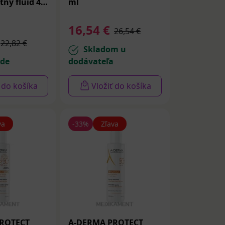
ný fluid 40
ml
16,54 €
26,54 €
22,82 €
Skladom u
ade
dodávateľa
ť do košíka
Vložiť do košíka
va
-33%
Zľava
ROTECT
A-DERMA PROTECT