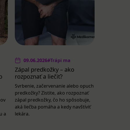
09.06.2026
#Trápi ma
Zápal predkožky – ako
o
rozpoznať a liečiť?
Svrbenie, začervenanie alebo opuch
predkožky? Zistite, ako rozpoznať
lov
zápal predkožky, čo ho spôsobuje,
aká liečba pomáha a kedy navštíviť
u a
lekára.