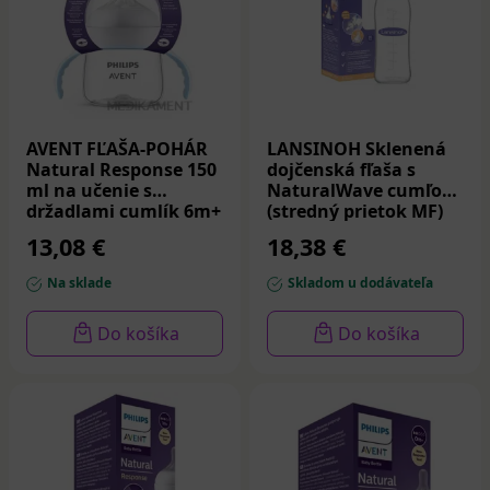
AVENT FĽAŠA-POHÁR
LANSINOH Sklenená
Natural Response 150
dojčenská fľaša s
ml na učenie s
NaturalWave cumľom
držadlami cumlík 6m+
(stredný prietok MF)
1 ks
240 ml
13,08 €
18,38 €
Na sklade
Skladom u dodávateľa
Do košíka
Do košíka