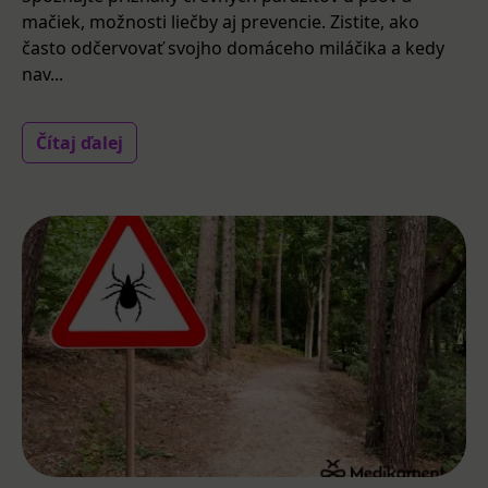
mačiek, možnosti liečby aj prevencie. Zistite, ako
často odčervovať svojho domáceho miláčika a kedy
nav...
Čítaj ďalej