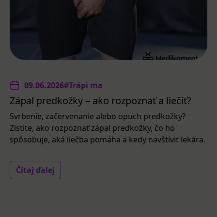
09.06.2026
#Trápi ma
Zápal predkožky – ako rozpoznať a liečiť?
Svrbenie, začervenanie alebo opuch predkožky?
Zistite, ako rozpoznať zápal predkožky, čo ho
spôsobuje, aká liečba pomáha a kedy navštíviť lekára.
Čítaj ďalej