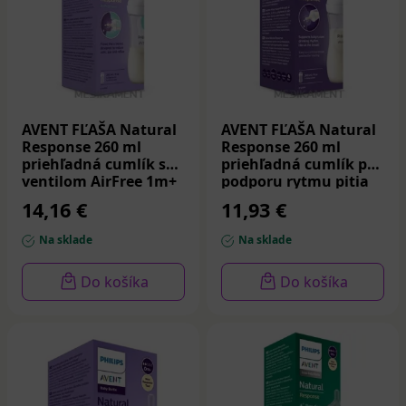
AVENT FĽAŠA Natural
AVENT FĽAŠA Natural
Response 260 ml
Response 260 ml
priehľadná cumlík s
priehľadná cumlík pre
ventilom AirFree 1m+
podporu rytmu pitia
1 ks
1m+ 1 ks
14,16 €
11,93 €
Na sklade
Na sklade
Do košíka
Do košíka