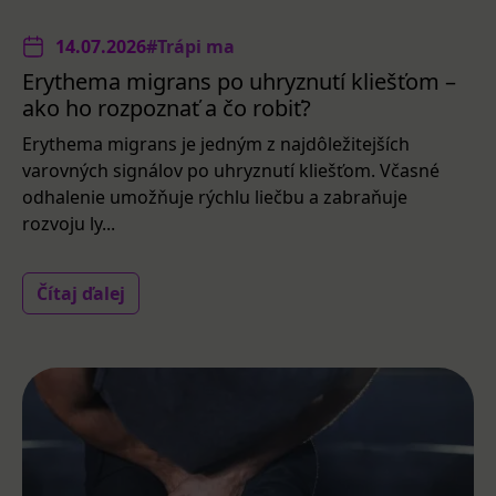
14.07.2026
#Trápi ma
Erythema migrans po uhryznutí kliešťom –
ako ho rozpoznať a čo robiť?
Erythema migrans je jedným z najdôležitejších
varovných signálov po uhryznutí kliešťom. Včasné
odhalenie umožňuje rýchlu liečbu a zabraňuje
rozvoju ly...
Čítaj ďalej