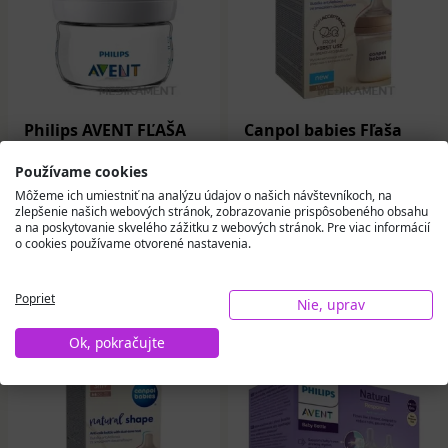
Philips AVENT FĽAŠA
Canpol babies Fľaša
Natural 60 ml
Natural Shape 150 ml
priehľadná 0m cumlík
antikoliková s
Používame cookies
s prvým prietokom 1
dvojzónovým
Môžeme ich umiestniť na analýzu údajov o našich návštevníkoch, na
ks
cumlíkom 0m+ 1 ks
zlepšenie našich webových stránok, zobrazovanie prispôsobeného obsahu
10,41 €
6,65 €
a na poskytovanie skvelého zážitku z webových stránok. Pre viac informácií
o cookies používame otvorené nastavenia.
Na sklade
Na sklade
Do košíka
Do košíka
Poprieť
Nie, uprav
Ok, pokračujte