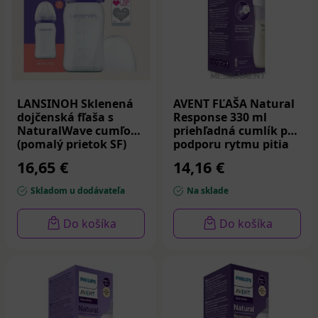
LANSINOH Sklenená
AVENT FĽAŠA Natural
dojčenská fľaša s
Response 330 ml
NaturalWave cumľom
priehľadná cumlík pre
(pomalý prietok SF)
podporu rytmu pitia
160 ml
3m+ 1 ks
16,65 €
14,16 €
Skladom u dodávateľa
Na sklade
Do košíka
Do košíka