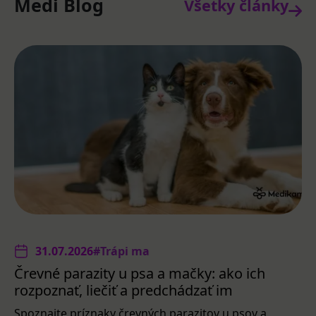
Medi Blog
Všetky články
31.07.2026
#Trápi ma
Črevné parazity u psa a mačky: ako ich
rozpoznať, liečiť a predchádzať im
Spoznajte príznaky črevných parazitov u psov a