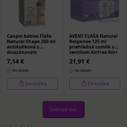
Canpol babies Fľaša
AVENT FĽAŠA Natural
Natural Shape 260 ml
Response 125 ml
antikoliková s
priehľadná cumlík s
dvojzónovým
ventilom AirFree 0m+
cumlíkom 3m+ 1 ks
2 ks
7,14 €
21,91 €
Na sklade
Na sklade
Do košíka
Do košíka
Zobraziť viac