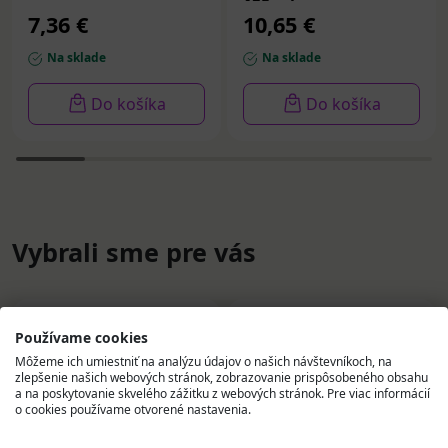
125 ml
7,36 €
10,65 €
Na sklade
Na sklade
Do košíka
Do košíka
Vybrali sme pre vás
Používame cookies
Môžeme ich umiestniť na analýzu údajov o našich návštevníkoch, na
zlepšenie našich webových stránok, zobrazovanie prispôsobeného obsahu
a na poskytovanie skvelého zážitku z webových stránok. Pre viac informácií
o cookies používame otvorené nastavenia.