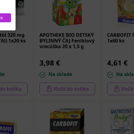
u tráviaceho systému a celkové zdravie.
te
bl 320 mg
APOTHEKE BIO DETSKÝ
CARBOFIT Č
/Al) 1x20 ks
BYLINNÝ ČAJ Feniklový
1x60 ks
vrecúška 20 x 1,5 g
3,98 €
4,61 €
de
Na sklade
Na skl
 do košíka
Vložiť do košíka
Vloži