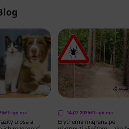
Blog
26
#Trápi ma
14.07.2026
#Trápi ma
azity u psa a
Erythema migrans po
 ich rozpoznať,
uhryznutí kliešťom – ako h