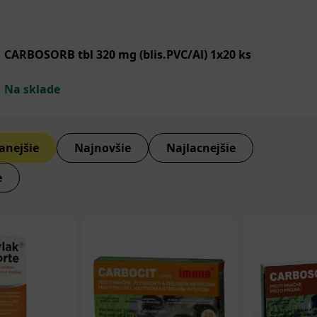
citída:
je zápalové ochorenie, ktoré môže viesť k silným b
 horúčke a nevoľnosti. Bez liečby spôsobuje vážne komplikác
CARBOSORB tbl 320 mg (blis.PVC/Al) 1x20 ks
sobená okrem iného: stravou s nízkym obsahom vlákniny, p
Na sklade
n, nedostatkom fyzickej aktivity, nadmerným užívaním určit
i črevnej funkcie.
anejšie
Najnovšie
Najlacnejšie
e:
Bakteriálne, vírusové alebo parazitárne infekcie čriev m
 grganie, hnačku, nevoľnosť a vracanie. Medzi príklady pat
e
a takéto infekcie patria: baktérie rodov Salmonella a Camp
azity, napr. Giardia lamblia.
renie čriev
, ako je Crohnova choroba a ulcerózna kolitída, 
nie čriev, ktoré môže spôsobiť bolesti brucha, kŕče, hnačku,
sti.
:
Stav, pri ktorom tkanivo podobné sliznici maternice rasti