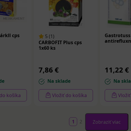
rkll cps
Gastrotuss
5 (1)
antireflux
CARBOFIT Plus cps
1x60 ks
7,86 €
11,22 €
de
Na sklade
Na skl
 do košíka
Vložiť do košíka
Vloži
1
2
Zobraziť viac