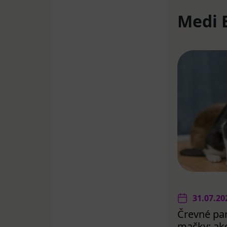
Medi 
31.07.20
Črevné par
mačky: ako