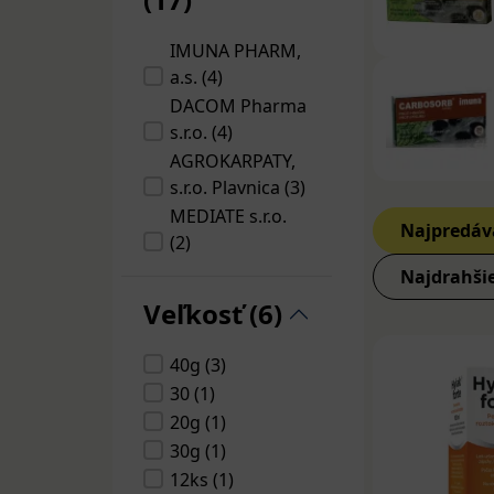
Akútna apendi
IMUNA PHARM,
brucha, kŕčom,
a.s. (4)
perforácia.
DACOM Pharma
s.r.o. (4)
Zápcha:
je spô
AGROKARPATY,
príjmom tekutí
s.r.o. Plavnica (3)
alebo porucham
MEDIATE s.r.o.
Najpredáv
Črevné infekci
(2)
kŕče v bruchu,
Noventis s.r.o.
Najdrahši
zodpovedných z
(2)
Veľkosť (6)
rotavírusy a par
JNTL Consumer
Health (France)
Zápalové ocho
40g (3)
SAS (2)
zápalové ochore
30 (1)
Hylak (1)
úbytok hmotno
20g (1)
STADA (1)
30g (1)
Endometrióza
Sanofi (1)
12ks (1)
maternice.