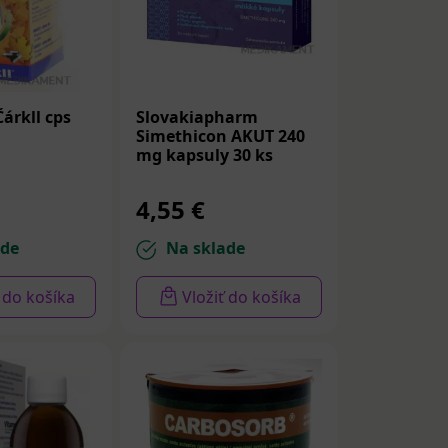
árkll cps
Slovakiapharm
Simethicon AKUT 240
mg kapsuly 30 ks
4,55 €
ade
Na sklade
ť do košíka
Vložiť do košíka