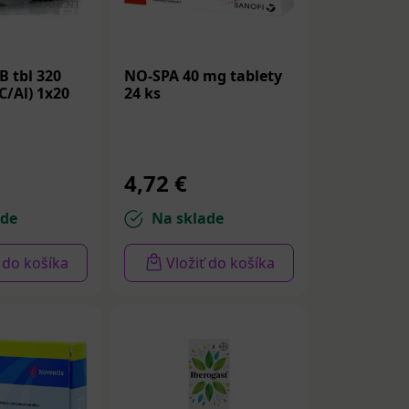
ničky. Sú
ch s tráviacim
iernenie
 tbl 320
NO-SPA 40 mg tablety
 a ponúkajú
C/Al) 1x20
24 ks
ez väčších
e v bruchu,
zmierňovania
4,72 €
če v
ade
Na sklade
ť do košíka
Vložiť do košíka
rave a zápale
lhotrvajúca
erňujú kŕče v
niumbromid
o traktu, čo
ke, bolestiach