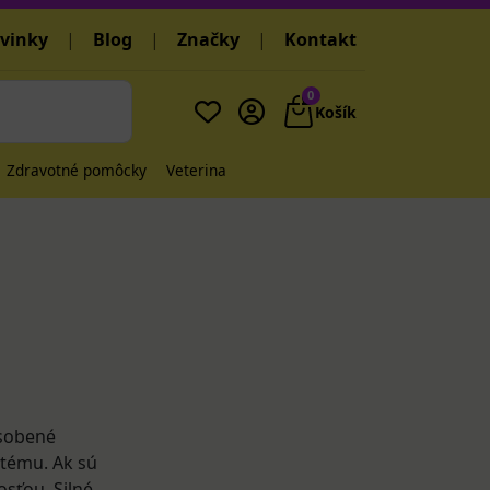
vinky
|
Blog
|
Značky
|
Kontakt
0
Košík
Zdravotné pomôcky
Veterina
ôsobené
stému. Ak sú
sťou. Silné,