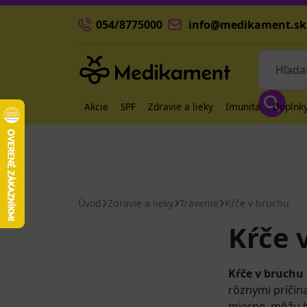
054/8775000
info@medikament.sk
Akcie
SPF
Zdravie a lieky
Imunita
Doplnky
Úvod
Zdravie a lieky
Trávenie
Kŕče v bruchu
Kŕče 
Kŕče v bruchu
rôznymi príčin
mierne, môžu b