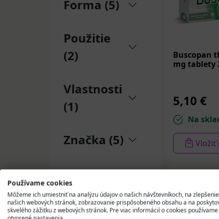
Forma (5)
žalúdka a inýc
napríklad nie 
prípravky na m
Použitie
prečítať príbalo
(2)
Buscopan tb
Prírodn
mg tablety 
Okrem syntetic
Vlastnosti
antispazmodick
5,10 €
(1)
zázvor.
Mäta p
Na skla
obsahu mentolu
rastlín môžu p
Značka (5)
Vložiť
zápchy alebo in
Voľne predajn
tráviaceho, r
Používame cookies
prispôsobený 
Môžeme ich umiestniť na analýzu údajov o našich návštevníkoch, na zlepšenie
alebo pretrváv
našich webových stránok, zobrazovanie prispôsobeného obsahu a na poskyto
životný štýl! S
skvelého zážitku z webových stránok. Pre viac informácií o cookies používame
otvorené nastavenia.