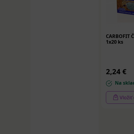
CARBOFIT Čá
1x20 ks
2,24 €
Na skla
Vložiť