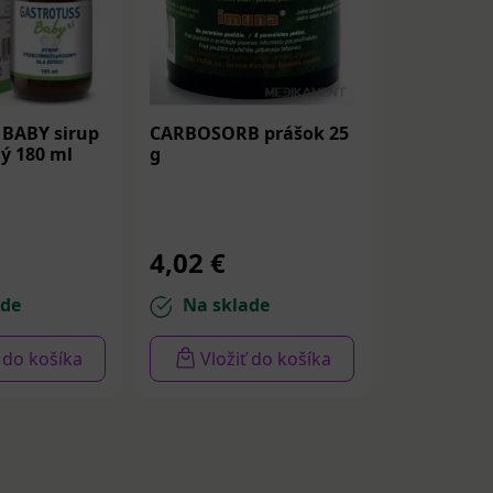
 BABY sirup
CARBOSORB prášok 25
ný 180 ml
g
4,02 €
ade
Na sklade
ť do košíka
Vložiť do košíka