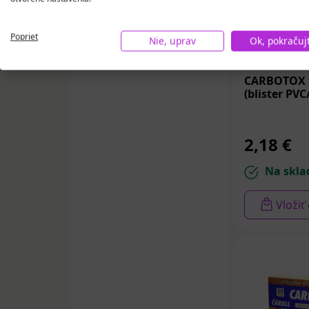
pohodu, funkci
Poprieť
Nie, uprav
Ok, pokračuj
CARBOTOX t
(blister PVC
2,18 €
Na skla
Vložiť