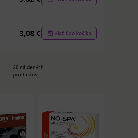
olestiam
ie, napr.
3,08 €
Vložiť do košíka
ríliš malým
ých liekov
ôžu spôsobiť
28 nájdených
ogénov
produktov
ylobacter;
je chronické
 krv v stolici a
e mimo