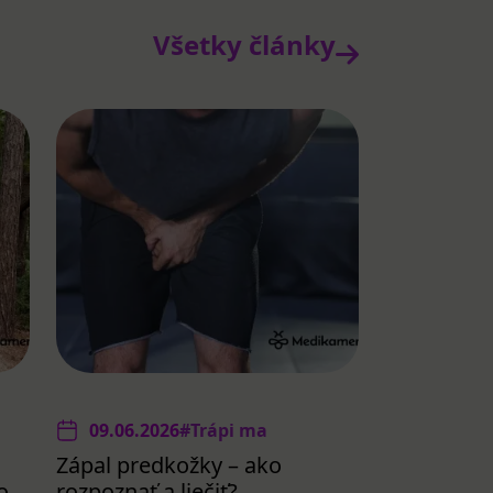
Všetky články
09.06.2026
#Trápi ma
Zápal predkožky – ako
o
rozpoznať a liečiť?