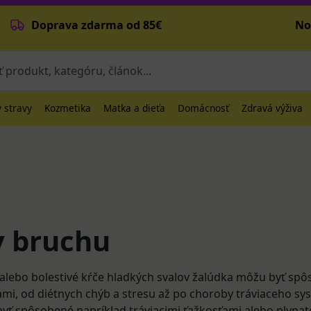
Doprava zdarma od 85€
No
 stravy
Kozmetika
Matka a dieťa
Domácnosť
Zdravá výživa
v bruchu
alebo bolestivé kŕče hladkých svalov žalúdka môžu byť sp
ami, od diétnych chýb a stresu až po choroby tráviaceho sy
yť spôsobené napríklad tráviacimi ťažkosťami alebo plynato