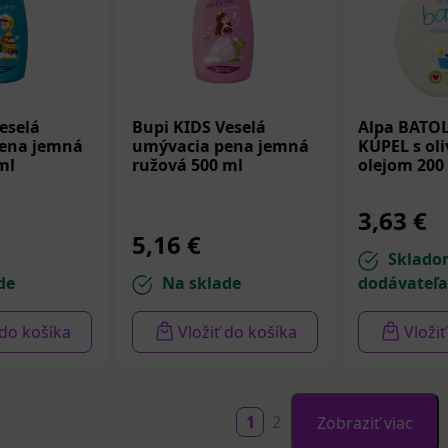
eselá
Bupi KIDS Veselá
Alpa BATO
ena jemná
umývacia pena jemná
KÚPEL s ol
ml
ružová 500 ml
olejom 200
3,63 €
5,16 €
Sklado
de
Na sklade
dodávateľa
 do košíka
Vložiť do košíka
Vloži
1
2
Zobraziť viac