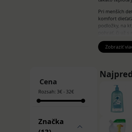
Pri menších de
komfort dieťať
podložky, na kt
pohrať, či už 
bomby, peny, m
Zobraziť via
Vyskúšajte pro
šampń a kúpeľ)
Najpred
Cena
Rozsah:
3
€
-
32
€
Značka
(13)