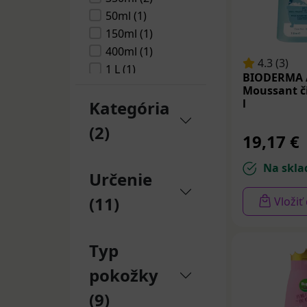
BIODERMA
50ml (1)
ABCDerm (1)
150ml (1)
BABÉ
400ml (1)
LABORATORIOS
4.3 (3)
1 L (1)
(1)
BIODERMA
75ml (1)
Moussant či
l
Kategória
1000ml (1)
(2)
19,17 €
Na skla
Určenie
(11)
Vložiť
Typ
pokožky
(9)