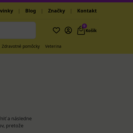
vinky
|
Blog
|
Značky
|
Kontakt
0
Košík
Zdravotné pomôcky
Veterina
ľniť a následne
ov, pretože