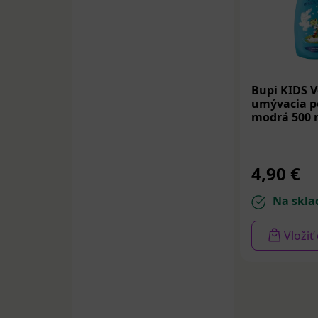
Bupi KIDS V
umývacia p
modrá 500 
4,90 €
Na skla
Vložiť