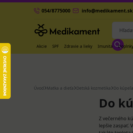
054/8775000
info@medikament.sk
Akcie
SPF
Zdravie a lieky
Imunita
Doplnky
Úvod
Matka a dieťa
Detská kozmetika
Do kúpeľ
Do kú
Z večerného kúp
lepšie zaspať. 
takáto teplota 