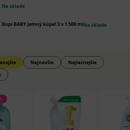
Na sklade
Bupi BABY Jemný kúpeľ 3 v 1 500 ml
Na sklade
anejšie
Najnovšie
Najlacnejšie
e
A