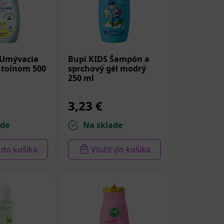
 Umývacia
Bupi KIDS Šampón a
ntoínom 500
sprchový gél modrý
250 ml
3,23 €
ade
Na sklade
ť do košíka
Vložiť do košíka