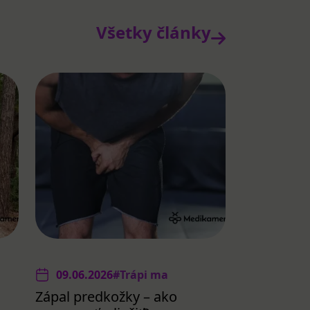
Všetky články
09.06.2026
#Trápi ma
Zápal predkožky – ako