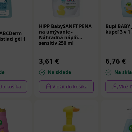
HiPP BabySANFT PENA
Bupi BABY
na umývanie -
kúpeľ 3 v 1
 ABCDerm
Náhradná náplň
stiaci gél 1
sensitiv 250 ml
3,61 €
6,76 €
de
Na sklade
Na skl
 do košíka
Vložiť do košíka
Vloži