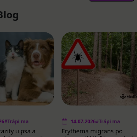
Blog
26
#Trápi ma
14.07.2026
#Trápi ma
azity u psa a
Erythema migrans po