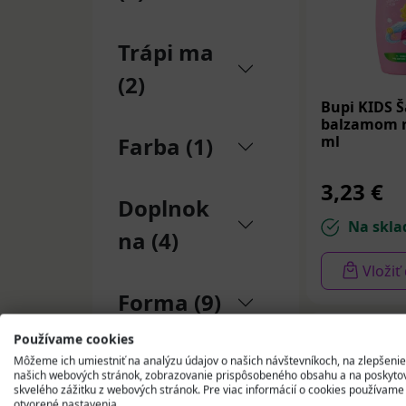
Trápi ma
(2)
Bupi KIDS 
balzamom r
ml
Farba (1)
3,23 €
Doplnok
Na skla
na (4)
Vložiť
Forma (9)
Používame cookies
Použitie
Môžeme ich umiestniť na analýzu údajov o našich návštevníkoch, na zlepšenie
našich webových stránok, zobrazovanie prispôsobeného obsahu a na poskyto
(7)
skvelého zážitku z webových stránok. Pre viac informácií o cookies používame
otvorené nastavenia.