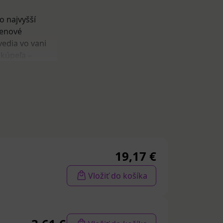
o najvyšší
penové
vedia vo vani
 kúpeľa –
vea
(jemný
.
19,17 €
Vložiť do košíka