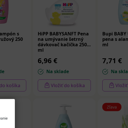
Šampón s
HiPP BABYSANFT Pena
Bupi BABY
užový 250
na umývanie šetrný
pena s ala
dávkovač kačička 250
ml
ml
6,96 €
7,71 €
de
Na sklade
Na skl
 do košíka
Vložiť do košíka
Vloži
Zľava
vanie