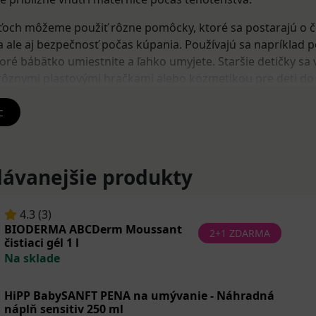
ťoch môžeme použiť rôzne pomôcky, ktoré sa postarajú o č
a ale aj bezpečnosť počas kúpania. Používajú sa napríklad 
oré bábätko umiestnite a ľahko umyjete. Staršie detičky sa 
s rôznymi plastovými hračkami alebo kozmetikou pre deti do
orská soľ.
c
dukty značky
Bioderma
(čistiaci gél alebo relaxačný olej),
Ni
 ale aj
Klorane
,
Johnson Cottontouch kúpeľ
a mnohé ďalšie
ávanejšie produkty
4.3 (3)
BIODERMA ABCDerm Moussant
2+1 ZDARMA
čistiaci gél 1 l
Na sklade
HiPP BabySANFT PENA na umývanie - Náhradná
náplň sensitiv 250 ml