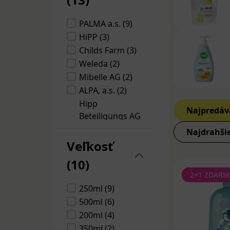
PALMA a.s. (9)
HiPP (3)
Childs Farm (3)
Weleda (2)
Mibelle AG (2)
ALPA, a.s. (2)
Hipp
Najpredáv
Beteiligungs AG
(2)
Najdrahši
ITALY - J&J
Veľkosť
POMEZIA_(ITPPP)
(10)
(2)
2+1 ZDARM
WELEDA (1)
250ml (9)
A-Derma (1)
500ml (6)
BUBCHEN WERK
200ml (4)
(1)
350ml (2)