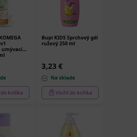
EXOMEGA
Bupi KIDS Sprchový gél
v1
ružový 250 ml
i umývací
 ml
3,23 €
ade
Na sklade
ť do košíka
Vložiť do košíka