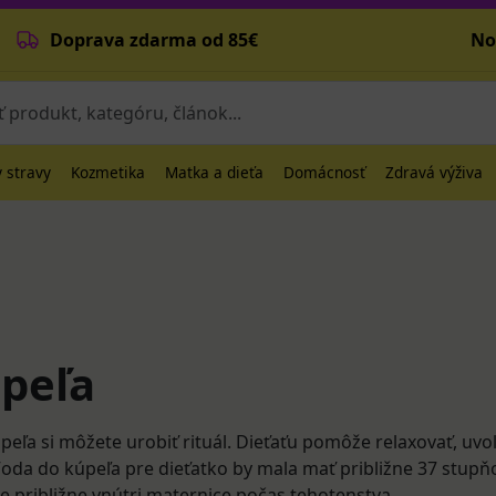
Doprava zdarma od 85€
No
 stravy
Kozmetika
Matka a dieťa
Domácnosť
Zdravá výživa
a
peľa
eľa si môžete urobiť rituál. Dieťaťu pomôže relaxovať, uvo
Voda do kúpeľa pre dieťatko by mala mať približne 37 stupň
je približne vnútri maternice počas tehotenstva.