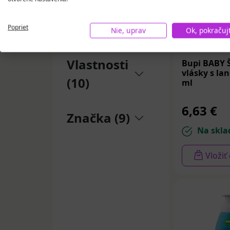
Rada (1)
Poprieť
Nie, uprav
Ok, pokračuj
Vlastnosti
Bupi BABY
vlásky s la
(10)
ml
6,63 €
Značka (9)
Na skla
Vložiť