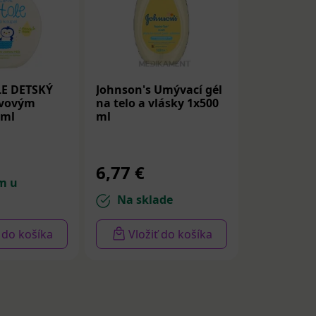
LE DETSKÝ
Johnson's Umývací gél
ivovým
na telo a vlásky 1x500
 ml
ml
6,77 €
m u
Na sklade
ť do košíka
Vložiť do košíka