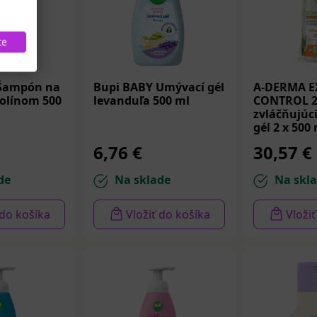
te
 Šampón na
Bupi BABY Umývací gél
A-DERMA 
nolínom 500
levanduľa 500 ml
CONTROL 2
zvláčňujúc
gél 2 x 500
6,76 €
30,57 €
de
Na sklade
Na skl
 do košíka
Vložiť do košíka
Vloži