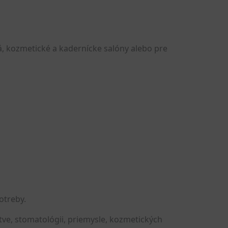
iá, kozmetické a kadernícke salóny alebo pre
otreby.
stve, stomatológii, priemysle, kozmetických