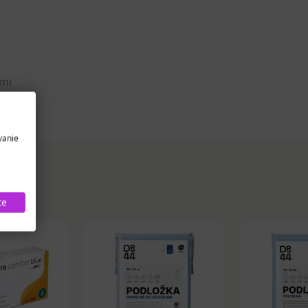
dmi
vanie
te