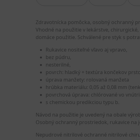
Zdravotnícka pomôcka, osobný ochranný pro
Vhodné na použitie v lekárstve, chirurgické,
domáce použitie. Schválené pre styk s potra
Rukavice nositeľné vľavo aj vpravo,
bez púdru,
nesterilné,
povrch: hladký + textúra končekov prsto
úprava manžety: rolovaná manžeta
hrúbka materiálu: 0,05 až 0,08 mm (tenk
povrchová úprava: chlórované vo vnútri
s chemickou predikciou typu b.
Návod na použitie je uvedený na obale výro
Osobný ochranný prostriedok, rukavice na j
Nepudrové nitrilové ochranné nitrilové chir