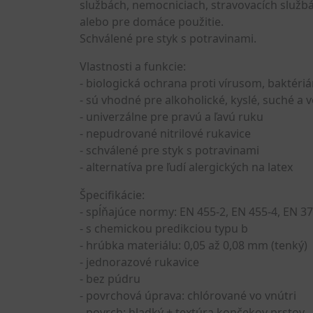
službách, nemocniciach, stravovacích službá
alebo pre domáce použitie.
Schválené pre styk s potravinami.
Vlastnosti a funkcie:
- biologická ochrana proti vírusom, baktéri
- sú vhodné pre alkoholické, kyslé, suché a 
- univerzálne pre pravú a ľavú ruku
- nepudrované nitrilové rukavice
- schválené pre styk s potravinami
- alternatíva pre ľudí alergických na latex
Špecifikácie:
- spĺňajúce normy: EN 455-2, EN 455-4, EN 37
- s chemickou predikciou typu b
- hrúbka materiálu: 0,05 až 0,08 mm (tenký)
- jednorazové rukavice
- bez púdru
- povrchová úprava: chlórované vo vnútri
- povrch: hladký + textúra končekov prstov