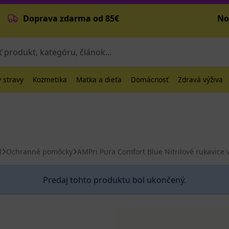
Doprava zdarma od 85€
No
 stravy
Kozmetika
Matka a dieťa
Domácnosť
Zdravá výživa
l
Ochranné pomôcky
AMPri Pura Comfort Blue Nitrilové rukavice
Predaj tohto produktu bol ukončený.