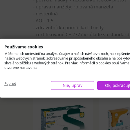
- úprava manžety: rolovaná manžeta
- nesterilná
- AQL: 1,5
- zdravotnícka pomôcka I. triedy
- certifikované CE 2777 v súlade so štandar
Používame cookies
Môžeme ich umiestniť na analýzu údajov o našich návštevníkoch, na zlepšenie
našich webových stránok, zobrazovanie prispôsobeného obsahu a na poskyto
skvelého zážitku z webových stránok. Pre viac informácií o cookies používame
otvorené nastavenia.
Podobné produkty
Poprieť
Nie, uprav
Ok, pokračuj