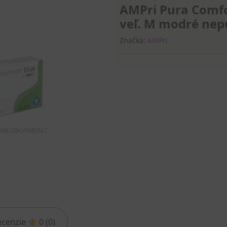
AMPri Pura Comfor
veľ. M modré nep
Značka:
AMPri
ecenzie
0 (0)