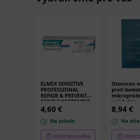
ELMEX SENSITIVE
Ozonicon n
PROFESSIONAL
proti bolest
REPAIR & PREVENT
mikroprúdm
GENTLE WHITENING,
cm) 1x4 ks
4,60 €
8,94 €
zubná pasta 75 ml
Na sklade
Na skla
Vložiť do košíka
Vložiť