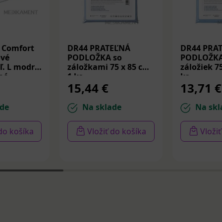
 Comfort
DR44 PRATEĽNÁ
DR44 PRA
ové
PODLOŽKA so
PODLOŽKA
ľ. L modré
záložkami 75 x 85 cm
záložiek 7
né
1 ks
ks
15,44 €
13,71 €
100 ks
de
Na sklade
Na skl
 do košíka
Vložiť do košíka
Vloži