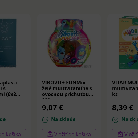
áplasti
VIBOVIT+ FUNMix
VITAR MU
i s
želé multivitamíny s
multivitam
i (6x8
ovocnou príchuťou
ks
200 g
9,07 €
8,39 €
de
Na sklade
Na skl
 do košíka
Vložiť do košíka
Vloži