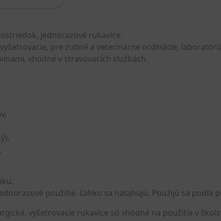
striedok, jednorazové rukavice.
 vyšetrovacie, pre zubné a veterinárne ordinácie, laboratór
vinami, vhodné v stravovacích službách.
v,
ý),
,
bku.
ednorazové použitie. Ľahko sa naťahujú. Použijú sa podľa p
urgické, vyšetrovacie rukavice sú vhodné na použitie v škol