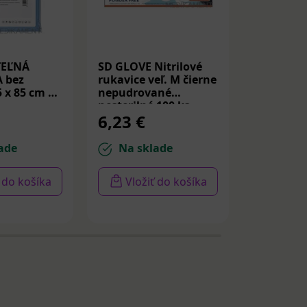
TEĽNÁ
SD GLOVE Nitrilové
SD GLOVE 
 bez
rukavice veľ. M čierne
rukavice v
5 x 85 cm 1
nepudrované
nepudrov
nesterilné 100 ks
nesteriln
6,23 €
6,23 €
ade
Na sklade
Na sk
ť do košíka
Vložiť do košíka
Vloži