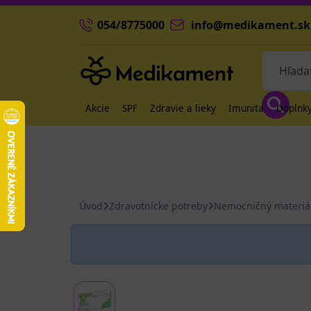
054/8775000
info@medikament.sk
Akcie
SPF
Zdravie a lieky
Imunita
Doplnky
Úvod
Zdravotnícke potreby
Nemocničný materiá