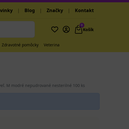
vinky
|
Blog
|
Značky
|
Kontakt
0
Košík
Zdravotné pomôcky
Veterina
 veľ. M modré nepudrované nesterilné 100 ks