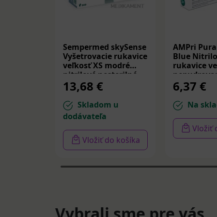
Sempermed skySense
AMPri Pura
Vyšetrovacie rukavice
Blue Nitril
veľkosť XS modré
rukavice ve
nitrilové nesterilné
nepudrova
13,68 €
6,37 €
200 ks
nesterilné 
Skladom u
Na skla
dodávateľa
Vložiť
Vložiť do košíka
Vybrali sme pre vás