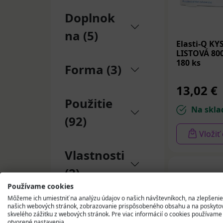
Doplnok
na (5)
Elasti-Q KY
LISTOVÁ 800
180 ks
Forma (3)
13,02 €
Použitie
Na skla
(92)
Vložiť
Vlastnosti
(2)
Používame cookies
Môžeme ich umiestniť na analýzu údajov o našich návštevníkoch, na zlepšenie
Značka
našich webových stránok, zobrazovanie prispôsobeného obsahu a na poskyto
skvelého zážitku z webových stránok. Pre viac informácií o cookies používame
otvorené nastavenia.