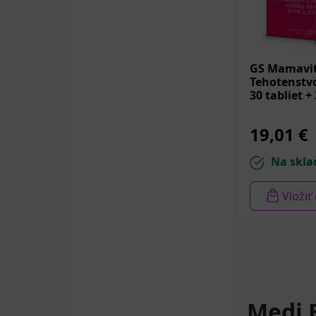
GS Mamavit
Tehotenstvo
30 tabliet +
19,01 €
Na skla
Vložiť
Medi 