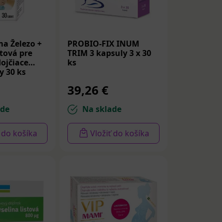
a Železo +
PROBIO-FIX INUM
stová pre
TRIM 3 kapsuly 3 x 30
ojčiace
ks
y 30 ks
39,26 €
ade
Na sklade
ť do košíka
Vložiť do košíka