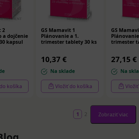
 2
GS Mamavit 1
GS Mamavi
 a dojčenie
Plánovanie a 1.
Plánovanie 
 30 kapsul
trimester tablety 30 ks
trimester t
10,37 €
27,15 €
de
Na sklade
Na skl
 do košíka
Vložiť do košíka
Vloži
1
2
Zobraziť viac
Blog