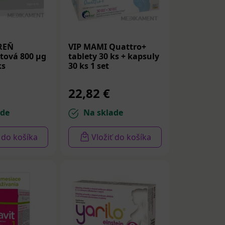
REŇ
VIP MAMI Quattro+
stová 800 µg
tablety 30 ks + kapsuly
ks
30 ks 1 set
22,82 €
ade
Na sklade
ť do košíka
Vložiť do košíka