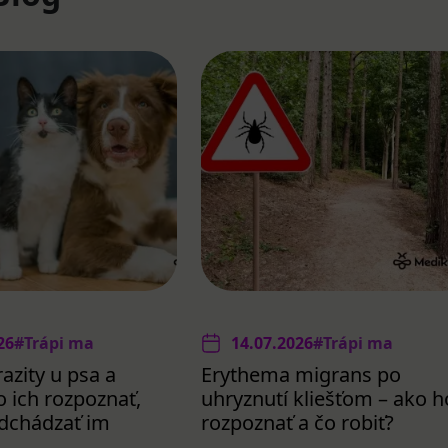
26
#Trápi ma
14.07.2026
#Trápi ma
azity u psa a
Erythema migrans po
 ich rozpoznať,
uhryznutí kliešťom – ako h
redchádzať im
rozpoznať a čo robiť?