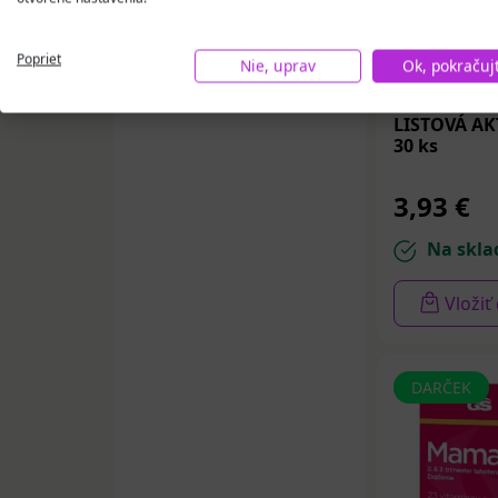
(10)
Poprieť
Nie, uprav
Ok, pokračuj
VIRDE KYSE
LISTOVÁ AK
30 ks
3,93 €
Na skla
Vložiť
DARČEK