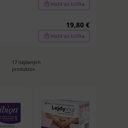
Vložiť do košíka
 výrobky,
19,80 €
lín v
ravy sa omega-
Vložiť do košíka
ach,
 sústavy
a jód sú
17 nájdených
á soľ.
produktov
e prenetálne