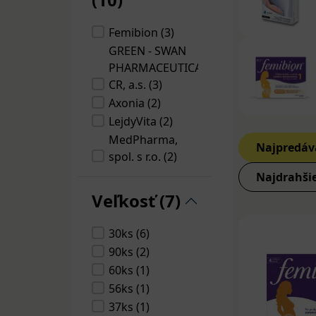
tehotenstv
brokolica,
Femibion (3)
GREEN - SWAN
Omega-3 ma
PHARMACEUTICALS
tehotenstv
CR, a.s. (3)
3 mastné k
Axonia (2)
LejdyVita (2)
Jód
– počas
bábätka, d
MedPharma,
Najpredáv
napríklad r
spol. s r.o. (2)
EDENPharma (1)
Najdrahši
Kvalitné zlože
VIRDE spol. s r.o.
Veľkosť (7)
vitamíny a min
(1)
S&D Pharma SK
30ks (6)
s.r.o. (1)
90ks (2)
ARDEZ Pharma,
60ks (1)
spol. s r.o. (1)
56ks (1)
Simply You
37ks (1)