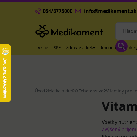
054/8775000
info@medikament.sk
Akcie
SPF
Zdravie a lieky
Imunita
Doplnky
Úvod
Matka a dieťa
Tehotenstvo
Vitamíny pre t
Vitam
Všetky nutrien
Zvýšený príjem
Kľúčový pre ud