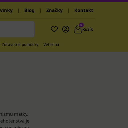
vinky
|
Blog
|
Značky
|
Kontakt
0
Košík
Zdravotné pomôcky
Veterina
anizmu matky.
tehotenstva je
mestrov mierne