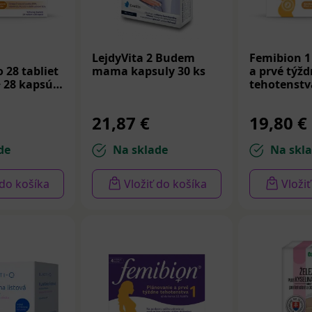
LejdyVita 2 Budem
Femibion 1
 28 tabliet
mama kapsuly 30 ks
a prvé týž
+ 28 kapsúl
tehotenstva
21,87 €
19,80 €
de
Na sklade
Na skl
 do košíka
Vložiť do košíka
Vloži