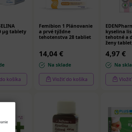
SELINA
Femibion 1 Plánovanie
EDENPharm
 µg tablety
a prvé týždne
kyselina li
tehotenstva 28 tabliet
tehotné a d
ženy tablet
14,04 €
4,97 €
de
Na sklade
Na skl
 do košíka
Vložiť do košíka
Vloži
vanie