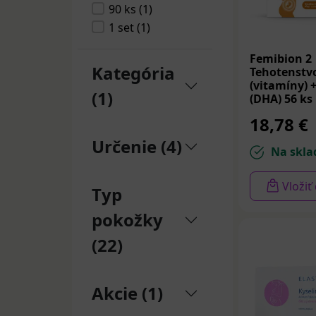
Pharmaceuticals
90 ks (1)
a.s. (1)
1 set (1)
Femibion 2
Kategória
Tehotenstvo
(vitamíny) 
(1)
(DHA) 56 ks
18,78 €
Určenie (4)
Na skla
Vložiť
Typ
pokožky
(22)
Akcie (1)