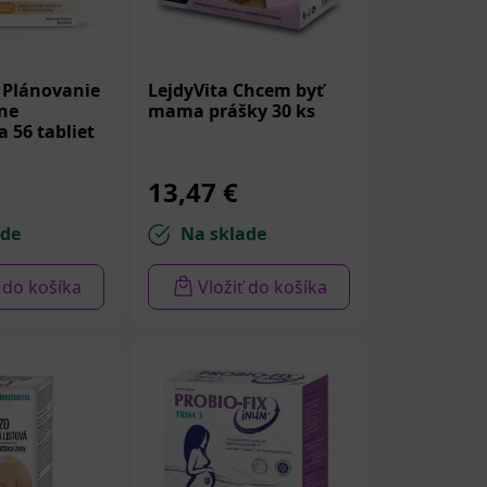
 Plánovanie
LejdyVita Chcem byť
dne
mama prášky 30 ks
 56 tabliet
13,47 €
ade
Na sklade
ť do košíka
Vložiť do košíka