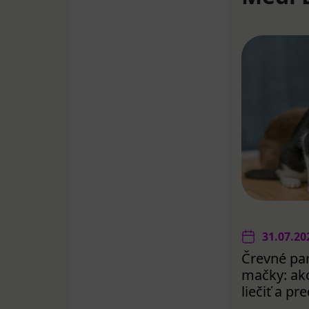
31.07.20
Črevné par
mačky: ako
liečiť a p