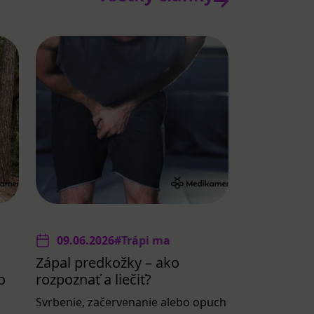
09.06.2026
#Trápi ma
Zápal predkožky – ako
o
rozpoznať a liečiť?
Svrbenie, začervenanie alebo opuch