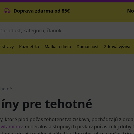
Doprava zdarma od 85€
No
 stravy
Kozmetika
Matka a dieťa
Domácnosť
Zdravá výživa
ehotné
íny pre tehotné
ty, ktoré plod počas tehotenstva získava, pochádzajú z org
 vitamínov
, minerálov a stopových prvkov počas celej doby 
ržanie zdravia matky aj bábätka. Potreby tela sa počas tri