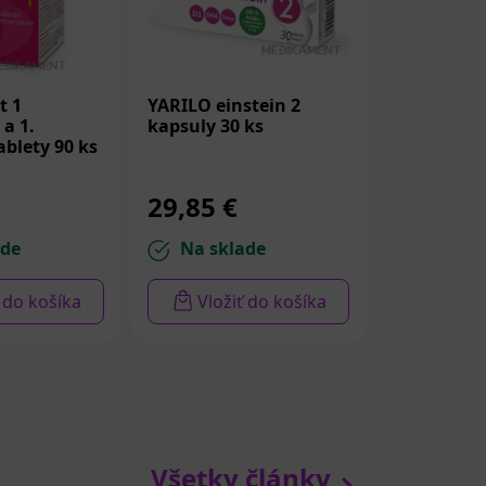
t 1
YARILO einstein 2
a 1.
kapsuly 30 ks
ablety 90 ks
29,85 €
ade
Na sklade
ť do košíka
Vložiť do košíka
Všetky články