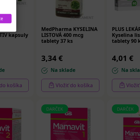
te
LINA
MedPharma KYSELINA
PLUS LEKÁ
TIV kapsuly
LISTOVÁ 400 mcg
Kyselina li
tablety 37 ks
tablety 90 
3,34 €
4,01 €
de
Na sklade
Na skl
 do košíka
Vložiť do košíka
Vloži
DARČEK
DARČEK