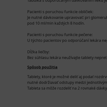
Tabuľka s odporúčaným dávkovaním lieku je 
Pacienti s poruchou funkcie obličiek:
Je nutné dávkovanie upravovať: pri glomerulá
pod 10 ml/min každých 8 hodín.
Pacienti s poruchou funkcie pečene:
U týchto pacientov po odporúčaní lekára ne
Dĺžka liečby:
Bez súhlasu lekára neužívajte tablety nepret
Spôsob použitia
Tablety, ktoré je možné deliť aj podať rozdr
nutné dodržiavať odstupy medzi jednotlivým
Tableta sa môže rozdeliť na 2 rovnaké dávky