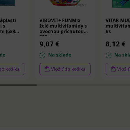
áplasti
VIBOVIT+ FUNMix
VITAR MU
i s
želé multivitamíny s
multivitam
i (6x8
ovocnou príchuťou
ks
200 g
9,07 €
8,12 €
de
Na sklade
Na skl
 do košíka
Vložiť do košíka
Vloži