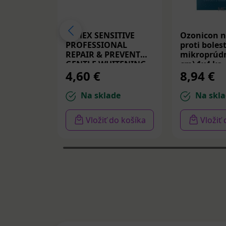
ELMEX SENSITIVE
Ozonicon n
PROFESSIONAL
proti bolest
REPAIR & PREVENT
mikroprúdm
GENTLE WHITENING,
cm) 1x4 ks
4,60 €
8,94 €
zubná pasta 75 ml
Na sklade
Na skla
Vložiť do košíka
Vložiť