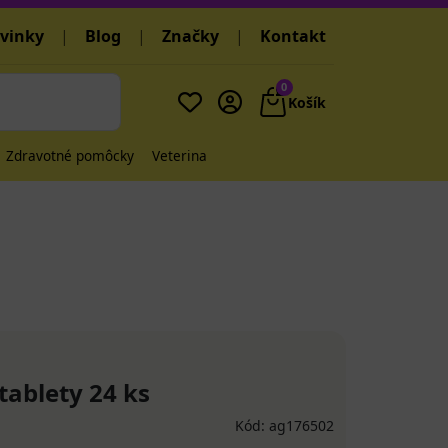
vinky
|
Blog
|
Značky
|
Kontakt
0
Košík
Zdravotné pomôcky
Veterina
ablety 24 ks
Kód: ag176502