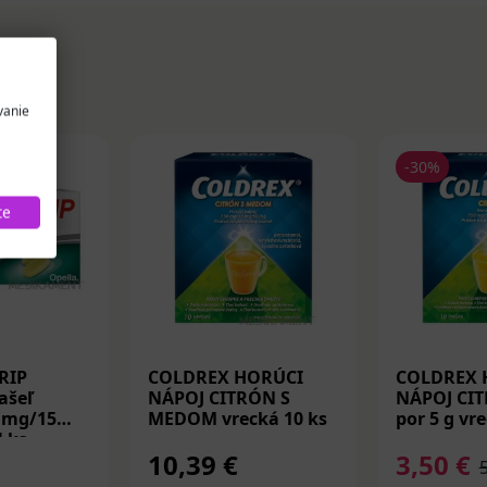
vanie
-30%
te
RIP
COLDREX HORÚCI
COLDREX 
ašeľ
NÁPOJ CITRÓN S
NÁPOJ CIT
0 mg/15
MEDOM vrecká 10 ks
por 5 g vr
 ks
10,39 €
3,50 €
5