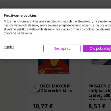
Podobné produkty
Používame cookies
Môžeme ich umiestniť na analýzu údajov o našich návštevníkoch, na zlepšenie
našich webových stránok, zobrazovanie prispôsobeného obsahu a na poskyto
skvelého zážitku z webových stránok. Pre viac informácií o cookies používame
otvorené nastavenia.
Poprieť
Nie, uprav
Ok, pokračuj
COLDREX MAXGRIP
PARALEN G
LEMON vrecká 14 ks
chrípka a k
tablety 50
mg/5 mg 24
10,77 €
8,51 €