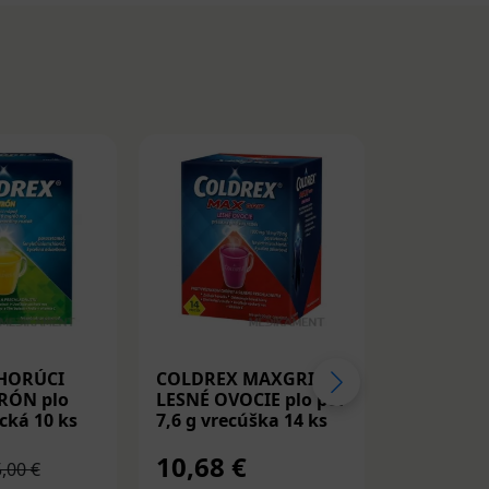
HORÚCI
COLDREX MAXGRIP
COLDREX
RÓN plo
LESNÉ OVOCIE plo por
NÁPOJ CI
ecká 10 ks
7,6 g vrecúška 14 ks
por 5 g 14
10,68 €
9,96 €
,00 €