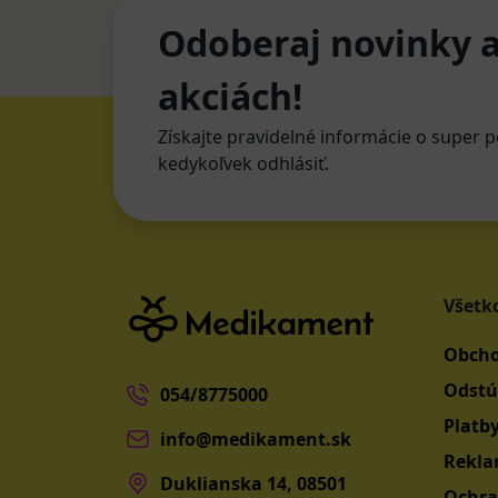
Odoberaj novinky a
akciách!
Získajte pravidelné informácie o super p
kedykoľvek odhlásiť.
Všetk
Obcho
Odstú
054/8775000
Platb
info@medikament.sk
Rekla
Duklianska 14, 08501
Ochra