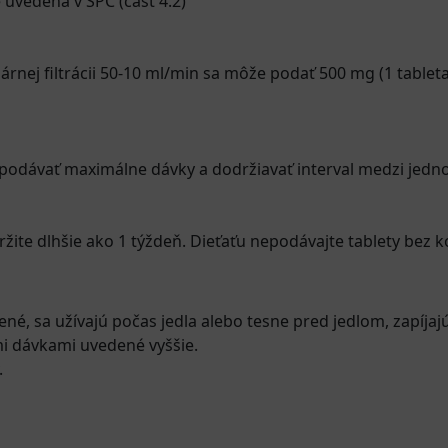
uvedená v SPC (časť 4.2)
rnej filtrácii 50-10 ml/min sa môže podať 500 mg (1 tableta)
podávať maximálne dávky a dodržiavať interval medzi jedn
ržite dlhšie ako 1 týždeň. Dieťaťu nepodávajte tablety bez k
vené, sa užívajú počas jedla alebo tesne pred jedlom, zapíj
i dávkami uvedené vyššie.
.