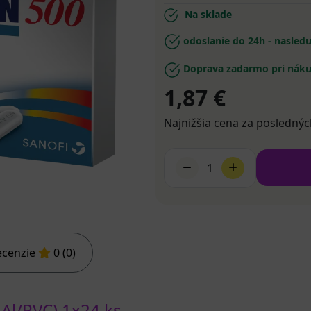
Na sklade
odoslanie do 24h - nasled
Doprava zadarmo pri náku
1,87 €
Najnižšia cena za poslednýc
1
ecenzie
0 (0)
.Al/PVC) 1x24 ks