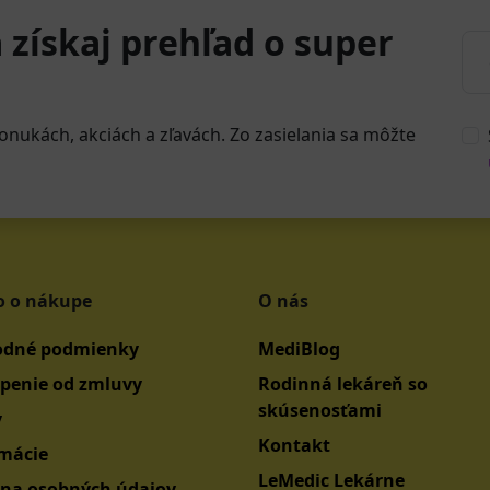
 získaj prehľad o super
onukách, akciách a zľavách. Zo zasielania sa môžte
o o nákupe
O nás
dné podmienky
MediBlog
penie od zmluvy
Rodinná lekáreň so
skúsenosťami
y
Kontakt
mácie
LeMedic Lekárne
na osobných údajov