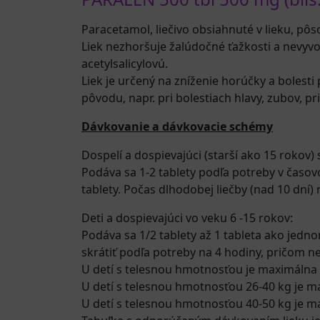
Paracetamol, liečivo obsiahnuté v lieku, pôso
Liek nezhoršuje žalúdočné ťažkosti a nevyvol
acetylsalicylovú.
Liek je určený na zníženie horúčky a bolesti
pôvodu, napr. pri bolestiach hlavy, zubov, p
Dávkovanie a dávkovacie schémy
Dospelí a dospievajúci (starší ako 15 rokov)
Podáva sa 1-2 tablety podľa potreby v časov
tablety. Počas dlhodobej liečby (nad 10 dní)
Deti a dospievajúci vo veku 6 -15 rokov:
Podáva sa 1/2 tablety až 1 tableta ako jed
skrátiť podľa potreby na 4 hodiny, pričom 
U detí s telesnou hmotnosťou je maximálna 
U detí s telesnou hmotnosťou 26-40 kg je m
U detí s telesnou hmotnosťou 40-50 kg je ma