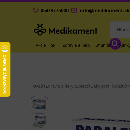
054/8775000
info@medikament.sk
Akcie
SPF
Zdravie a lieky
Imunita
Doplnky
Úvod
Zdravie a lieky
Bolesť
Lieky proti bolesti
P