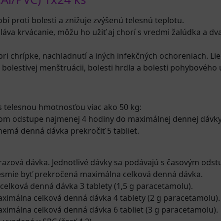
bí proti bolesti a znižuje zvýšenú telesnú teplotu.
áva krvácanie, môžu ho užiť aj chorí s vredmi žalúdka a dva
 pri chrípke, nachladnutí a iných infekčných ochoreniach. Li
ri bolestivej menštruácii, bolesti hrdla a bolesti pohybové
 s telesnou hmotnosťou viac ako 50 kg:
om odstupe najmenej 4 hodiny do maximálnej dennej dávky 8 
 nemá denná dávka prekročiť 5 tabliet.
norazová dávka. Jednotlivé dávky sa podávajú s časovým ods
nesmie byť prekročená maximálna celková denná dávka.
celková denná dávka 3 tablety (1,5 g paracetamolu).
aximálna celková denná dávka 4 tablety (2 g paracetamolu).
ximálna celková denná dávka 6 tabliet (3 g paracetamolu).