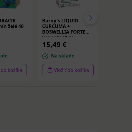
DRACIK
Barny's LIQUID
Medicube
ín želé 40
CURCUMA +
Peptide S
BOSWELLIA FORTE
Spevňujú
kapsuly 30 ks
PDRN a p
15,49 €
14,22 
30ml
ade
Na sklade
Na sk
ť do košíka
Vložiť do košíka
Vloži