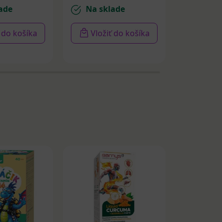
ade
Na sklade
Na sk
ť do košíka
Vložiť do košíka
Vloži