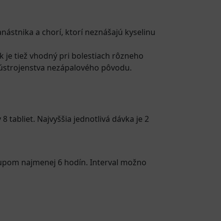
nástnika a chorí, ktorí neznášajú kyselinu
ek je tiež vhodný pri bolestiach rôzneho
ho ústrojenstva nezápalového pôvodu.
tabliet. Najvyššia jednotlivá dávka je 2
tupom najmenej 6 hodín. Interval možno