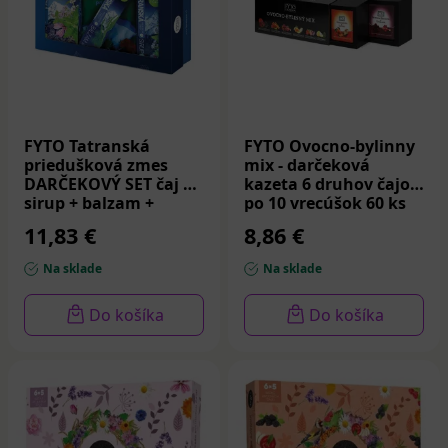
FYTO Tatranská
FYTO Ovocno-bylinny
priedušková zmes
mix - darčeková
DARČEKOVÝ SET čaj +
kazeta 6 druhov čajov
sirup + balzam +
po 10 vrecúšok 60 ks
cukríky 1 set
11,83 €
8,86 €
Na sklade
Na sklade
Do košíka
Do košíka