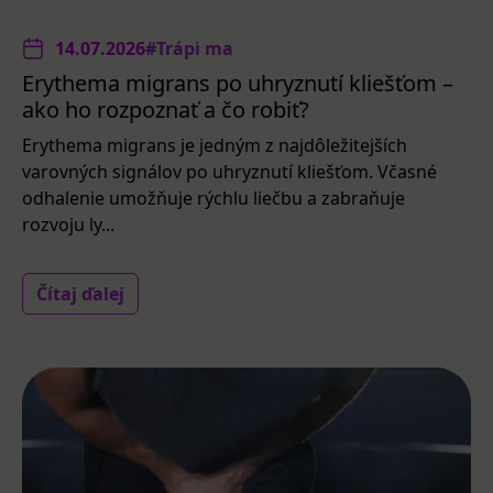
14.07.2026
#Trápi ma
Erythema migrans po uhryznutí kliešťom –
ako ho rozpoznať a čo robiť?
Erythema migrans je jedným z najdôležitejších
varovných signálov po uhryznutí kliešťom. Včasné
odhalenie umožňuje rýchlu liečbu a zabraňuje
rozvoju ly...
Čítaj ďalej