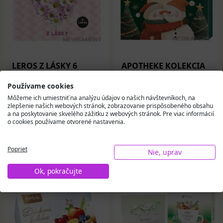
LEROS Z LÁSKY 6
APOTHEKE KOLEKCIA
Bylinková energia
Zimné kúzlo prémiové
20x2 g + Bylinková
čaje ovocné a bylinné
Používame cookies
veselosť darčeková
čaje vrecúška 30 x 2 g
Môžeme ich umiestniť na analýzu údajov o našich návštevníkoch, na
kazeta 1 ks
zlepšenie našich webových stránok, zobrazovanie prispôsobeného obsahu
5,53 €
7,56 €
a na poskytovanie skvelého zážitku z webových stránok. Pre viac informácií
o cookies používame otvorené nastavenia.
Na sklade
Na sklade
Do košíka
Do košíka
Poprieť
Nie, uprav
Ok, pokračujte