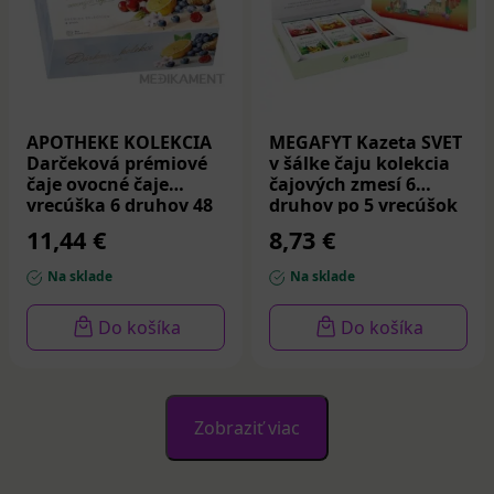
APOTHEKE KOLEKCIA
MEGAFYT Kazeta SVET
Darčeková prémiové
v šálke čaju kolekcia
čaje ovocné čaje
čajových zmesí 6
vrecúška 6 druhov 48
druhov po 5 vrecúšok
ks
30 ks
11,44 €
8,73 €
Na sklade
Na sklade
Do košíka
Do košíka
Zobraziť viac