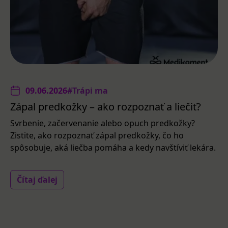
09.06.2026
#Trápi ma
Zápal predkožky – ako rozpoznať a liečiť?
Svrbenie, začervenanie alebo opuch predkožky?
Zistite, ako rozpoznať zápal predkožky, čo ho
spôsobuje, aká liečba pomáha a kedy navštíviť lekára.
Čítaj ďalej