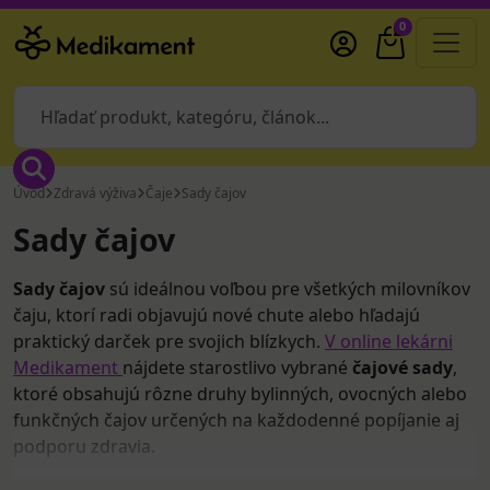
0
Úvod
Zdravá výživa
Čaje
Sady čajov
Sady čajov
Sady čajov
sú ideálnou voľbou pre všetkých milovníkov
čaju, ktorí radi objavujú nové chute alebo hľadajú
praktický darček pre svojich blízkych.
V online lekárni
Medikament
nájdete starostlivo vybrané
čajové sady
,
ktoré obsahujú rôzne druhy bylinných, ovocných alebo
funkčných čajov určených na každodenné popíjanie aj
podporu zdravia.