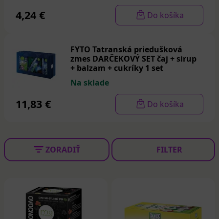
Čajové sady patria medzi obľúbené darčeky pre
4,24 €
Do košíka
milovníkov čaju. Praktické balenia s viacerými druhmi
čajov umožňujú ochutnať rôzne príchute a vybrať si tie
najobľúbenejšie. Vďaka tomu sú ideálne ako darček pre
FYTO Tatranská priedušková
rodinu, priateľov alebo kolegov.
zmes DARČEKOVÝ SET čaj + sirup
+ balzam + cukríky 1 set
Vyberte si z ponuky
sád čajov
v online lekárni
Medikament a doprajte si chvíľu pohody s kvalitnými
Na sklade
čajmi, ktoré spríjemnia každý deň.
11,83 €
Do košíka
ZORADIŤ
FILTER