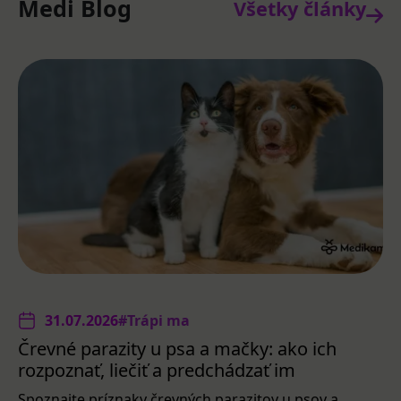
Medi Blog
Všetky články
31.07.2026
#Trápi ma
Črevné parazity u psa a mačky: ako ich
rozpoznať, liečiť a predchádzať im
Spoznajte príznaky črevných parazitov u psov a