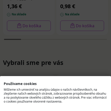
nápoj 330 ml
1,36 €
0,98 €
Na sklade
Na sklade
Do košíka
Do košíka
Vybrali sme pre vás
Používame cookies
Môžeme ich umiestniť na analýzu údajov o našich návštevníkoch, na
zlepšenie našich webových stránok, zobrazovanie prispôsobeného obsahu
a na poskytovanie skvelého zážitku z webových stránok. Pre viac informácií
o cookies používame otvorené nastavenia.