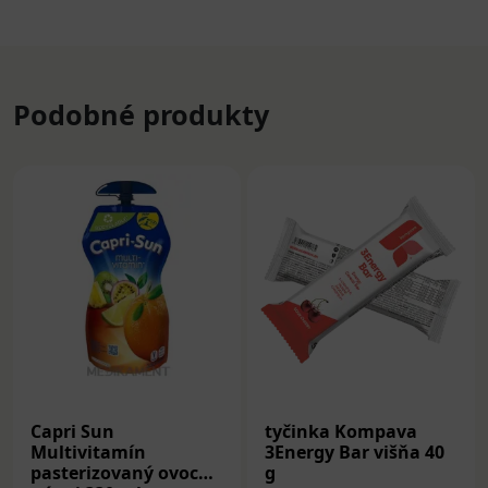
Podobné produkty
Capri Sun
tyčinka Kompava
Multivitamín
3Energy Bar višňa 40
pasterizovaný ovocný
g