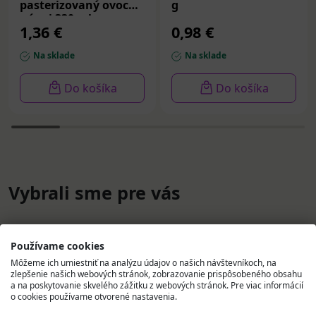
pasterizovaný ovocný
g
nápoj 330 ml
1,36 €
0,98 €
Na sklade
Na sklade
Do košíka
Do košíka
Vybrali sme pre vás
Používame cookies
Môžeme ich umiestniť na analýzu údajov o našich návštevníkoch, na
zlepšenie našich webových stránok, zobrazovanie prispôsobeného obsahu
a na poskytovanie skvelého zážitku z webových stránok. Pre viac informácií
o cookies používame otvorené nastavenia.