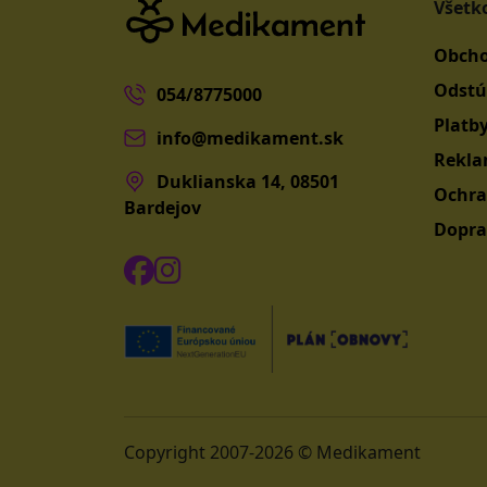
Všetk
Obcho
Odstú
054/8775000
Platb
info@medikament.sk
Rekla
Duklianska 14, 08501
Ochra
Bardejov
Dopra
Copyright 2007-2026 © Medikament