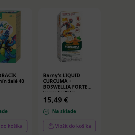
DRACIK
Barny's LIQUID
Medicube
ín želé 40
CURCUMA +
Peptide S
BOSWELLIA FORTE
Spevňujú
kapsuly 30 ks
PDRN a p
15,49 €
14,22 
30ml
ade
Na sklade
Na sk
ť do košíka
Vložiť do košíka
Vloži