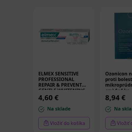
ELMEX SENSITIVE
Ozonicon n
PROFESSIONAL
proti bolest
REPAIR & PREVENT
mikroprúdm
GENTLE WHITENING,
cm) 1x4 ks
4,60 €
8,94 €
zubná pasta 75 ml
Na sklade
Na skla
Vložiť do košíka
Vložiť