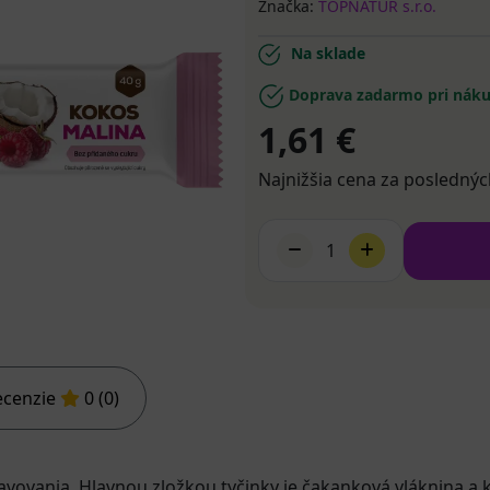
Značka:
TOPNATUR s.r.o.
Na sklade
Doprava zadarmo pri náku
1,61 €
Najnižšia cena za poslednýc
1
ecenzie
0 (0)
vovania. Hlavnou zložkou tyčinky je čakanková vláknina a 