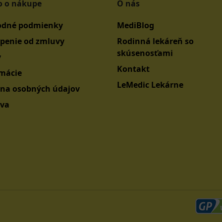
o o nákupe
O nás
dné podmienky
MediBlog
penie od zmluvy
Rodinná lekáreň so
skúsenosťami
y
Kontakt
mácie
LeMedic Lekárne
na osobných údajov
va