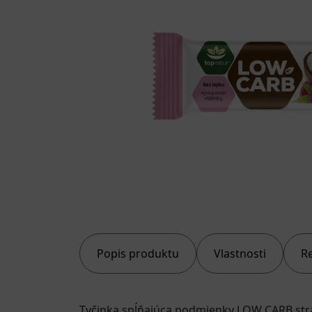
Popis produktu
Vlastnosti
R
Tyčinka spĺňajúca podmienky LOW CARB stra