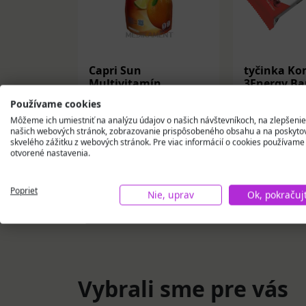
Capri Sun
tyčinka K
Multivitamín
3Energy Bar
pasterizovaný ovocný
g
Používame cookies
nápoj 330 ml
1,36 €
0,98 €
Môžeme ich umiestniť na analýzu údajov o našich návštevníkoch, na zlepšenie
našich webových stránok, zobrazovanie prispôsobeného obsahu a na poskyto
skvelého zážitku z webových stránok. Pre viac informácií o cookies používame
Na sklade
Na skla
otvorené nastavenia.
Vložiť do košíka
Vložiť
Poprieť
Nie, uprav
Ok, pokračuj
Vybrali sme pre vás