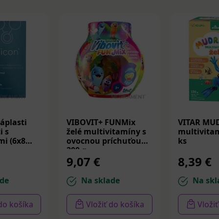
áplasti
VIBOVIT+ FUNMix
VITAR MU
i s
želé multivitamíny s
multivitam
i (6x8
ovocnou príchuťou
ks
200 g
9,07 €
8,39 €
de
Na sklade
Na skl
 do košíka
Vložiť do košíka
Vloži