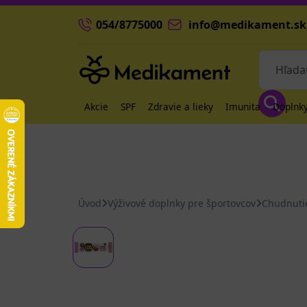
054/8775000
info@medikament.sk
Akcie
SPF
Zdravie a lieky
Imunita
Doplnky
Úvod
Výživové doplnky pre športovcov
Chudnuti