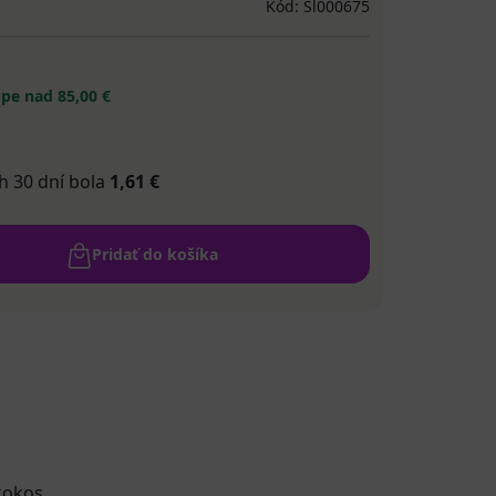
Kód: Sl000675
pe nad 85,00 €
h 30 dní bola
1,61 €
Pridať do košíka
kokos.