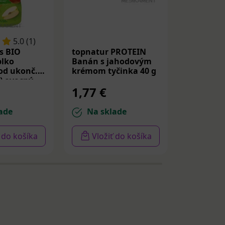
5.0 (1)
s BIO
topnatur PROTEIN
topnatur
blko
Banán s jahodovým
Pistácie t
od ukonč.
krémom tyčinka 40 g
) ovocný
1,77 €
1,77 €
 g
ade
Na sklade
Na sk
ť do košíka
Vložiť do košíka
Vloži