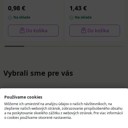
0,98 €
1,43 €
Na sklade
Na sklade
Do košíka
Do košíka
Vybrali sme pre vás
Používame cookies
Môžeme ich umiestniť na analýzu údajov o našich návštevníkoch, na
zlepšenie našich webových stránok, zobrazovanie prispôsobeného obsahu
a na poskytovanie skvelého zážitku z webových stránok. Pre viac informácií
o cookies používame otvorené nastavenia.