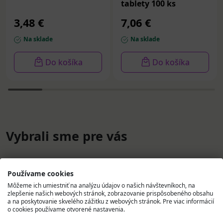
tablety 100 ks
3,48 €
7,06 €
Na sklade
Na sklade
Do košíka
Do košíka
Vybrali sme pre vás
Používame cookies
Môžeme ich umiestniť na analýzu údajov o našich návštevníkoch, na
zlepšenie našich webových stránok, zobrazovanie prispôsobeného obsahu
a na poskytovanie skvelého zážitku z webových stránok. Pre viac informácií
o cookies používame otvorené nastavenia.