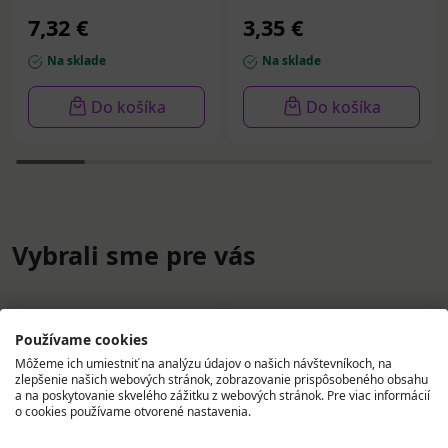
7,32 €
3,35 €
Na sklade
Na sklade
Do košíka
Do košíka
Vybrali sme pre vás
Používame cookies
Môžeme ich umiestniť na analýzu údajov o našich návštevníkoch, na
zlepšenie našich webových stránok, zobrazovanie prispôsobeného obsahu
a na poskytovanie skvelého zážitku z webových stránok. Pre viac informácií
o cookies používame otvorené nastavenia.