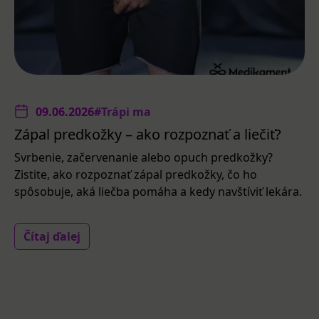
09.06.2026
#Trápi ma
Zápal predkožky – ako rozpoznať a liečiť?
Svrbenie, začervenanie alebo opuch predkožky?
Zistite, ako rozpoznať zápal predkožky, čo ho
spôsobuje, aká liečba pomáha a kedy navštíviť lekára.
Čítaj ďalej