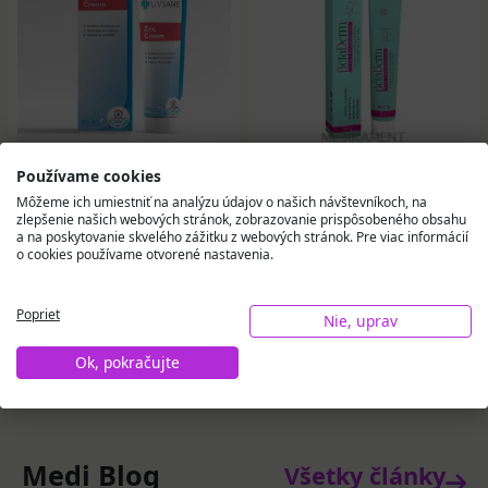
Používame cookies
LIVSANE Zinkový krém
BetaDerm krém s
100 ml
betaglukánom 50 g
Môžeme ich umiestniť na analýzu údajov o našich návštevníkoch, na
zlepšenie našich webových stránok, zobrazovanie prispôsobeného obsahu
a na poskytovanie skvelého zážitku z webových stránok. Pre viac informácií
o cookies používame otvorené nastavenia.
6,48 €
11,65 €
Poprieť
Na sklade
Na sklade
Nie, uprav
Ok, pokračujte
Do košíka
Do košíka
Medi Blog
Všetky články