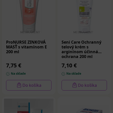
ProNURSE ZINKOVÁ
Seni Care Ochranný
MASŤ s vitamínom E
telový krém s
200 ml
arginínom účinná
ochrana 200 ml
7,75 €
7,10 €
Na sklade
Na sklade
Do košíka
Do košíka