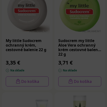
Nosenie vhodného oblečenia a obuvi, ktoré
minimalizuje trenie a nevyvoláva nadmerné
potenie.
Udržiavanie pokožky v suchu a čistote, najmä v
oblastiach s väčšou pravdepodobnosťou výskytu k
zaparenín, ako sú záhyby kože.
My little Sudocrem
Sudocrem my little
ochranný krém,
Aloe Vera ochranný
cestovné balenie 22 g
krém cestovné balenie
22 g
3,35 €
3,71 €
Na sklade
Na sklade
Do košíka
Do košíka