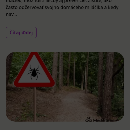
mačiek, možnosti liečby aj prevencie. Zistite, ako
často odčervovať svojho domáceho miláčika a kedy
nav...
Čítaj ďalej