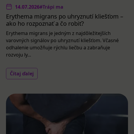
14.07.2026
#Trápi ma
Erythema migrans po uhryznutí kliešťom –
ako ho rozpoznať a čo robiť?
Erythema migrans je jedným z najdôležitejších
varovných signálov po uhryznutí kliešťom. Včasné
odhalenie umožňuje rýchlu liečbu a zabraňuje
rozvoju ly...
Čítaj ďalej