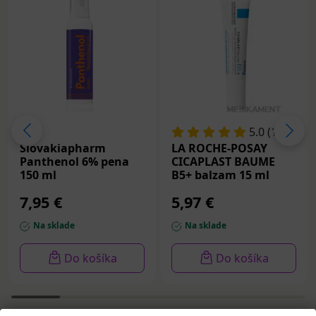
5.0 (1)
Slovakiapharm
LA ROCHE-POSAY
Panthenol 6% pena
CICAPLAST BAUME
150 ml
B5+ balzam 15 ml
7,95 €
5,97 €
Na sklade
Na sklade
Do košíka
Do košíka