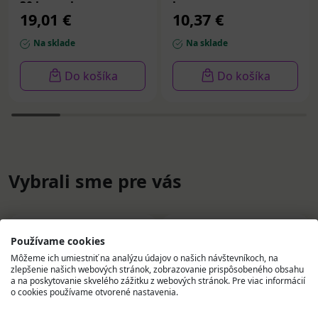
30 kapsul
ks
19,01 €
10,37 €
Na sklade
Na sklade
Do košíka
Do košíka
Vybrali sme pre vás
Používame cookies
Môžeme ich umiestniť na analýzu údajov o našich návštevníkoch, na
zlepšenie našich webových stránok, zobrazovanie prispôsobeného obsahu
a na poskytovanie skvelého zážitku z webových stránok. Pre viac informácií
o cookies používame otvorené nastavenia.