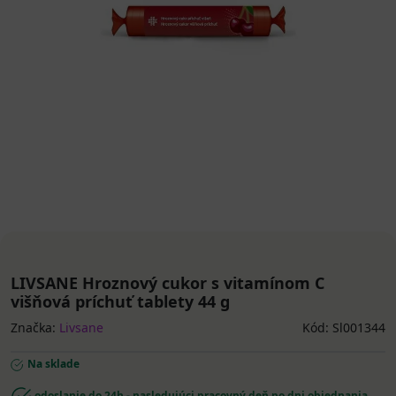
LIVSANE Hroznový cukor s vitamínom C
višňová príchuť tablety 44 g
Značka:
Livsane
Kód: Sl001344
Na sklade
odoslanie do 24h - nasledujúci pracovný deň po dni objednania