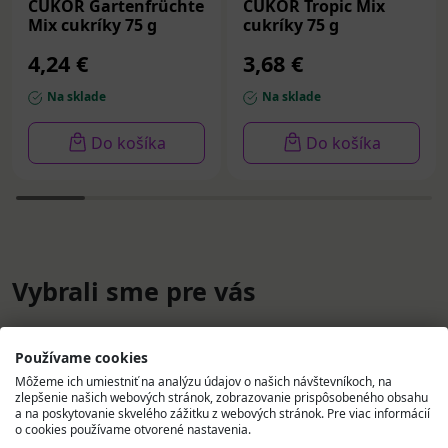
CUKOR Gartenfrüchte
CUKOR Tropic Mix
Mix cukríky 75 g
cukríky 75 g
4,24 €
3,68 €
Na sklade
Na sklade
Do košíka
Do košíka
Vybrali sme pre vás
Používame cookies
Môžeme ich umiestniť na analýzu údajov o našich návštevníkoch, na
zlepšenie našich webových stránok, zobrazovanie prispôsobeného obsahu
a na poskytovanie skvelého zážitku z webových stránok. Pre viac informácií
o cookies používame otvorené nastavenia.