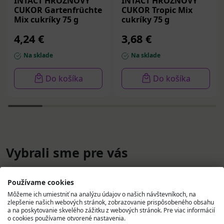
INTACT HROZNOVÝ
INTACT HROZNOVÝ
CUKOR Gartenfrüchte
CUKOR Tropic Mix
Mix cukríky 75 g
cukríky 75 g
4,24 €
3,68 €
Na sklade
Na sklade
Do košíka
Do košíka
Vybrali sme pre vás
Používame cookies
Môžeme ich umiestniť na analýzu údajov o našich návštevníkoch, na
zlepšenie našich webových stránok, zobrazovanie prispôsobeného obsahu
a na poskytovanie skvelého zážitku z webových stránok. Pre viac informácií
o cookies používame otvorené nastavenia.