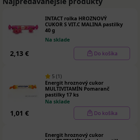
Najpredávanejšie produkty
INTACT rolka HROZNOVÝ
CUKOR S VIT.C MALINA pastilky
40 g
Na sklade
2,13 €
Do košíka
5 (1)
Energit hroznový cukor
MULTIVITAMÍN Pomaranč
pastilky 17 ks
Na sklade
1,01 €
Do košíka
Energit hroznový cukor