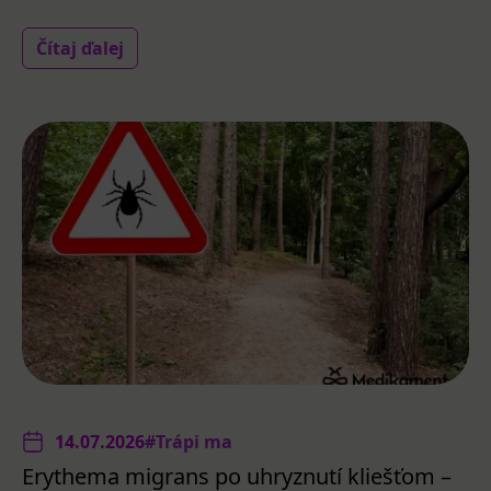
Čítaj ďalej
14.07.2026
#Trápi ma
Erythema migrans po uhryznutí kliešťom –