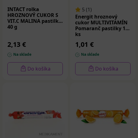
INTACT rolka
5 (1)
HROZNOVÝ CUKOR S
Energit hroznový
VIT.C MALINA pastilky
cukor MULTIVITAMÍN
40 g
Pomaranč pastilky 17
ks
2,13 €
1,01 €
Na sklade
Na sklade
Do košíka
Do košíka