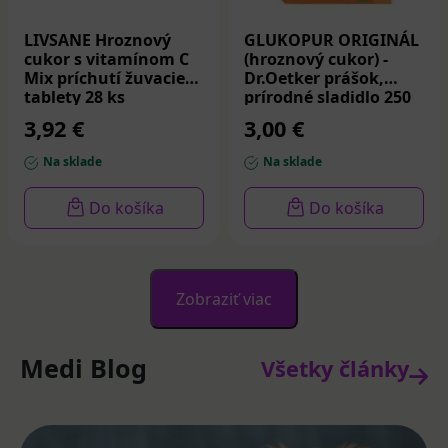
LIVSANE Hroznový
GLUKOPUR ORIGINÁL
cukor s vitamínom C
(hroznový cukor) -
Mix príchutí žuvacie
Dr.Oetker prášok,
tablety 28 ks
prírodné sladidlo 250
g
3,92 €
3,00 €
Na sklade
Na sklade
Do košíka
Do košíka
Zobraziť viac
Medi Blog
Všetky články