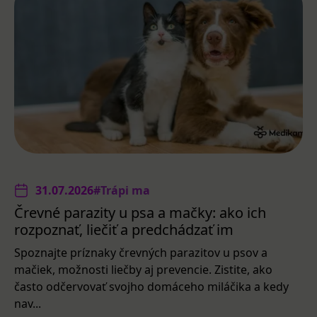
31.07.2026
#Trápi ma
Črevné parazity u psa a mačky: ako ich
rozpoznať, liečiť a predchádzať im
Spoznajte príznaky črevných parazitov u psov a
mačiek, možnosti liečby aj prevencie. Zistite, ako
často odčervovať svojho domáceho miláčika a kedy
nav...