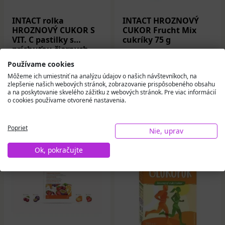
INTACT rolka
INTACT HROZNOVÝ
HROZNOVÝ CUKOR S
CUKOR Frucht Mix
VIT. C pastilky s
cukríky 75 g
príchuťou čiernych
ríbezlí 40 g
2,13 €
4,24 €
Používame cookies
Môžeme ich umiestniť na analýzu údajov o našich návštevníkoch, na
Na sklade
Na sklade
zlepšenie našich webových stránok, zobrazovanie prispôsobeného obsahu
a na poskytovanie skvelého zážitku z webových stránok. Pre viac informácií
o cookies používame otvorené nastavenia.
Do košíka
Do košíka
Poprieť
Nie, uprav
Ok, pokračujte