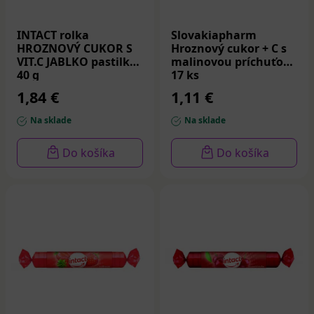
INTACT rolka
Slovakiapharm
HROZNOVÝ CUKOR S
Hroznový cukor + C s
VIT.C JABLKO pastilky
malinovou príchuťou
40 g
17 ks
1,84 €
1,11 €
Na sklade
Na sklade
Do košíka
Do košíka