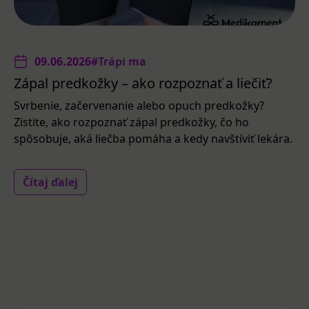
09.06.2026
#Trápi ma
Zápal predkožky – ako rozpoznať a liečiť?
Svrbenie, začervenanie alebo opuch predkožky?
Zistite, ako rozpoznať zápal predkožky, čo ho
spôsobuje, aká liečba pomáha a kedy navštíviť lekára.
Čítaj ďalej