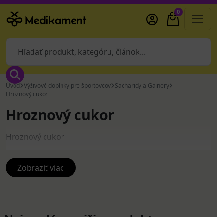
0
Úvod
Výživové doplnky pre športovcov
Sacharidy a Gainery
Hroznový cukor
Hroznový cukor
Hroznový cukor
Zobraziť viac