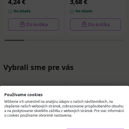
4,24 €
3,68 €
Na sklade
Na sklade
Do košíka
Do košíka
Vybrali sme pre vás
Používame cookies
Môžeme ich umiestniť na analýzu údajov o našich návštevníkoch, na
zlepšenie našich webových stránok, zobrazovanie prispôsobeného obsahu
a na poskytovanie skvelého zážitku z webových stránok. Pre viac informácií
o cookies používame otvorené nastavenia.