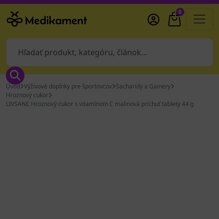
0
Úvod
Výživové doplnky pre športovcov
Sacharidy a Gainery
Hroznový cukor
LIVSANE Hroznový cukor s vitamínom C malinová príchuť tablety 44 g