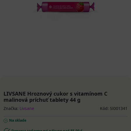
LIVSANE Hroznový cukor s vitamínom C
malinová príchuť tablety 44 g
Značka:
Livsane
Kód: Sl001341
Na sklade
Doprava zadarmo pri nákupe nad 85,00 €