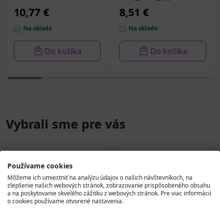
mg/5 mg 24 ks
10,77 €
8,51 €
Na sklade
Na sklade
Do košíka
Do košíka
Vybrali sme pre vás
Používame cookies
Môžeme ich umiestniť na analýzu údajov o našich návštevníkoch, na
zlepšenie našich webových stránok, zobrazovanie prispôsobeného obsahu
a na poskytovanie skvelého zážitku z webových stránok. Pre viac informácií
o cookies používame otvorené nastavenia.