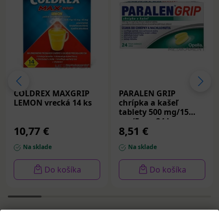
COLDREX MAXGRIP
PARALEN GRIP
LEMON vrecká 14 ks
chrípka a kašeľ
tablety 500 mg/15
mg/5 mg 24 ks
10,77 €
8,51 €
Na sklade
Na sklade
Do košíka
Do košíka