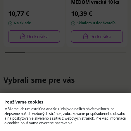
MEDOM vrecká 10 ks
10,77 €
10,39 €
Na sklade
Skladom u dodávateľa
Do košíka
Do košíka
Vybrali sme pre vás
Používame cookies
Môžeme ich umiestniť na analýzu údajov o našich návštevníkoch, na
zlepšenie našich webových stránok, zobrazovanie prispôsobeného obsahu
a na poskytovanie skvelého zážitku z webových stránok. Pre viac informácií
o cookies používame otvorené nastavenia.