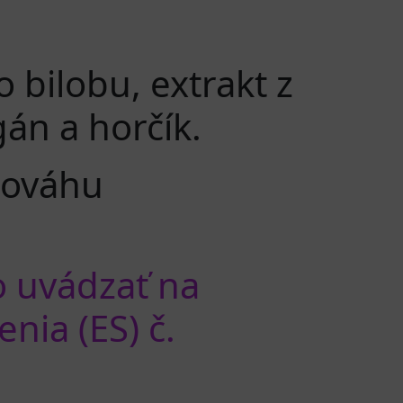
 bilobu, extrakt z
gán a horčík.
nováhu
o uvádzať na
nia (ES) č.