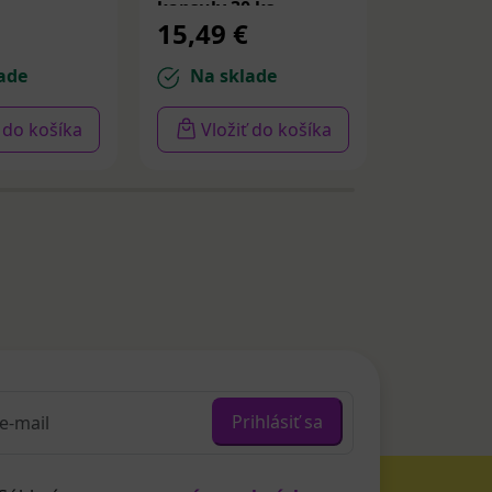
kapsuly 30 ks
PDRN a p
15,49 €
14,22 
30ml
ade
Na sklade
Na sk
ť do košíka
Vložiť do košíka
Vloži
Prihlásiť sa