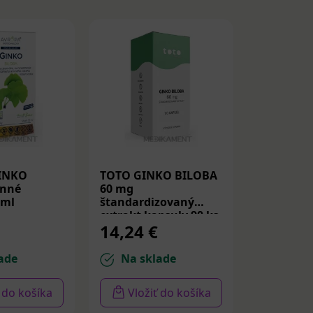
INKO
TOTO GINKO BILOBA
FYTO Gink
inné
60 mg
na pamäť
 ml
štandardizovaný
ks
extrakt kapsuly 90 ks
14,24 €
4,29 €
ade
Na sklade
Na sk
ť do košíka
Vložiť do košíka
Vloži