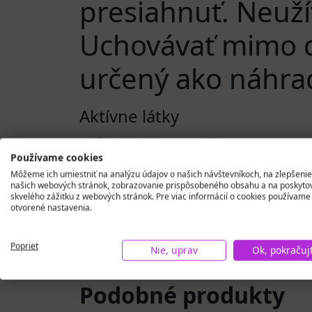
presiahnuť. Neuží
Uchovávať mimo do
určený ako náhrad
Aktívne látky
Alpinia galanga (
Používame cookies
horečnatý (horčík
Môžeme ich umiestniť na analýzu údajov o našich návštevníkoch, na zlepšenie
našich webových stránok, zobrazovanie prispôsobeného obsahu a na poskyto
skvelého zážitku z webových stránok. Pre viac informácií o cookies používame
otvorené nastavenia.
Poprieť
Nie, uprav
Ok, pokračuj
Podobné produkty