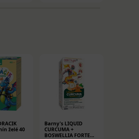
DRACIK
Barny's LIQUID
Medicube
ín želé 40
CURCUMA +
Peptide S
BOSWELLIA FORTE
Spevňujú