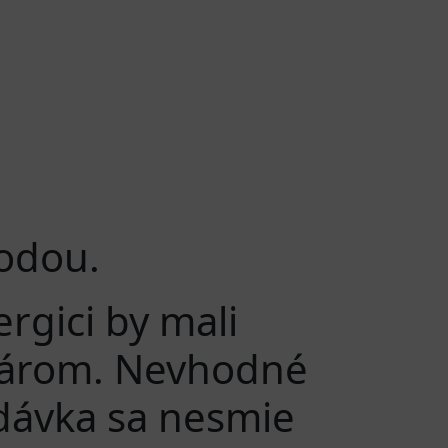
vodou.
rgici by mali
ekárom. Nevhodné
dávka sa nesmie