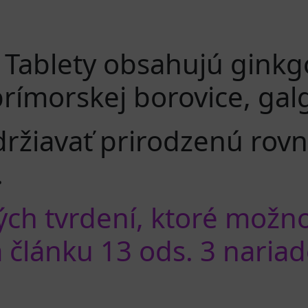
 Tablety obsahujú ginkgo
prímorskej borovice, gal
ržiavať prirodzenú rov
.
ch tvrdení, ktoré možn
článku 13 ods. 3 nariade