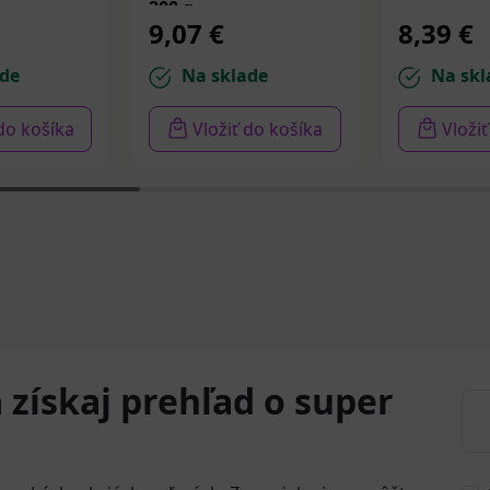
200 g
9,07 €
8,39 €
de
Na sklade
Na skl
 do košíka
Vložiť do košíka
Vloži
 získaj prehľad o super