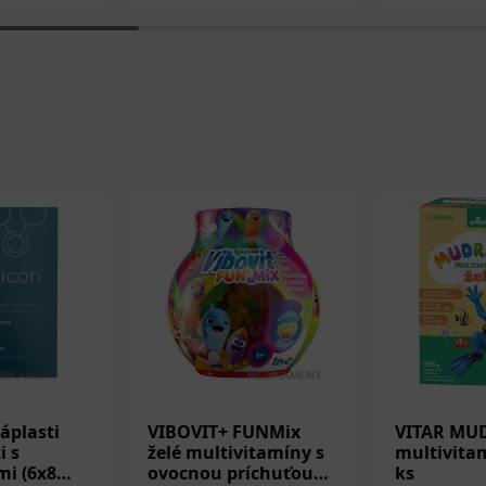
áplasti
VIBOVIT+ FUNMix
VITAR MU
i s
želé multivitamíny s
multivitam
i (6x8
ovocnou príchuťou
ks