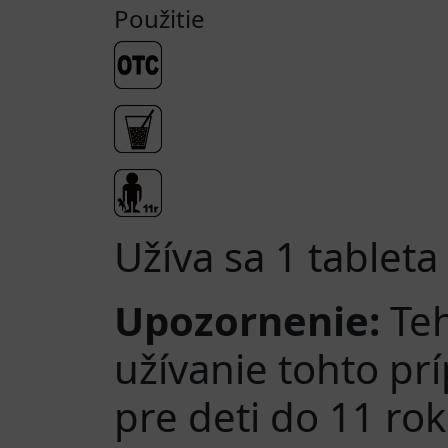
Použitie
Užíva sa 1 tablet
Upozornenie:
Teh
užívanie tohto pr
pre deti do 11 r