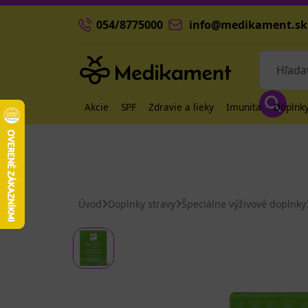
054/8775000
info@medikament.sk
Akcie
SPF
Zdravie a lieky
Imunita
Doplnky
Úvod
Doplnky stravy
Špeciálne výživové doplnky