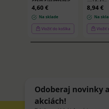
GENTLE WHITENING,
cm) 1x4 ks
4,60 €
8,94 €
zubná pasta 75 ml
Na sklade
Na skla
Vložiť do košíka
Vložiť
Odoberaj novinky a
akciách!