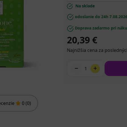
Na sklade
odoslanie do 24h
7.08.202
Doprava zadarmo pri náku
20,39 €
Najnižšia cena za poslednýc
1
ecenzie
0 (0)