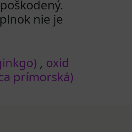
l poškodený.
lnok nie je
ginkgo)
,
oxid
ica prímorská)