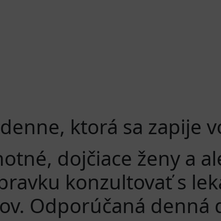
a denne, ktorá sa zapije 
otné, dojčiace ženy a ale
ípravku konzultovať s l
okov. Odporúčaná denná 