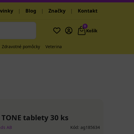
vinky
|
Blog
|
Značky
|
Kontakt
0
Košík
Zdravotné pomôcky
Veterina
TONE tablety 30 ks
nds AB
Kód: ag185634