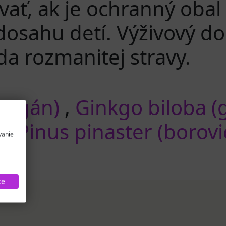
vať, ak je ochranný oba
sahu detí. Výživový dop
a rozmanitej stravy.
galgán)
,
Ginkgo biloba (
)
,
Pinus pinaster (borov
vanie
te