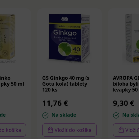
inko
GS Ginkgo 40 mg (s
AVROPA G
apky 50 ml
Gotu kola) tablety
biloba byl
120 ks
kvapky 50
11,76 €
9,30 €
de
Na sklade
Na skl
 do košíka
Vložiť do košíka
Vloži